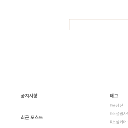
으로써 다른 서비스들과 유기적으로 
웹이 재편되면서 ..
공지사항
태그
윤상진
소셜웹사
최근 포스트
소셜커머