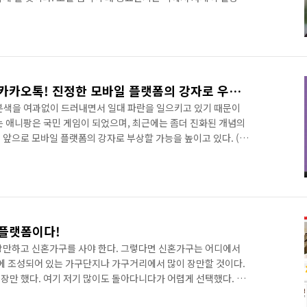
 검색 서비스는 기존 인터넷 웹검색과 달리 소셜 네트워크 서비스
아준다. 기존 웹검색은 사용자가 검색어를 입력하면 그에 적합한 웹
에 비해 ‘그래프서치’는 페이스북에서 공유한 인물과 장소, 사
결과를 찾아준다. 페이스북 가입자 10억 명과 그들이 만들어낸
플랫폼으로 진화하고 있는 카카오톡! 진정한 모바일 플랫폼의 강자로 우뚝 설 것인가?
본색을 여과없이 드러내면서 일대 파란을 일으키고 있기 때문이
는 애니팡은 국민 게임이 되었으며, 최근에는 좀더 진화된 개념의
 앞으로 모바일 플랫폼의 강자로 부상할 가능을 높이고 있다. (관
et/archives/134691) 특히 페이스북 페이지와 거의 유사한 개념의
기업들의 러시가 있을 것으로 전망된다. 기업들은 될 것 같다 싶
(카카오페이지 프로모션 영상 보기:
yQbkI) 카카오톡의 수익모델 부재에 대해 많은 분들이 우려의 목소리를
플랫폼이다!
장만하고 신혼가구를 사야 한다. 그렇다면 신혼가구는 어디에서
에 조성되어 있는 가구단지나 가구거리에서 많이 장만할 것이다.
장만 했다. 여기 저기 많이도 돌아다니다가 어렵게 선택했다. 5년
만 제외하고는.. ㅠㅠ 갑자기 가구거리 이야기는 왜 하냐구? 책을 쓰