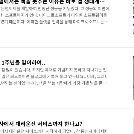
PC 제왕이었던 MS가 모바일에서는 맥을 못추는 이유는 바로 앱 생태계가 빈약하기 때문!
C 운영체제를 개발하여 엄청난 성공을 거두었다. 그 성공의 이면에
다양한 소프트웨어가 있다. 마이크로소프트가 다양한 소프트웨어를
하였기 때문이다. 이러한 플랫폼 전략을 통해 마이크로소프트는
구축하는데 성공했다. 이를 발판삼아 애플과의 경쟁에서도 승리할
되어 있음) 하지만 모바일 환경에서는 전세가 역전되었다. 애플은
개를 돌파했다고 밝혔고, 구글은 2013년 7월 넥서스7 출시 행사장
넘어섰다고 공개했다. 하지만 윈도 앱스토어에 등록된 윈도 앱은 이
 1주년을 맞이하여..
 참 많이 있습니다. 하지만 제대로 기념하지 못하고 지나가는 일
 일은 되도록이면 블로그에 기록해 놓고 있는데요.. 어제, 그러니
딱 1년되는 날이었습니다. 책을 쓰는 사람에게 가장 기쁜 날은 물론
 1년이 지나도록 꾸준히 사랑받고 있다는 것또한 기쁘지 않을 수
 못했지만 그래도 꾸준히 사랑 받으면서 스테디셀러로 살아 남고
뿌듯합니다. 현재 2쇄까지 나온 상태인데요, 앞으로 보다 많은 분
3년 안에 3쇄 가자! 아자아자! 하지만 생각해 보면 가 나온 이후 1
사에서 대리운전 서비스까지 한다고?
에서 대리운전 서비스까지 시작하게 되었다. 각 통신사마다 네비