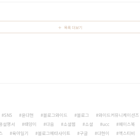
연동되기 시작하였다. 페이스북, 트위터, 구글플러스를 중심으로
목록 더보기
SNS
윤다현
블로그와이드
블로그
와이드커뮤니케이션즈
용설명서
태양이
다음
소셜웹
소셜
ucc
페이스북
스
육아일기
블로그메타사이트
구글
다현이
엑스티비