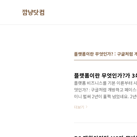
본문 바로가기
깜냥닷컴
플랫폼이란 무엇인가? : 구글처럼
플랫폼이란 무엇인가?가 3
플랫폼 비즈니스를 기본 이론부터 시
엇인가? : 구글처럼 개방하고 페이스
이니 벌써 2년이 훌쩍 넘었네요. 2
있다는 증거가 아닐까 생각해 봅니다. 
더보기
5,000부 가량의 책이 세상에 빛을 
었기 때문에 굉장히 의미가 있는 책입
범한 진리를 깨우칩니다. 공저로 쓴 
방..