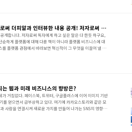
생각인데, 결국은 가구거리도 플랫폼이라는 사실이다. 가구 대리
어진 것인지, 아니면 누군가가 의도적으로 가구점들을 운집시켰
습은 딱 플랫폼 비즈니스와 너무나도 닮아 있다. 우선 아현 가구
.
플랫폼이란 무엇인가? 저자로써 더피알과 인터뷰한 내용 공개! 저자로써 독자에게 하고 싶은 말은 다 한듯 합니다!
공개합니다. 저자로써 독자에게 하고 싶은 말은 다 한듯 하구요,
 단순하게 플랫폼에 대해 다룬 책이 아니라 플랫폼 비즈니스에 대
스를 플랫폼 관점에서 바라보면 혁신적이 그 무엇을 이끌어 낼 수
 관심이 있거나, 혹은 기존 비즈니스가 정체에 빠졌다면 꼭 읽어
 얻으실 수 있을 것이고 돌파구를 찾게 될지도 모를 일입니다. 다
 어떤 이들이 책을 봤으면 하시나요? 는 플랫폼을 기반으로 하는
 이용해 새로운 비즈니스를 만들고 싶거나 기존의 비즈니스에 플
는 웹과 미래 비즈니스의 향방은?
세가 거침없다. 페이스북, 트위터, 구글플러스에 이어 이미지 기반
기를 얻으면서 급부상하고 있다. 여기에 카카오스토리와 같은 모
람과 사람을 연결시켜 새로운 가치를 만들어 나가는 SNS의 영향력
S로 몰려들면서 정치, 경제, 사회, 문화 등 우리 삶 전반에 걸쳐
스북, 트위터, 구글플러스 등의 거대 SNS는 일개 서비스라고 부르
다. 고객 정보와 같이 자신이 보유하고 있는 핵심 자산을 개방함