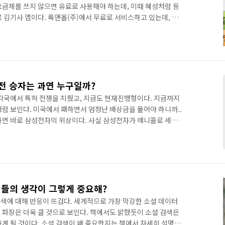
요금제를 쓰지 않으면 유료로 사용해야 하는데, 이때 혜성처럼 등
 김기사 앱이다. 록앤올(주)에서 무료로 서비스하고 있는데, 스
할 수 있다. 게다가 성능도 유료 앱에 비해 손색이 없기 때문에
 앱을 애용하고 있다 보니 항상 고마움을 갖고 있다. 과연 김기사
까? 지도 업데이트부터 관리까지 엄청난 리소스가 들어갈 텐데 말
삼성화재 광고를 들을 수 있다. 삼성화재에 가입하라는 광고인데,
전 승자는 과연 누구일까?
 각국에서 특허 전쟁을 치뤘고, 지금도 현재진행형이다. 지금까지
처럼 보인다. 미국에서 패하면서 엄청난 배상금을 물어야 하니까..
하면 바로 삼성전자의 위상이다. 사실 삼성전자가 애니콜로 세계
만 대중적으로 인지도는 많이 떨어졌었다. 노키아, 모토로라 등
. 하지만 몇년 전부터 노키아는 한없이 추락하고 있고 모토로라는
하고 있다. 거기다가 아이폰의 애플은 엄청난 센세이션을 일으키
르면서 노키아, 모토로라의 설자리는 더욱 위협받기에 이른다.
성..
친들의 생각이 그렇게 중요해?
색에 대해 반응이 뜨겁다. 세계적으로 가장 막강한 소셜 데이터
 파장은 더욱 클 것으로 보인다. 책에서도 밝혔듯이 소셜 검색은
게 될 것이다. 소셜 검색이 왜 중요한지는 책에서 자세히 설명하