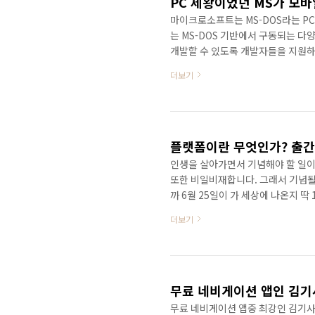
마이크로소프트는 MS-DOS라는 P
는 MS-DOS 기반에서 구동되는 
개발할 수 있도록 개발자들을 지원
MS-DOS를 중심으로한 생태계를 
더보기
수 있었다.(자세한 내용은 에 소개
2012년 공식적으로 iOS앱이 70만
에서 안드로이드 앱이 100만개를 
제 10만개를 간신히 넘은..
플랫폼이란 무엇인가? 출간
인생을 살아가면서 기념해야 할 일이
또한 비일비재합니다. 그래서 기념될
까 6월 25일이 가 세상에 나온지 
책이 나오는 날일 것입니다. 하지만
더보기
없겠죠? 가 폭발적인 인기를 얻지는
있다는 사실만으로도 저자로써 매우 
들이 봐주셨으면 좋겠네요.. ^^ 201
년동안 책을..
무료 네비게이션 앱인 김기
무료 네비게이션 앱중 최강인 김기사