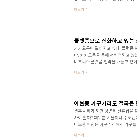
고 있다. 새롭게 선보인 페이스북의
더보기
(SNS)로 연결된 다양한 정보를 찾
사이트를 이용해 결과를 보여줬다. 이
진, 관심사 등 각종 콘텐츠의 검색 
2400억 건의 사진, 1조 ..
카카오톡이 달라지고 있다. 플랫폼 
다. 카카오톡을 통해 서비스되고 있
비즈니스 플랫폼 전략을 내놓고 있어
련기사: http://www.bloter.n
더보기
카카오페이지도 내놓을 것으로 보여 
으면 물불을 안가리고 덤벼드니까! 
http://youtu.be/FxkHlo
냈었지만 나는 단 한번..
아현동 가구거리도 결국은 
결혼을 하게 되면 당연히 신혼집을 
사야 할까? 대부분 서울이나 수도권
나또한 아현동 가구거리에서 가구를 
이 넘은 지금도 잘 쓰고 있다. 쇼파
더보기