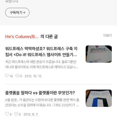
유합니다.
구독하기
더보기
He's Column/Book review
의 다른 글
워드프레스 막막하셨죠? 워드프레스 구축 지
침서 <Do it! 워드프레스 웹사이트 만들기>
글 내용
가 출간되었습니다!
최근 워드프레스에 대한 관심이 뜨겁습니다. 블로그뿐만
아니라 웹사이트도 이제 워드프레스로 제작되고 있습니다.
이제는 웹사이트 구축 웹 에이전시까지 워드프레스를 이용
16
0
2012. 10. 12.
해 사이트를 구축하고 있죠. 하지만 워드프레스에 대해 체
계적으로 설명한 책은 거의 찾아볼 수 없어 워드프레스를
배우고 싶은 사람들은 독학으로 공부해야만 했습니다. 그
플랫폼을 말하다 vs 플랫폼이란 무엇인가?
만큼 시행착오도 많이 겪게 되었구요.. 이처럼 워드프레스
글 내용
에 대한 관심이 폭발하고 있으나 관련 서적이 거의 없을 정
6월 말경.. 가 출간되는 시점에 또다른 플랫폼 관련 책이 출
도로 열악한게 현실이었습니다. 이러한 시점에 체계적으로
간된다는 소식을 접하게 되었습니다. 그것도 22인의 IT 전
워드프레스 구축 지침을 제공하고 있는 가 출간되어 화제
문가가 참여해서 만든 책이라고 하더군요! ^^; 바로 라고 하
가 되고 있습니다. CNN, 월스트리트저널, 뉴욕타임즈, 내
6
6
2012. 8. 7.
는 책입니다. 퓨처워커 황병선 교수님, 하이컨셉 정지훈 소