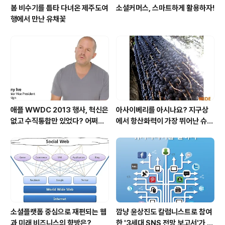
봄 비수기를 틈타 다녀온 제주도여
소셜커머스, 스마트하게 활용하자!
행에서 만난 유채꽃
애플 WWDC 2013 행사, 혁신은
아사이베리를 아시나요? 지구상
없고 수직통합만 있었다? 어쩌면
에서 항산화력이 가장 뛰어난 슈퍼
당연한 일..
푸드입니다!
소셜플랫폼 중심으로 재편되는 웹
깜냥 윤상진도 칼럼니스트로 참여
과 미래 비즈니스의 향방은?
한 '3세대 SNS 전망 보고서'가 발