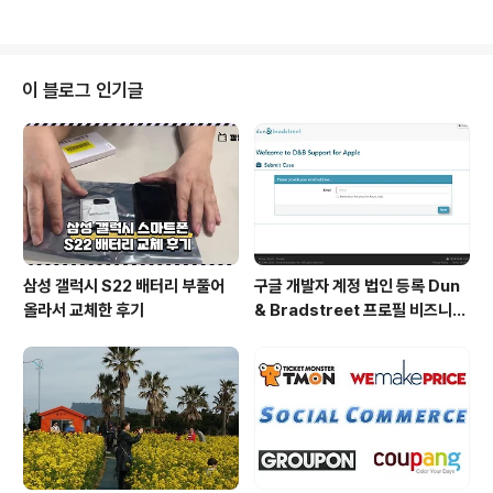
셔널지오그래픽 등 전 세계의 2억 2천여 개에 달하는 웹사
장님이 참여했으니 말 다 했죠~ ^^ 사실 예전에 의 경우에
이트 중에 7천만 개가 넘는 웹사이트와 블로그가..
도 책이 출간되고 2주 후에 블로터닷넷의 김철환 본부장님
책이 나와서 경쟁한 적도 있었죠. 마치 그때의 데자뷰와도
같은 일이 벌어진 겁니다. 아무래도 제가 시대를 조금은 앞
이 블로그 인기글
서 가고 있기는 한 것 같은데, 많이 앞서가지는 못하고 있는
듯 합니다. ^^; 를 쓰기 시작한 것이 2011년 8월이었고, 완
성도 높은 책을 쓰고 싶어서 6개월간 공들여 썼고, 출판사
와 계약하고 편집에 또 많은 시간이 지나갔고.. 그럼에도
불..
삼성 갤럭시 S22 배터리 부풀어
구글 개발자 계정 법인 등록 Dun
올라서 교체한 후기
& Bradstreet 프로필 비즈니스
정보 등록 및 수정