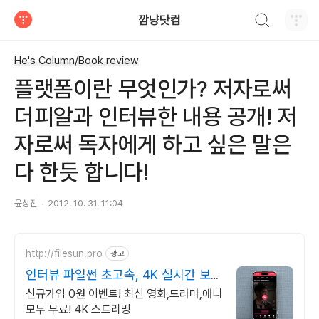
검색하기
깜냥닷컴
티스토리
He's Column/Book review
플랫폼이란 무엇인가? 저자로써
더피알과 인터뷰한 내용 공개! 저
자로써 독자에게 하고 싶은 말은
다 한듯 합니다!
윤상진
2012. 10. 31. 11:04
http://filesun.pro
광고
인터뷰 파일썬 초고속, 4K 실시간 보
기!
신규가입 0원 이벤트! 최신 영화,드라마,애니
모두 무료! 4K 스트리밍