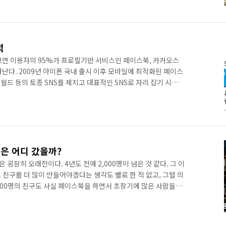
할 수 있다. 게다가 예전에는 일일이 이름을 태깅해서 댓글을 남
댓글을 남길 수 있다. 이러한 기능은 이미 카카오스토리 같은 곳
던 기능이었다. 사용자들의 요구와 편의를 위해서 도입한 것으로
석
펴보면 이용자의 95%가 프로필기반 서비스인 페이스북, 카카오스
난다. 2009년 아이폰 국내 출시 이후 모바일에 최적화된 페이스
드 등의 토종 SNS를 제치고 대표적인 SNS로 자리 잡기 시작했
블로그 서비스들이 인기를 끌었으나 미투데이는 2014년 6월 서
비스 바인(Vine) 인수, 트위터 뮤직 출시, TV 광고와 연계하
트워크 서비스라기보다는 미디어로써의 역할을 강화하고 있다. 페
트워크 서비스가 인기를 얻고 있지만 모바일 SNS 시대의 도래로
은 어디 갔을까?
은 굉장히 오래전이다. 4년도 전에 2,000명이 넘은 것 같다. 그 이
. 친구를 더 많이 만들어야겠다는 생각도 별로 한 적 없고, 그럴 의
,000명의 친구도 사실 페이스북을 하면서 초창기에 많은 사람들을
 궁금해서 만들었던 친구들이다. 친분이 있는 지인 개념이 아니
 있는 친구들이 별로 눈에 띄지 않는다. 글이라도 가끔 올리는 친
람이 그 사람이다. 친구수가 2,000명이라면 훨씬 더 많은 사람들