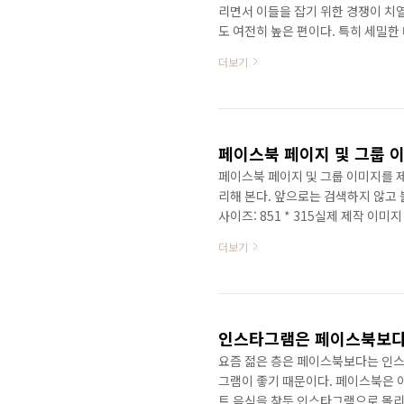
리면서 이들을 잡기 위한 경쟁이 치
도 여전히 높은 편이다. 특히 세밀한
되면서 페이스북 광고에 대한 관심이
더보기
방식이 여전히 높은 효율을 내고 있으
근 대대적인 검색 서비스 개편을 진
다. 이처럼 페이스북, 인스타그램, 
을 활용한 마케팅을 한마디로 ..
페이스북 페이지 및 그룹 
페이스북 페이지 및 그룹 이미지를 
리해 본다. 앞으로는 검색하지 않고
사이즈: 851 * 315실제 제작 이미지 
이미지 사이즈: 270 * 270 그룹 커버
더보기
375 이정도로 정리하면 되지 않겠
지기 때문에 보여주는 크기보다 약간
미지 제작의 반은 한거다. (육아의달인 페이
인스타그램은 페이스북보다
요즘 젊은 층은 페이스북보다는 인스
그램이 좋기 때문이다. 페이스북은 
트 음식을 찾듯 인스타그램으로 몰리