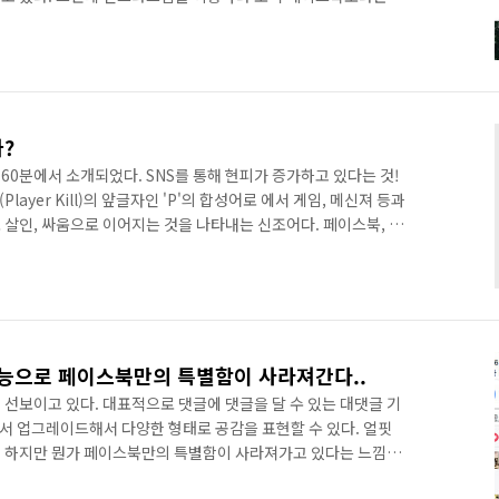
. 결국 인스타그램은 흔히 이야기하는 SNS가 아니라는 이야기
라 트위터처럼 팔로잉, 팔로워 개념이 있다. 트위터에서 많이 했었
워 늘려나가는 주요 방법이기도 하다. 인스타그램을 표면적으로 볼때
 사진 자랑질하는 공간이라고 보면 된다. 관심을 얻기 위해 멋진
가?
0분에서 소개되었다. SNS를 통해 현피가 증가하고 있다는 것!
(Player Kill)의 앞글자인 'P'의 합성어로 에서 게임, 메신져 등과
 살인, 싸움으로 이어지는 것을 나타내는 신조어다. 페이스북, 인
 늘리게 되면 유명인이 되고 개인적으로 돈도 벌 수 있기 때문에
. 하지만 자극적인 콘텐츠를 통해 팔로워를 모은다면 그게 얼마나
지만 나중에는 분명 독으로 돌아올 것이다. 특히 사회적 부작용도
로 이어진다면 이건 SNS의 부작용이다. SNS 스타로 만들어..
능으로 페이스북만의 특별함이 사라져간다..
선보이고 있다. 대표적으로 댓글에 댓글을 달 수 있는 대댓글 기
에서 업그레이드해서 다양한 형태로 공감을 표현할 수 있다. 얼핏
긴 하지만 뭔가 페이스북만의 특별함이 사라져가고 있다는 느낌을
있고 싫어요는 없냐는 우스갯소리도 했었지만 이제는 좋아요 뿐만