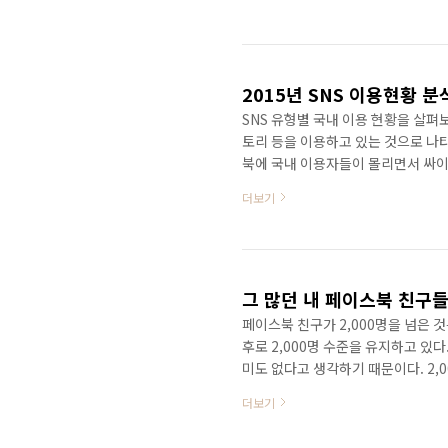
아니라 다양한 표정으로 공감을 표현
겼는데 이제는 간편하게 댓글에 대한 
에서는 아주 오래전부터 제공되어 왔
보인다. 그런데 이렇게 되니 정..
2015년 SNS 이용현황 분
SNS 유형별 국내 이용 현황을 살
토리 등을 이용하고 있는 것으로 나타
북에 국내 이용자들이 몰리면서 싸이월
다. 트위터, 미투데이 등의 마이크로
더보기
비스를 종료했으며, 트위터는 동영상 서
는 등의 행보를 보임으로써 소셜 네
이스북, 카카오스토리 등의 소셜 네
네이버 밴드, 카카오..
그 많던 내 페이스북 친구들
페이스북 친구가 2,000명을 넘은 것
후로 2,000명 수준을 유지하고 있다
미도 없다고 생각하기 때문이다. 2
친구로 만들면 어떤 일들이 벌어질지
더보기
라는 이야기다. 그런데 요즘 활동하고
구들은 뉴스피드에 보일텐데.. 그 사