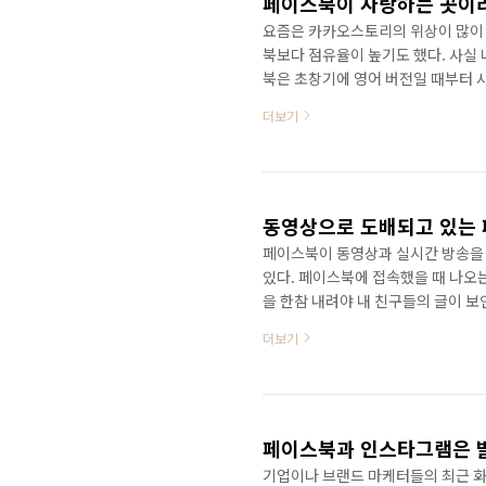
페이스북이 자랑하는 곳이
요즘은 카카오스토리의 위상이 많이 
북보다 점유율이 높기도 했다. 사실
북은 초창기에 영어 버전일 때부터 
보다는 카카오스토리에 정이 더 간다
더보기
람들이 시도때도 없이 자랑질을 늘어
런데 카카오스토리에는 자랑이 별 의
고 힘든 사람들이 서로서로 위로하고 
는 글들과 이미지들이 넘쳐난다.하지만
동영상으로 도배되고 있는 
페이스북이 동영상과 실시간 방송을
있다. 페이스북에 접속했을 때 나오
을 한참 내려야 내 친구들의 글이 
동영상포털은 아니잖아? 페이스북이
더보기
게 되지는 않을까? 동영상으로 도배
스북의 아이덴티티를 잃어가고 있는
스다. 하지만 최근에는 너무 콘텐츠
이 굉장히 좋은 콘텐츠이지만 난 그냥 
페이스북과 인스타그램은 발
기업이나 브랜드 마케터들의 최근 화