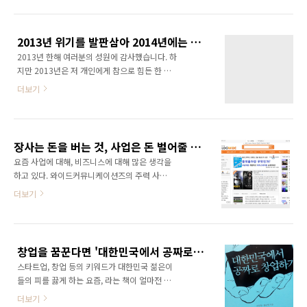
월에 나온 책이니 벌써 2년이 훌쩍 넘었네요. 2
한 돈을 모두 잃는 아픔도 있었습니다. 또한 희망
년이 넘은 시점에 3쇄를 찍었다는 건 그만큼 책
고문을 당하면서 되지도 않을 일에 집착하여 잠
이 꾸준히 사랑받고 있다는 증거가 아닐까 생각
시 개입하기도 했습니다. 정말 큰 아픔입니..
2013년 위기를 발판삼아 2014년에는 더욱 도약하는 한해가 되도록 노력하겠습니다.
해 봅니다. 1쇄로 3,000부를 찍었고 2쇄, 3쇄를
2013년 한해 여러분의 성원에 감사했습니다. 하
1,000부씩 찍었으니 5,000부 가량의 책이 세상
지만 2013년은 저 개인에게 참으로 힘든 한 해
에 빛을 보게 된 셈이지요. 또한 저 혼자서 쓴 책
였습니다. 제가 경영하고 있는 와이드커뮤니케
으로는 3쇄를 처음으로 넘었기 때문에 굉장히 의
더보기
이션즈도 매출이 많이 떨어졌고 강의와 같은 개
미가 있는 책입니다. 역시 좋은 책은 독자 여러분
인 활동도 많이 줄면서 생계가 어려운 지경에 이
이 외면하지 않는다는 아주 평범한 진리를 깨우
르기도 했습니다. 의욕적으로 추진했던 협동조
칩니다. 공저로 쓴 책으로는 [소셜커머스, 무엇이
합과 언론 법인은 꽃을 피우지 못했습니다. 하지
고 어떻게 활용할 것인가?], [100만 방..
장사는 돈을 버는 것, 사업은 돈 벌어줄 사람을 버는 것, 기업은 돈 벌어줄 사람 버는 시스템을 버는 것?
만 그만큼 많이 성장한 한해 이기도 했습니다. 상
요즘 사업에 대해, 비즈니스에 대해 많은 생각을
반기에 많은 어려움을 겪었지만, 그 위기를 바탕
하고 있다. 와이드커뮤니케이션즈의 주력 사업
으로 비즈니스의 큰 방향을 설정할 수 있었습니
모델인 인터넷 언론 블로그와이드
더보기
다. 하반기에는 매출도 많이 올랐고 개인 활동도
(www.blogwide.kr) 운영, 체험단 마케팅 대
많아졌습니다. 쓰고 있던 책도 탈고를 마친 상태
행, 소셜마케팅 대행 등등.. 그런데 이러한 일들
입니다. 2014년에는 제 비즈니스가 보다 도약할
이 지속 성장하지 않고 정체되어 있다는 생각을
수 있는 한해가 되리라 믿어 의심치 않습니다. 왜
지울 수 없었다. 왜 성장하지 않는 것일까? 얼마
냐하면 2013년의 위기를 경험삼아 2014년에는
창업을 꿈꾼다면 '대한민국에서 공짜로 창업하기' 이 책부터 보고 준비하자!
전 이 문제에 대한 답을 찾은 듯 했다. 장사는 돈
보다 탄탄..
스타트업, 창업 등의 키워드가 대한민국 젊은이
을 버는 것이다. 사업은 돈 벌어줄 사람을 버는
들의 피를 끓게 하는 요즘, 라는 책이 얼마전 나
것이다. 기업은 돈 벌어줄 사람 버는 시스템을 버
왔다. 한마디로 시대가 원하는 책이라 하지 않을
는 것이다. 페이스북에서 누군가 올린 글이었다.
더보기