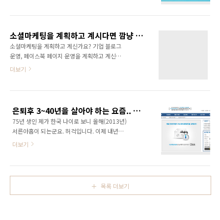
수 없다. YES24 책정보 보기:
이글을 보고 나니 난 사업을 하고 있었던 것이 아
http://www.yes24.com/24/Goods/8831173
니라 장사를 하고 있었던 것이었다. 왜 이렇게 되
나또한 소셜마케팅 전문 기업인 와이드커뮤니케
었을까? 그건 바로 리스크를 너무 두려워 했기
이션즈라는 회사를 2년 전 창업하고 오늘날까지
때문이라고 생각한다. 사무실을 얻는 것도, 직원
소셜마케팅을 계획하고 계시다면 깜냥 윤상진(와이드커뮤니케이션즈)과 상의해 주시기 바랍니다!
운영해 오고 있기 때문에 많은 부분 공감할 수 있
을 채..
소셜마케팅을 계획하고 계신가요? 기업 블로그
었다. 특히나 나의 비즈니스 경험을 토대로 다음
운영, 페이스북 페이지 운영을 계획하고 계신가
책을 준비하고 있는 시점이기 때문에 더더욱 많
요? 그렇다면 [소셜마케팅] 전문 기업인 와이드
더보기
은 도움이 되었다. 사실 나는 이 책을 통해 창업
커뮤니케이션즈(대표 깜냥 윤상진)에 문의주시
하는 방법에 대해 알고 싶었던 것이 아니라 다른
기 바랍니다. 스마트폰 시대가 열리고 사람들은
사람은 어떻게 창업을 하고 성공할 수 있었는지,
언제 어디에서나 온라인에 접속하여 소통하고
그 스토리가 궁금했다. 는 이선영, 홍난영 두 여
관계를 맺고 있습니다. 소셜마케팅에 대한 기업
전사가 쓴 책이다. 사실 난 먹는언니 홍난..
은퇴후 3~40년을 살아야 하는 요즘.. 재무설계로 대비하고 계신가요?
의 니즈는 더욱 커질 수밖에 없습니다. 이제는 보
75년 생인 제가 한국 나이로 보니 올해(2013년)
여주기식 소셜마케팅이 아닌 실제 효과를 볼 수
서른아홉이 되는군요. 허걱입니다. 이제 내년이
있는 소셜마케팅이 필요합니다. 와이드커뮤니케
면 마흔이라니.. 요즘 걱정이 앞섭니다. 소셜마케
이션즈는 소셜마케팅 1세대 기업으로써 소셜마
더보기
팅 기업인 와이드커뮤니케이션즈
케팅에 대한 철학과 마인드를 갖고 있으며 많은
(widecomms.blogwide.kr)를 경영하다보니
운영을 통해 노하우도 습득한 상태입니다. 여러
먼 미래를 설계한다기 보다는 당장 이번달 먹고
분의 블로그를, 페이스북 페이지를 보다 많은 사
살 걱정이 앞섭니다. 사업을 한다는게 이런 것인
람들과 소통하면서 인게이지먼트를 늘려나가도
목록 더보기
가 봅니다. 점점 근시안이 되어 가고 있어요! 60
록 할 자신이 있습니다. 저 깜냥 윤상진..
세에 은퇴하고도 3~40년을 더 살아야 하는 요즘
세상인데.. 정말 은퇴후가 걱정이 됩니다. 걱정만
한다고 해서 해결된 문제가 아니어서 시간을 내