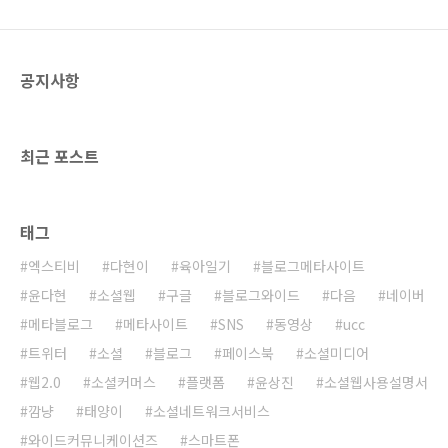
무료재무설계를 받아보았습니다. 관련 정보를
찾다보니 디자인라이프라고 하는 곳이 괜찮은
것 같아 무료 재무설계를 신청했습니다. URL은
공지사항
디자인라이프인데 사이트명은 리츠재무설계센
터로 되어 있네요..
최근 포스트
태그
엑스티비
다현이
육아일기
블로그메타사이트
윤다현
소셜웹
구글
블로그와이드
다음
네이버
메타블로그
메타사이트
SNS
동영상
ucc
트위터
소셜
블로그
페이스북
소셜미디어
웹2.0
소셜커머스
플랫폼
윤상진
소셜웹사용설명서
깜냥
태양이
소셜네트워크서비스
와이드커뮤니케이션즈
스마트폰