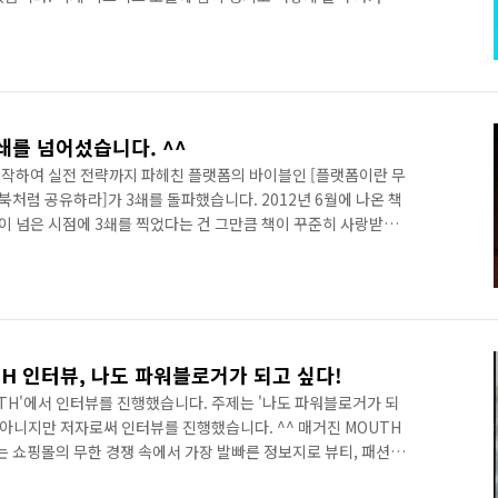
. 플랫폼, 소셜마케팅, 블로그, 창업 등의 강의 커리큘럼도 넓히는
 생각보다 많았답니다. 매출적인 측면에서는 사업을 시작한 이래
자한 곳이 망하는 바람에 투자한 돈을 모두 잃는 아픔도 있었습니
도 않을 일에 집착하여 잠시 개입하기도 했습니다. 정말 큰 아픔입
쇄를 넘어섰습니다. ^^
작하여 실전 전략까지 파헤친 플랫폼의 바이블인 [플랫폼이란 무
북처럼 공유하라]가 3쇄를 돌파했습니다. 2012년 6월에 나온 책
년이 넘은 시점에 3쇄를 찍었다는 건 그만큼 책이 꾸준히 사랑받고
1쇄로 3,000부를 찍었고 2쇄, 3쇄를 1,000부씩 찍었으니
보게 된 셈이지요. 또한 저 혼자서 쓴 책으로는 3쇄를 처음으로 넘
니다. 역시 좋은 책은 독자 여러분이 외면하지 않는다는 아주 평
책으로는 [소셜커머스, 무엇이고 어떻게 활용할 것인가?], [100만
H 인터뷰, 나도 파워블로거가 되고 싶다!
TH'에서 인터뷰를 진행했습니다. 주제는 '나도 파워블로거가 되
 아니지만 저자로써 인터뷰를 진행했습니다. ^^ 매거진 MOUTH
는 쇼핑몰의 무한 경쟁 속에서 가장 발빠른 정보지로 뷰티, 패션,
족시키고 나아가 잠재고객까지 이끌어 내겠다는 당찬 포부를 밝히