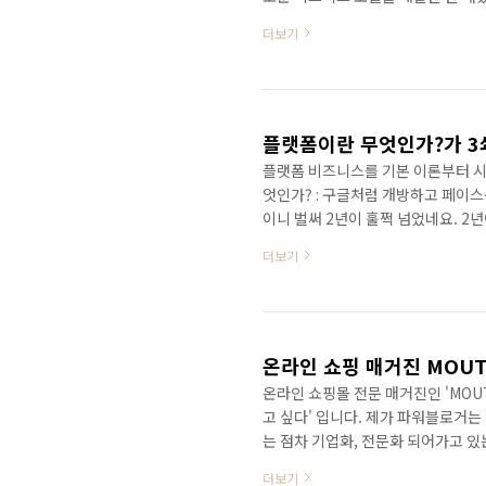
할지 해법을 알 수 있을 것 같습니다
더보기
한 해였습니다. 덕분에 강의 수입도
가장 좋은 한 해였습니다. 반면에 투
다. 또한 희망 고문을 당하면서 되지
니..
플랫폼이란 무엇인가?가 3
플랫폼 비즈니스를 기본 이론부터 시
엇인가? : 구글처럼 개방하고 페이스
이니 벌써 2년이 훌쩍 넘었네요. 2
있다는 증거가 아닐까 생각해 봅니다. 
더보기
5,000부 가량의 책이 세상에 빛을 
었기 때문에 굉장히 의미가 있는 책입
범한 진리를 깨우칩니다. 공저로 쓴 
방..
온라인 쇼핑 매거진 MOUT
온라인 쇼핑몰 전문 매거진인 'MOU
고 싶다' 입니다. 제가 파워블로거는
는 점차 기업화, 전문화 되어가고 있
생활 전반에 걸쳐 고객의 니즈를 충
더보기