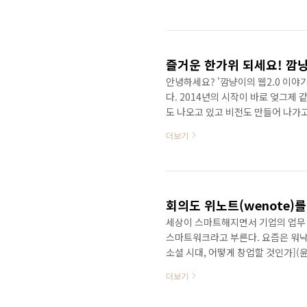
고 있는 매거진입니다. 식상한 광고
보여주겠다고 합니다. 앞으로 MOUT
로거가 되고 싶다 The Social Netw
즐거운 한가위 되세요! 깜냥
안녕하세요? '깜냥이의 웹2.0 이야기!
다. 2014년의 시작이 바로 엊그제
도 나오고 있고 비전도 만들어 나가고
도 추석 명절 즐겁고 풍성하게 보내세
더보기
의 짐을 잠시 내려놓고 쉬어가다 보면
이 아닐까요? 저도 잠시 내려놓고 
성히 할 수 있도록 노력하겠습니다. 
는 모..
회의도 위노트(wenote)
세상이 스마트해지면서 기업의 업무 
스마트워크라고 부른다. 요즘은 워낙
소셜 시대, 어떻게 창업할 것인가]
다루었다. 사실 1인기업이나 직원이
더보기
냐하면 적인 인원으로 많은 일들을 
하기 때문이다. 이럴때 스마트워크가