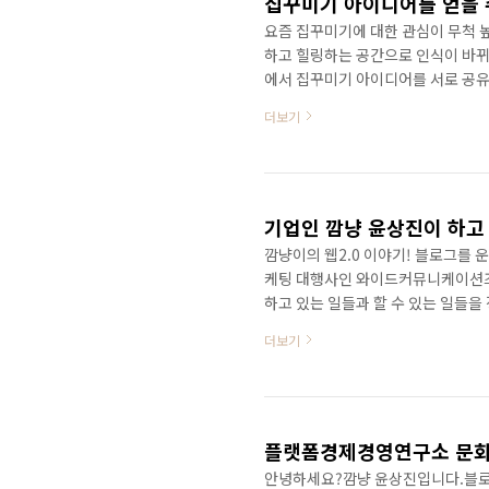
집꾸미기 아이디어를 얻을 
요즘 집꾸미기에 대한 관심이 무척 
하고 힐링하는 공간으로 인식이 바뀌
에서 집꾸미기 아이디어를 서로 공유
다. 모두의 홈인테리어: www.mod
더보기
알리기 시작한 것은 모바일 앱을 출시
했으며, 이때부터 본격적으로 운영하
록되어 있으며, '홈인테리어' 검색시 
또한 자체 3연동..
기업인 깜냥 윤상진이 하고 
깜냥이의 웹2.0 이야기! 블로그를 
케팅 대행사인 와이드커뮤니케이션즈
하고 있는 일들과 할 수 있는 일들을
이 있다면 사업 제안 주시기 바랍니다. 1
더보기
홍보나 마케팅, SNS 마케팅 분야는 
사업도 진행 가능하니 문의주시기 바랍니다.
핑몰 운영: http://lifeshoppin
플랫폼경제경영연구소 문화
안녕하세요?깜냥 윤상진입니다.블로그