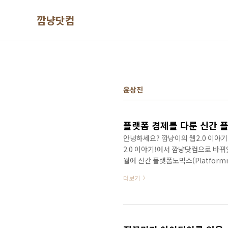
본문 바로가기
깜냥닷컴
윤상진
플랫폼 경제를 다룬 신간
안녕하세요? 깜냥이의 웹2.0 이야기
2.0 이야기!에서 깜냥닷컴으로 바뀌
월에 신간 플랫폼노믹스(Platform
소셜 시대 어떻게 창업할 것인가? 이
더보기
의 책을 냈지만 비즈니스가 바빠지다 
다는 욕망이 있었나 봅니다. 무엇보
는 생각이 강하게 들었습니다. 20
폼 경제에 본..