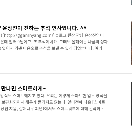
가 아닌 라이프스타일과 쇼핑 노하우를 담은 콘텐츠 광고의 힘을
H 많이 기대해 주시기 바랍니다. (인터뷰 원문보기) 나도 파워블
ork Is All Around You 스마트 소셜 시대를 좀 더 스마트하게..
 윤상진이 전하는 추석 인사입니다. ^^
(http://ggamnyang.com)' 블로그 쥔장 깜냥 윤상진입니
 같은데 벌써 9월이고, 또 추석이네요. 그래도 올해에는 나름의 성과
 있어서 기쁜 마음으로 추석을 보낼 수 있게 되었습니다. 여러분
요! 급할 수록 돌아가라는 말이 있죠. 다들 힘들고 어렵지만 마음
 그동안 보지 못했던 길이 보이게 될지도 모릅니다. 이런게 힐링
재충전하고 오겠습니다. 추석 지나고부터는 블로그 활동도 좀더 왕
어떤 이유에서 건, 어떤 경로를 통해서 건, 제 블로그에 찾아오시
를 만나면 스마트하게~
방식도 스마트해지고 있다. 우리는 이렇게 스마트한 업무 방식을
 보편화되어서 새롭게 들리지도 않는다. 얼마전에 나온 [스마트
(윤상진 지음, 갈매나무 펴냄)에서도 스마트워크에 대해 간략하게
 3~4명인 소규모 기업에서 스마트워크는 선택이 아닌 필수다. 왜
처리해야 하기 때문에 시간 손실을 줄이고 업무의 효율을 높여야
 꼭 필요하다. 대기업의 경우에는 스마트워크를 위해 막대한 비