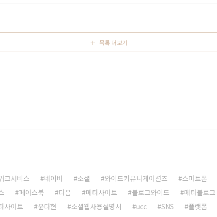
 소기업의 경우에는 이럴 형편이 못된다. 물론 그렇다고 해서
..
목록 더보기
워크서비스
네이버
소셜
와이드커뮤니케이션즈
스마트폰
스
페이스북
다음
메타사이트
블로그와이드
메타블로그
타사이트
윤다현
소셜웹사용설명서
ucc
SNS
플랫폼