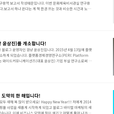
연구용역 보고서 작성때문입니다. 이번 문화체육비서관실 연구용
.보고서 하나 쓴다는 게 책 한권 쓰는 것과 비슷한 시간과 노력
만 좋은 경험이었고 플랫폼경제경영연구소에게 연구 용역이 꽤 괜
 생각이 들었습니다. 이번주는 좀 쉬었다가 다음주부터 다시 뛰어야
도 미팅이 있어서 오늘도 출근은 했네요. 2015년도 이제 2개월 반
이 그냥 넘어가지 않도록 뭔가 하나씩 남길 수 있는 걸 찾아보면 어
 윤상진)를 개소합니다!
 블로그 운영자인 깜냥 윤상진입니다. 2015년 4월 13일에 플랫
소하게 되었습니다. 플랫폼경제경영연구소(PERI: Platform
itute)는 와이드커뮤니케이션즈(대표 윤상진) 기업 부설 연구소로써 국
연구하기 위하여 2015년 4월에 설립된 민간 Think Tank입니
비즈니스 등 플랫폼 전반에 걸쳐 심도있게 연구하고 정보를 공유함으
 이들이 신뢰할 수 있는 파트너가 되고자 합니다. 앞으로 플랫폼
 칼럼, 자문 및 컨설팅 등의 업무를 하게 됩니다. 연구..
 도약의 한 해입니다!
 새해 복 많이 받으세요! Happy New Year!!! 저에게 2014
쇼핑몰 사업을 새롭게 시작하게 되었고 블로그 바이럴 마케팅의 새
였습니다. 이제 비즈니스 모델에 힘이 생기고 어떻게 풀어 나가야