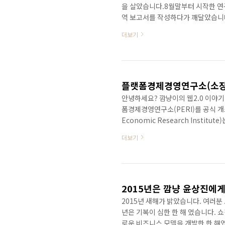
을 살았습니다.8월말부터 시작한 
역 보고서를 작성하다가 깨달았습니다
이 필요하다는 걸 말이죠. 힘들었지
더보기
찮은 BM이 될 수도 있겠구나 하는
겠습니다. ^^진짜 쉬고 싶지만 그래
정도 남았네요.여러분 모두 2015년
떨까 합니다. 화이팅입니다!!!
플랫폼경제경영연구소(소장
안녕하세요? 깜냥이의 웹2.0 이야기!
폼경제경영연구소(PERI)를 공식 개
Economic Research Inst
내외 플랫폼 동향 및 발전방향에 대해 
더보기
다. 저희는 플랫폼 경제, 플랫폼 
로써 플랫폼 비즈니스를 꿈꾸는 모든
관련 보고서, 트렌드 리포트, 강의 및
2015년은 깜냥 윤상진에게
2015년 새해가 밝았습니다. 여러분 모두
년은 기복이 심한 한 해 였습니다. 
로운 비즈니스 모델을 개발한 한 해