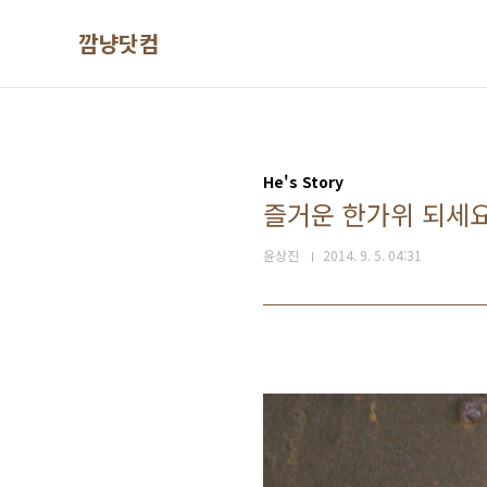
본문 바로가기
깜냥닷컴
He's Story
즐거운 한가위 되세요
윤상진
2014. 9. 5. 04:31