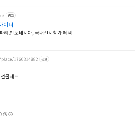
om/
광고
자이너
,파리,인도네시아, 국내전시참가 혜택
m/place/1760814882
광고
절 선물세트