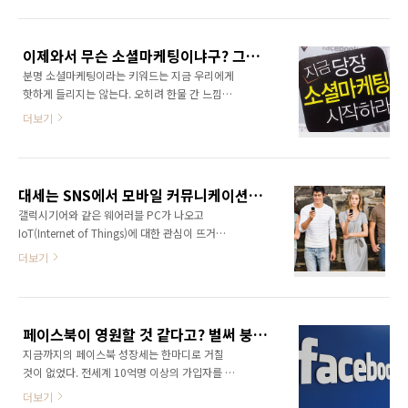
융을 나타내는 FINancial과 기술을 나타내는
있어 보인다. 미국시장조사업체 글로벌웹인덱스
TECHnology를 결합해서 탄생한 신조어다. 말
는 미국에서 10대들이 페이스북을 떠나고 있다
만들기 좋아하는 사람들이 또 새로운 용어를 만
고 발표했다. 인터넷을 사용하는 청소년 중 반 이
이제와서 무슨 소셜마케팅이냐구? 그래도 지금 당장 소셜마케팅 시작하라!
들어 낸 것이다. 새로운 용어들이 나올 때마다 새
상이 여전히 페이스..
분명 소셜마케팅이라는 키워드는 지금 우리에게
롭게 공부해야 하기는 하지만 ICT의 전반적인 흐
핫하게 들리지는 않는다. 오히려 한물 간 느낌마
름만 알고 있다면 이해하는데 큰 어려움은 없을
져 든다. 웹 2.0 시대를 거치면서 블로그가 큰 인
것이다. 핀테크는 모바일, 소셜네트워크서비스
더보기
기를 누렸고, 아이폰이라는 스마트폰이 대한민
등의 새로운 매체를 활용하여 기존의 금융과 차
국에 상륙하면서 페이스북, 트위터와 같은 소셜
별화된 새로운 금융 서비스를 제공하는 기술을
네트워크 서비스가 엄청난 인기를 누렸다. 이렇
의미한다. 한마디로 IT 기술의 발달로 기존에 은
게 사람들이 소셜 네트워크 서비스에서 북적북
행, 신용카드회사, 보험회사 등의 금융회사들이
대세는 SNS에서 모바일 커뮤니케이션으로 넘어가고 있다!
적 거리다보니 기업들이 관심을 가질 수 없게 되
서..
갤럭시기어와 같은 웨어러블 PC가 나오고
었다. 결국 수많은 기업들이 소셜 네트워크 서비
IoT(Internet of Things)에 대한 관심이 뜨거울
스로 몰려들기 시작했다. 사람들이 모여들면 마
만큼 뜨거워진 요즘이다. 그 어느때 보다도 포스
더보기
케터도 당연히 몰려들 수밖에 없는 이치다. 우리
트 스마트에 대한 관심이 폭증하고 있다. 뭔가 시
가 지금 이 스마트 소셜 시대에 생각해 봐야 할
대가 급격하게 바뀌고 있다. 이런 시기가 기회이
가장 중요한 사실은 소셜마케팅이라는 키워드가
자 위기인 법이다. 우리가 애용하고 있는 커뮤니
핫하지는 않지만 이제 일상이 되었다는 점이다.
케이션 서비스들의 판도는 어떨까? 디시인사이
이제 선택의 문제가 아니라 비즈니스를 하고 있
페이스북이 영원할 것 같다고? 벌써 붕괴 조짐이 보이는데도?
드, 싸이월드 미니홈피, 블로그, 트위터, 페이스
다면, 아니면 마케팅을 ..
지금까지의 페이스북 성장세는 한마디로 거칠
북 등 우리의 온라인 놀이터는 계속해서 변해왔
것이 없었다. 전세계 10억명 이상의 가입자를 확
다. 한가지만 하기 질려서? 아니면 시대가 변해
보한지 오래이며, 국내 회원만 해도 1,000만명
서? 아니면 더 좋은게 나와서? 물론 아직도 페이
더보기