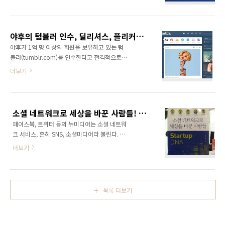
을 넘어서면서 대한민국 인터넷 역사를 새롭게
스북은 건재하다. 페이스북은 전세계 10억 명 이
쓰고 있다. 미국에서는 상장까지 하면서 창업자
상의 회원수를 확보하고 있으며 대한민국 회원
인 마크 주컵버그는 거부의 반열에 올라섰으며
수도 1,000만명을 넘어섰다. 이게 가히 페이스
사업 자금도 넉넉히 마련된 상태다. 좋아요 버튼
북 천하라 해도 손색이 없을 정도다. 그런데 요
야후의 텀블러 인수, 딜리셔스, 플리커와 같이 유명무실화 되지 않기를 갈망한다!
이나 소셜 댓글 등의 소셜 플러그인 기능도 페이
즘..
야후가 1억 명 이상의 회원을 보유하고 있는 텀
스북의 성장에 큰 힘이 되었다. 전세계의 수많은
블러(tumblr.com)를 인수한다고 전격적으로
웹문서들이 페이스북과 연결되어 있다해도 과언
발표하면서 큰 화제가 되고 있다. 월스트리트저
더보기
이 아닐 정도다. 이러한 소셜 플러그인은 페이스
널은 5월 20일, 야후 이사회가 텀블러를 11억
북 왕국을 지탱하는 가장 큰 무기이기도 하다. 게
달러(약 1조 2000억 원)에 인수하는 방안을 승
다가 요즘 웹사이트들을 보면 어딜 거나 페이스
인했다고 보도했는데, 이는 야후의 인수합병 사
북, 트위터 등의 소셜 플랫폼 공유 버튼이 장착되
상 최대 규모라고 한다. 그렇다면 텀블러
어 있다. 없으면 허전할 정도다. 한마디로 페이스
소셜 네트워크로 세상을 바꾼 사람들! 그들에게서 얻는 스타트업 인사이트!
(tumblr)는 어떤 서비스일까? 사용자들이 텍스
북은 세계 최대의 ..
페이스북, 트위터 등의 뉴미디어는 소셜 네트워
트, 사진, 동영상, 링크 등을 자유롭게 게재하고
크 서비스, 흔히 SNS, 소셜미디어라 불린다. 이
공유할 수 있고, 트위터처럼 다른 회원을 팔로우
들 서비스들이 세상에 나오면서 참으로 많은 것
(follow)하여 최신 업데이트 콘텐츠를 받아볼
더보기
들이 바뀌었다. 사람과 사람이 SNS를 통해 연결
수도 있는 마이크로블로그 플랫폼이다. 어찌 보
되고 관계를 맺고 친구가 되고 비즈니스를 수행
면 우리에게 친숙한 일반적인 블로그 서비스와
하고 있다. 이제는 SNS가 없으면 친구 관계도 그
트위터의 중간 단계라 할 수 있다. 사실 우리가
렇고 비즈니스도 그렇고 도대체가 아무것도 할
별생각 없이 트위터를 마이크로블로그라 칭하고
목록 더보기
수 없는 세상이 되었다. 어찌보면 세상의 모든 것
있기는 ..
이 SNS를 중심으로 돌아가고 있다 할 수 있을 만
큼 파급력이 매우 크다. 사람들의 생각, 라이프스
타일.. 결국은 패러다임 자체를 바꾸었다 할 수