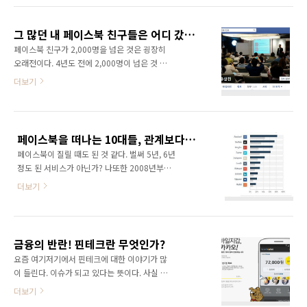
하고 공감하는 곳이다.삶에 지치고 힘든 사람들
않았겠지만 인스타그램이 워낙 이슈이다 보니
이 서로서로 위로하고 힐링하고 힘을 얻는 곳이
그냥 두고 볼 수는 없다. 뭐든 사람들이 몰리는
다. 그래서 젊은 층이 보면 유치해 보이는 글들과
그 많던 내 페이스북 친구들은 어디 갔을까?
곳이 있다면 한번 경험해 봐야 하는 것이 현대인
이미지들이 넘쳐난다.하지만 그..
페이스북 친구가 2,000명을 넘은 것은 굉장히
들의 필수 과제가 아닐까 생각한다. 인스타그램
오래전이다. 4년도 전에 2,000명이 넘은 것 같
을 사용하면서 느낀 것은 그야말로 트위터와 시
다. 그 이후로 2,000명 수준을 유지하고 있다.
더보기
스템이 똑같다는 것이다. 한마디로 인스타그램
친구를 더 많이 만들어야겠다는 생각도 별로 한
은 사진 기반 트위터다. 사진 및 짧은 동영상을
적 없고, 그럴 의미도 없다고 생각하기 때문이다.
기반으로 수많은 사람들과 가벼운 소통을 하는
2,000명의 친구도 사실 페이스북을 하면서 초창
서비스다. 헤쉬태그만 잘 써도 공통 관심사를 갖
기에 많은 사람들을 친구로 만들면 어떤 일들이
고 있는 사람들과 만나고 관계를 만들어 나갈 수
페이스북을 떠나는 10대들, 관계보다는 관심 위주로 개편되나?
벌어질지 궁금해서 만들었던 친구들이다. 친분
있다. 페이스북 페이지처..
페이스북이 질릴 때도 된 것 같다. 벌써 5년, 6년
이 있는 지인 개념이 아니라는 이야기다. 그런데
정도 된 서비스가 아닌가? 나또한 2008년부터
요즘 활동하고 있는 친구들이 별로 눈에 띄지 않
페이스북을 했으니 벌써 횟수로 7년차가 된다.
는다. 글이라도 가끔 올리는 친구들은 뉴스피드
더보기
사실 나또한 페이스북에 피로감이 쌓여 최근에
에 보일텐데.. 그 사람이 그 사람이다. 친구수가
는 페이스북에 글 올리는 게 뜸한 상태다. 그렇다
2,000명이라면 훨씬 더 많은 사람들이 눈에 띄
고 페이스북을 떠났다는 건 아니다. 페이스북에
어야 할텐데 말이다. 무엇보다 글이나 사진, 동영
피로감이 쌓여서 사람들이 떠나네 마네 하는 이
상을 올리게 되면 그에 반응하는 친구들의 ..
금융의 반란! 핀테크란 무엇인가?
슈는 사실 2년 전부터 제기되어 왔던 문제다. 혹
요즘 여기저기에서 핀테크에 대한 이야기가 많
자는 근거없는 낭설이고 언론들이 페이스북을
이 들린다. 이슈가 되고 있다는 뜻이다. 사실 용
죽이기 위해 헛소문을 퍼트린다고 이야기하기도
어가 생소해서 그렇지 알고 보면 이미 한번쯤 경
더보기
한다. 그런데 실상은 나 부터도 페이스북이 멀어
험해 봤을 법한 내용이다. 핀테크(fintech)는 금
지는데 그걸 헛소문이라고 치부하는 건 문제가