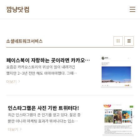
본문 바로가기
깜냥닷컴
소셜네트워크서비스
페이스북이 자랑하는 곳이라면 카카오스토리는 위로하고 공감하는 곳이다!
요즘은 카카오스토리의 위상이 많이 내려가긴
했지만 2~3년 전만 해도 어마어마했다. 그때는
페이스북보다 점유율이 높기도 했다. 사실 나는
더보기
카카오스토리보다는 페이스북을 주로 사용해 왔
다. 페이스북은 초창기에 영어 버전일 때부터 사
용해 왔으니 골수팬이라 봐도 무방하다. 그런데
요즘 페이스북보다는 카카오스토리에 정이 더
인스타그램은 사진 기반 트위터다!
간다. 왜일까? 페이스북은 한마디로 자랑하는 곳
최근 인스타그램이 큰 인기를 얻고 있다. 젊은 층
이다. 어마어마한 사람들이 시도때도 없이 자랑
뿐만 아니라 마케팅 효과가 뛰어나다는 입소문
질을 늘어 놓는다.나같이 자랑할 것이 없는 사람
을 타고 기업 및 소상공인까지 인스타그램에 뛰
은 주늑들기 십상이다. 그런데 카카오스토리에
더보기
어들고 있다. 처음에는 사진 공유하는게 뭐가 그
는 자랑이 별 의미가 없다. 카카오스토리는 위로
리 특별하고 이 난리인가? 하고 별 관심을 두지