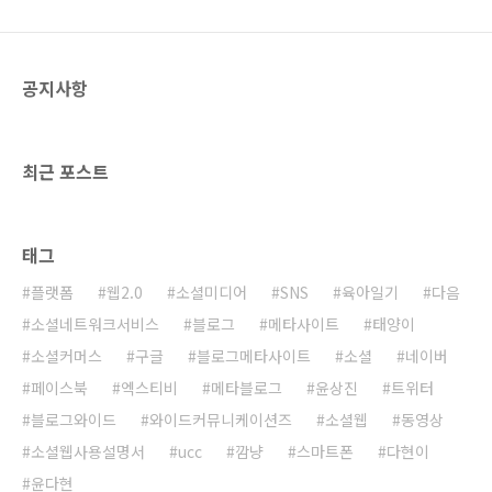
있다. 이것은 인터넷이 열린 이후 웹 2.0 열풍을
지나 현재로 오면서 가장 파급력있는 변화이다.
단순히 기술에 의존해서 발전해 온 것이 아니라
공지사항
기술을 베이스로 사람들이 만들어 나가는 서비
스..
최근 포스트
태그
플랫폼
웹2.0
소셜미디어
SNS
육아일기
다음
소셜네트워크서비스
블로그
메타사이트
태양이
소셜커머스
구글
블로그메타사이트
소셜
네이버
페이스북
엑스티비
메타블로그
윤상진
트위터
블로그와이드
와이드커뮤니케이션즈
소셜웹
동영상
소셜웹사용설명서
ucc
깜냥
스마트폰
다현이
윤다현