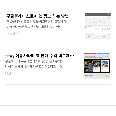
한다는 것이니, 100만달러 이상 매출분에 대해
하고 더욱 좋은글과 명언을 보내드리는데만 주
서는 종전처럼 30%의 수수료를 부과한다. 구글
력하려 합니다. 앞으로 다운로드 수에 연연하지
플레이스토어의 인앱결제(IAP) 수수료에 대한
않겠습니다. ^^ 읽으면좋은글 앱은 저에게 많은
구글플레이스토어 앱 광고 하는 방법
논쟁은 계속해서 있어 왔다. 앱 개발사, 특히 게
경험과 가치를 선사..
구글플레이스토어에 앱을 광고하려면 어떻게 해
임 앱의 경우에는 결제수수료에 대한 압박이 클
야 할까? 한번 해보면 전혀 어려운 것이 아니나
수밖에 없다. 인앱 결제수수료가 적용되는 경우
처음 해볼려고 하면 것 만큼 어려운 것이 없다.
는 게임 아이템이나 디지털 콘텐츠 결제만 해당
더보기
실상은 버튼 하나를 찾지 못했기 때문에 어려운
된다. 쇼핑몰과 같은 현물 거래에서는 인앱 결제
것이다. 구글 애드워즈가 얼마전에 구글 애즈로
를 하지 않아도 된다. 구글이 인앱 결제수수료로
명청이 변경되었다. 구글플레이스토어에 앱을
30%를 가져간다고 해도 그걸 구글이 전부 다 가
광고하기 위해서는 구글 애즈에 먼저 가입을 해
져가지는 않는다. 상당히 많은 부분을 통신사에
구글, 이통사와의 앱 판매 수익 배분체계 조정한다
야 한다. 구글 애즈에 가입하기는 의외로 간단하
서 가져간다..
구글이 스마트폰 애플리케이션(앱) 판매수익에
다. 그냥 넣으라는 정보만 착실히 넣으면 된다.
대해 이통사와 배분체계를 조정하겠다고 밝혔
그런데 가입을 다 하고 관리자 페이지에 들어오
다. 현재는 앱이 판매되면 앱 개발사가 70%를
더보기
면 여기에서 부터 헤매게 된다. 구글플레이스토
가져가고 나머지 30%중 이통사가 27%, 구글이
어에 앱 광고는 어디에서 하라는 거야? 먼저 구
3%를 가져가는 구조였다. 하지만 구글은 앱 판
글 애즈 화면에서 모든 캠페인을 클릭하고 들어
매수익 배분비율을 5대 5로 조정하겠다는 입장
가 보면 된다. 현재 광고하고 있는 앱이 나온다.
이다. 이렇게 되면 이통사가 15%를, 구글이
여기 까지 들어와서도 당쵀 광고를 어떻게 하라
15%를 챙기게 된다. 구글은 현재 전세계 이동통
는 건지 모르겠다. 정..
신사들과 수익 배분 협상을 진행 중이라고 한다.
(관련 기사:
http://news.hankooki.com/lpage/economy/201401/h201401150332332154