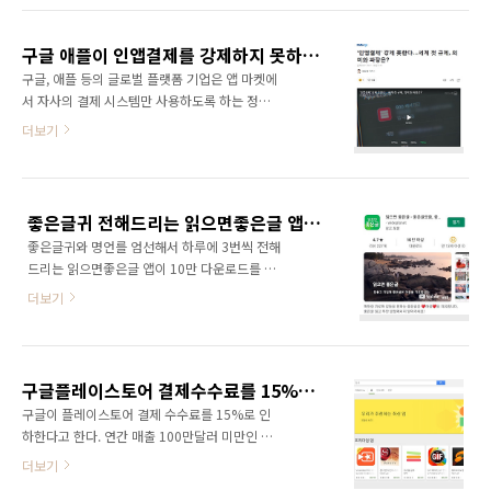
수 없다. 결국 방치되어 있는 앱들은 수시로 확인
있다. 한국에서는 구글이나 애플이 인앱결제에
하고 삭제해야 한다. 구글 플레이스토어에 등록
서 자사 결제 시스템만을 강제하지 못하게 하는
한 앱을 삭제하기 위해서는 먼저 개발자 센터에
구글 애플이 인앱결제를 강제하지 못하게 하는 인앱결제 방지법 국회 통과
인앱결제 방지법이 국회를 통과했다. 사실 이 뉴
들어가서 삭제하고자 하..
구글, 애플 등의 글로벌 플랫폼 기업은 앱 마켓에
스만으로도 쇼킹한 일이었는데 미국 법원에서는
서 자사의 결제 시스템만 사용하도록 하는 정책
비슷한 판결이 나왔다. 미국 법원은 앱 이용자에
을 고수해 왔다. 결제 수수료도 30%나 되지만
더보기
게 애플 앱스토어가 아닌 인앱(in-app) 결제 방
구글(플레이스토어), 애플(앱스토어)에서 운영하
식을 제공하는 것을 막은 애플의 금지 조치가 반
는 앱 마켓이 가장 큰 앱 유통 플랫폼이기에 앱
경쟁적이라고 판결했다. 또한 90일 내에 개발자
개발사나 게임 개발사는 울며 겨자먹기로 따를
들이 외부 결제용 링크를 넣을 수 있도록 조치하
수밖에 없는 실정이다. 하지만 이번에 '인앱결제
라고 애플에 명령했다고 하니 애플 입장에서는
좋은글귀 전해드리는 읽으면좋은글 앱이 10만 다운로드 달성했습니다
방지법'이 국회를 통과하면서 더이상 인앱결제
발등에 불이 떨어졌다. ..
좋은글귀와 명언를 엄선해서 하루에 3번씩 전해
를 강제적으로 요구할 수 없게 되었다. 자사의 결
드리는 읽으면좋은글 앱이 10만 다운로드를 달
제 시스템을 강제해 왔던 인앱결제가 자유롭게
성했습니다. 2017년 11월 말에 오픈했으니 10
되면 결제 수수료를 낮출 수 있어서 수익성이 늘
더보기
만 다운로드까지 3년 8개월 걸렸네요. 앱을 운영
어나게 된다. 또한 구글이나 애플 등의 앱마켓 사
하면서 여러가지 우여곡절도 많았습니다. 구글
업자가 앱을 심사하는 과정에서 불이익을 주는
플레이스토어에서 앱이 삭제되거나 정지된 일도
행위도 하지 못하게 했다. 플랫폼 입장에서는 엄
있었고요.. 그래도 잘 버텨서 10만 다운로드를
청난 규제인 셈이다. 솔직히 너무 파격적인 법안
구글플레이스토어 결제수수료를 15%로 인하한다고 하는데..
달성해서 뿌듯합니다. 구글 플레이스토어에 달
이 통과되었다...
구글이 플레이스토어 결제 수수료를 15%로 인
리는 다운로드 뱃지는 10만 이후에 50만이 되어
하한다고 한다. 연간 매출 100만달러 미만인 한
야 바뀝니다. 그렇다는 건 다음 뱃지를 달기까지
국 앱 개발사에 대해 수수료를 15%로 낮추기로
더보기
적어도 10년은 걸릴 거라는 이야기인데요. ^^
했다는 것이다. 100만달러까지만 15%를 부과
그래서 읽으면좋은글은 10만 다운로드에 만족