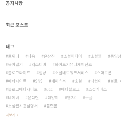
공지사항
사실 구글에 대한 의존도가 높아가고 기술적으
로 종속되면서 구글의 요구를 받아들이지 않을
수 없는 지경에 이르고 말았다. 지금 당장은 이통
사들이 구글의 요..
최근 포스트
태그
트위터
다음
윤상진
소셜미디어
소셜웹
동영상
육아일기
엑스티비
와이드커뮤니케이션즈
블로그와이드
깜냥
소셜네트워크서비스
스마트폰
메타사이트
SNS
페이스북
소셜
다현이
블로그
블로그메타사이트
ucc
메타블로그
소셜커머스
네이버
윤다현
태양이
웹2.0
구글
소셜웹사용설명서
플랫폼
더보기