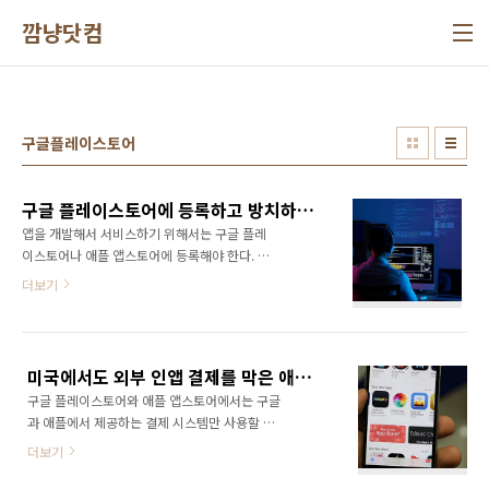
본문 바로가기
깜냥닷컴
구글플레이스토어
구글 플레이스토어에 등록하고 방치하고 있는 앱을 삭제해야 하는 이유
앱을 개발해서 서비스하기 위해서는 구글 플레
이스토어나 애플 앱스토어에 등록해야 한다. 그
런데 앱을 많이 출시하다 보면 관리가 소홀해 지
더보기
고 방치되는 경우가 많아지게 된다. 구글은 계속
해서 새로운 안드로이드 버전이 나오고 수시로
커뮤니티 정책이 변경되고 있기 때문에 앱을 운
영하기 위해서는 계속해서 업데이트를 해나가야
미국에서도 외부 인앱 결제를 막은 애플에 반경쟁적이라 판결
한다. 문제는 수익이 나지 않는 앱들은 방치해 놓
구글 플레이스토어와 애플 앱스토어에서는 구글
는 경우가 많은데, 이러한 앱들로 인해 구글 개발
과 애플에서 제공하는 결제 시스템만 사용할 수
자 계정 전체에 악영향을 미칠 수도 있다는 점이
있게 운영되어왔다. 그동안은 독점적인 플랫폼
다. 앱 운영하면서 돈을 벌고 있는데 개발자 계정
더보기
의 지위를 이용해서 강제할 수 있었지만, 이제는
이 갑자기 정지되거나 해지된다면 낭패가 아닐
개발사들의 불만이 늘어나면서 문제가 불거지고