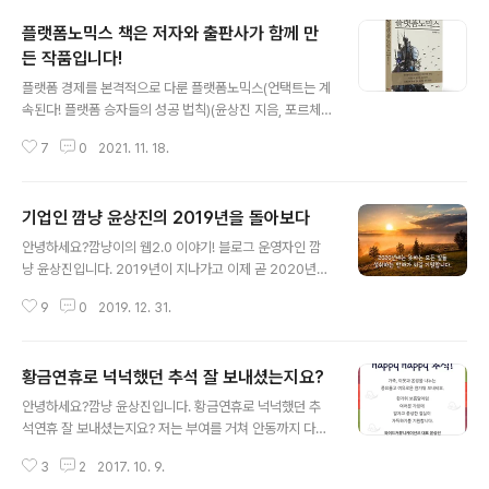
플랫폼노믹스 책은 저자와 출판사가 함께 만
든 작품입니다!
글 내용
플랫폼 경제를 본격적으로 다룬 플랫폼노믹스(언택트는 계
속된다! 플랫폼 승자들의 성공 법칙)(윤상진 지음, 포르체
펴냄)이 2021년 11월 출간되었습니다. 플랫폼 경제를 주
7
0
2021. 11. 18.
제로 책을 써야겠다고 결심한 것은 2017년입니다. 한국인
터넷진흥원(KISA)에서 발간하는 한국인터넷백서에 '플랫
폼 경제'를 주제로 원고를 집필하면서 부터입니다. 집필한
기업인 깜냥 윤상진의 2019년을 돌아보다
원고는 2017 한국인터넷백서에 제1부 인터넷 경제 하부
글 내용
챕터인 로 발간되었습니다. 하지만 책을 집필하기가 쉽지
안녕하세요?깜냥이의 웹2.0 이야기! 블로그 운영자인 깜
않은 상황이었습니다. 비즈니스에 많은 리소스가 필요하기
냥 윤상진입니다. 2019년이 지나가고 이제 곧 2020년이
도 했고, 2019년에는 동영상 강의 기획, 원고 집필 및 촬영
열리게 됩니다.기업인 깜냥 윤상진은 2019년을 어떻게 보
으로 많은 시간을 쏟아부어야 했습니다. 책을 집필하는 일
9
0
2019. 12. 31.
냈을지 근황을 정리해 보겠습니다. 깜냥 윤상진은 개인사
이 우선순위에서 계속 밀릴 수밖에 없는 상황이었습니다.
업자인 와이드커뮤니케이션즈와 별개로 2017년 9월에 와
그런데 2020년 들어 예기치 ..
이드플래닛 주식회사를 설립하였습니다. 와이드플래닛 주
황금연휴로 넉넉했던 추석 잘 보내셨는지요?
식회사는 홈인테리어 관련 비즈니스를 수행하고 있습니다.
글 내용
모두의 홈인테리어 웹, 앱 서비스를 운영하고 있습니다. 또
안녕하세요?깜냥 윤상진입니다. 황금연휴로 넉넉했던 추
한 모두홈도어라고 하는 현관중문 브랜드를 운영하고 있습
석연휴 잘 보내셨는지요? 저는 부여를 거쳐 안동까지 다니
니다. 2019년은 건설 경기도 좋지 않고 부동산 경기마져
고 서울로 복귀했습니다. 추석이 끝나고 나면 해야할 일들
좋지 못한 한해였습니다. 그만큼 현관중문 시장도 많이 무
3
2
2017. 10. 9.
도 많고 변화도 많습니다. 그 동안 블로그에 글을 못썼는데
너진 상황입니다. 하지만 아직까지는 가성비 끝판왕 모두