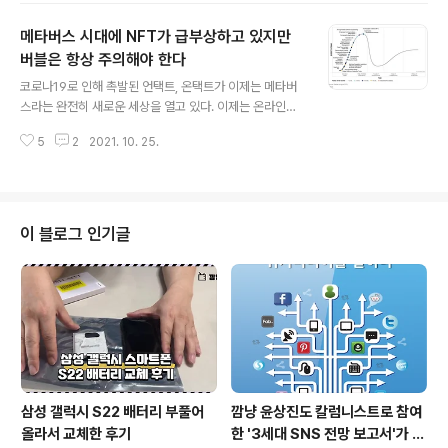
마찬가지입니다. 공교육뿐만 아니라 세미나, 컨퍼런스를
메타버스 시대에 NFT가 급부상하고 있지만
비롯한 상당히 많은 교육들이 비대면 언택트로 진행되고
있습니다. 이는 시간과 장소의 한계를 뛰어넘는 긍정적인
버블은 항상 주의해야 한다
글 내용
영향력을 행사하기도 합니다. 이러한 시대의 흐름에 발맞
코로나19로 인해 촉발된 언택트, 온택트가 이제는 메타버
추어 플랫폼경제경영연구소(PERI)에서 바리스타자격증,
스라는 완전히 새로운 세상을 열고 있다. 이제는 온라인과
심리상담사자격증, 방과후지도사자격증 등 60여 개의 민
오프라인으로 나눌 것이 아니라, 여기에 더해 가상세계를
간자격증 무료 수강 서비스를 시작합니다. 민간자격증 무
5
2
2021. 10. 25.
하나 더 추가해야 될 상황이다. 메타버스 열풍이 심상치 않
료 수강 서비스는 한국직업능력개발원에 정식등록된 민
은 이유다. 그런데 이러한 메타버스 열풍으로 인해 NFT 또
간..
한 덩달아 급성장하고 있다. NFT(Non-Fungible Toke
n)는 '대체 불가능한 토큰'을 의미한다. 블록체인의 토큰을
다른 토큰으로 대체하는 것이 불가능한 가상자산을 말한
이 블로그 인기글
다. 이는 자산 소유권을 명확히 함으로써 게임·예술품·부동
산 시장에 두루 사용되고 있다. 블록체인 기술을 이용해서
디지털 콘텐츠의 불법 복제를 막을 수 있기 때문에 디지털
콘텐츠에 소유권을 부여할 수 있다. Hype Cycle for Em
erging..
삼성 갤럭시 S22 배터리 부풀어
깜냥 윤상진도 칼럼니스트로 참여
올라서 교체한 후기
한 '3세대 SNS 전망 보고서'가 발