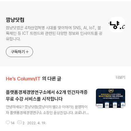
로그 정보
깜냥닷컴
깜냥닷컴은 4차산업혁명 시대를 맞이하여 SNS, AI, IoT, 블
록체인 등 ICT 트렌드와 관련된 다양한 정보와 인사이트를 공
유합니다.
구독하기
더보기
He's Column/IT
의 다른 글
플랫폼경제경영연구소에서 62개 민간자격증
무료 수강 서비스를 시작합니다
글 내용
안녕하세요? 깜냥닷컴(깜냥이의 웹2.0 이야기!) 운영자이
자 플랫폼경제경영연구소 소장인 윤상진입니다. 코로나19
로 인해 비대면 언택트로 많은 것들이 전환되고 있습니다.
14
2
2022. 4. 19.
팬데믹을 넘어 엔데믹 시대가 된다고 해도 이러한 변화가
코로나 이전 시대로 되돌아 가지는 않을 것입니다. 교육도