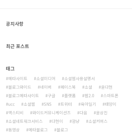
셜 웹 사용설명서'는 이론적인 내용만 가득한 머
리 아픈 경제 서적이 아니다. 소셜 웹 시대를 살
아가고 있는 우리가 알아야 할 웹 이야기를 쉽고
공지사항
재미있게 풀어 쓴 경제 서적이다. '소셜 웹 사용
설명..
최근 포스트
태그
메타사이트
소셜미디어
소셜웹사용설명서
블로그와이드
네이버
페이스북
소셜
윤다현
블로그메타사이트
구글
플랫폼
웹2.0
스마트폰
ucc
소셜웹
SNS
트위터
육아일기
태양이
엑스티비
와이드커뮤니케이션즈
다음
윤상진
소셜네트워크서비스
다현이
깜냥
소셜커머스
동영상
메타블로그
블로그