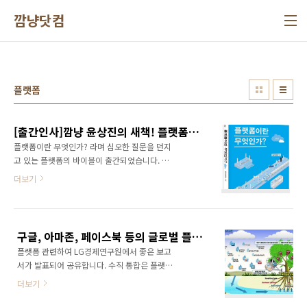
본문 바로가기
깜냥닷컴
플랫폼
[출간인사]깜냥 윤상진의 새책! 플랫폼이란 무엇인가? 가 출간되었습니다!
플랫폼이란 무엇인가? 라며 심오한 질문을 던지
고 있는 플랫폼의 바이블이 출간되었습니다. 공
저까지 포함하면 5번째 책이고, 단독으로 낸 책
더보기
으로는 3번째 책입니다. 그루폰 스토리가 2011
년 6월에 출간되었으니 정확히 1년만에 깜냥 윤
상진의 새로운 책이 나온 것인데요... 이번 책은
그 어떤 책보다도 심혈을 기울여 집필했습니다.
구글, 아마존, 페이스북 등의 글로벌 플랫폼 생태계에 부는 수직 통합 바람
그간의 노고를 1년이라는 시간이 이야기해주는
플랫폼 관련하여 LG경제연구원에서 좋은 보고
듯 합니다. 책을 얼마나 많이 냈느냐 보다 어떤
서가 발표되어 공유합니다. 수직 통합은 플랫폼
책을 냈느냐가 더 중요하다고 생각합니다. 1년이
을 망치는 결과를 초래할 수 있기 때문에 항상 주
라는 시간동안 그저 그런 책 2~3권 내느니.. 시
더보기
의해야 할 것입니다!!! [LG경제연구원] 최근 개
장에 이미 파다하게 깔려 있는 책 내느니.. 뭔가
방형 플랫폼을 기반으로 하는 구글, 아마존, 페이