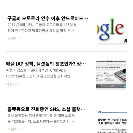
Communication을 가미한 개념으로써 IT보다
익분기점을 넘기려 안간힘을 쓴다. 열악한 출판
광범위한 개념으로 사용되고 있다. 2011년을 뜨
시장에서 어쩌면 당연한 일이다. 그렇기 때문에
겁게 달군 ICT 핵심 키워드로는 ‘스마트’, ‘소셜’,
출판사 입장에서는 한권이라도 더 팔릴 수 있는
구글의 모토로라 인수 이후 안드로이드 생태계는?
‘클라우드’, ‘플랫폼’을 뽑아볼 수 있겠다. 2011
책 제..
2011년 8월 15일, 구글이 모토로라를 125억 달
년을 마감하는 현 시점에서 2011년에 가장 이슈
러에 인수한다고 발표하면서 세상을 발칵 뒤집
가 되었던 ICT 10대 뉴스를 선정해 보았다. '깜
어 놓았다. 세계에서 현금을 가장 많이 보유하고
냥이 뽑은 2011년 ICT 10대 뉴스'는 블로거 ‘깜
더보기
있는 기업으로 알려진 구글이지만 서비스로 시
냥 윤상진’의 주관적인 견해와 IT업계에서 일하
작한 기업이 세계적인 휴대폰 제조사까지 인수
면서 몸소 체감한 부분들을 반영하여 선정했다
할 정도로 성장했다는 사실이 놀랍기도 했다. 하
는 점을 밝혀두는 바이다. 1. 스티브 잡스 사망
지만 무엇보다 구글의 모토로라 인수가 안드로
애플의 창업자이자, 바닥을 모르..
애플 IAP 정책, 플랫폼의 횡포인가? 정당한 권리인가?
이드 생태계에 어떤 영향을 미치게 될지에 전세
애플이 앱스토어 결제 정책인 IAP(In App
계의 관심이 쏠리고 있다. 구글이 안드로이드
Purchase)를 도입하고 운영방침을 강화하면서
OS의 업데이트 및 빌드 등 중추적인 역할을 담
앱 개발사 및 콘텐츠 유통 업계에서는 위기감이
더보기
당하고 있기 때문이다. 구글이 모토로라를 통해
고조되고 있다. 애플은 앱스토어 내 디지털 콘텐
구글폰을 대량 생산하게 된다면 구글 프리미엄
츠 애플리케이션에 대해 자체 결제 모듈만 이용
이 붙을 수밖에 없기 때문에 안드로이드 OS를
하도록 하는 운영방침을 마련하여 관련 업체에
탑재한 다른 스마트폰에게는 위협이 될 수 있다.
전달했다. 이에 따르지 않으면 앱스토어 등록을
특히 모토로라 스마트폰에 최적화된 형태로 안
플랫폼으로 진화중인 SNS, 소셜 플랫폼의 확대 전망(kt경제경영연구소)
거절하거나 이미 등록된 앱이라면 통보 없이 앱
드로이드 OS가 업데이트되기 ..
에서 운영하는 지식생태계인 에 에 대한 보고서
스토어에서 삭제하겠다는 방침이다. 애플이 휴
를 기고했습니다. 보고서인지는 모르겠지만 칼
대폰결제 등의 앱 외부 결제방식을 허용하지 않
럼이라 하기에는 분량이 많습니다. 20페이지 분
겠다는 의도는 유료 앱 판매시 발생하는 30%의
더보기