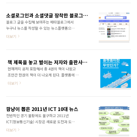
새로운 분야, 그리고 IT 기반의 경제경영에 일획
스북 등 다수의 사업자들이 자신이 애써 구축한
을 그을 수 있는 책을 쓰고 싶었습니다. 이러한
생태계 전체에 위협이 될 수도 있는, 그래서 결과
원대한 포부를 갖고 책을 쓰기 시작한 것이
소셜로그인과 소셜댓글 장착한 블로그와이드! 이젠 회원가입없이 로그인하고 댓글 남기자!
적으로 플랫폼 사업 자체에 부정적 영향을 줄 수
201..
블로그 글을 수집해 보여주는 메타블로그에서
도 있는 수직 통합적 움직임을 보여주고 있다. 이
누구나 뉴스를 작성할 수 있는 뉴스플랫폼으로
것은 어쩌면 생태계에서 창출되는 모든 가치를
진화중인 블로그와이드(www.blogwide.kr)가
더보기
공유하기보다는 생태계를 폐쇄하고 하나의 가치
소셜로그인과 소셜댓글을 장착했다. 소셜로그인
사슬화 하여 모든 가치를 독점하려는 움직임의
은 별도의 회원가입없이 페이스북, 트위터 등의
시작일 수도 있다. 플랫폼을 장악한 입장에서 그
소셜 네트워크 서비스 아이디로 로그인할 수 있
플랫폼에 기반한 생태계를 장악하는 것은 너무
는 기능을 의미한다. 페이스북, 트위터 등이 API
나 쉽기 때문이다. 그러나 그 내면을 살펴보면 이
책 제목을 놓고 벌이는 저자와 출판사의 피할 수 없는 신경전
를 오픈했기 때문에 가능한 서비스인데, 이러한
것이 반드시 폐..
현재까지 공저 포함해서 총 4권의 책이 나왔고
개방 정책이 소셜 네트워크 서비스를 플랫폼의
조만간 한권의 책이 더 나오게 된다. 플랫폼에 대
반열에 올려놓았다 해도 과언이 아니다. 블로그
한 이해와 활용 전략에 대해 아주 쉽게 쓴 책이
와이드(www.blogwide.kr)에 접속해 보면 상
더보기
다. 플랫폼을 가장 쉽고 재미있게 풀어쓴 책이라
단에 [소셜로그인]이라는 버튼이 보인다. [소셜
생각하면 이해가 쉬울 듯 하다. 단순히 플랫폼의
로그인] 버튼을 클릭해 보면 페이스북, 트위터,
개념만 소개하고 있는 책이 아니라 '플랫폼 비즈
미투데이, 요즘 중 어느 계정으로 로그인할 것인
니스'에 대해 포괄적으로 다루고 있다. 모든 기업
지를 묻는 페이지가 나온다. 여기에서 페이스북
깜냥이 뽑은 2011년 ICT 10대 뉴스
인, 직장인들이 꼭 봐야 하는 필독서로써 손색이
로그인 버..
전반적인 경기 불황에도 불구하고 2011년
없다고 자부한다. 그런데 책 제목을 정하는데 있
ICT(정보통신기술) 시장은 새로운 도전과 도약
어 출판사와 많은 이견이 있었다. 생각해 보면 책
의 한 해였다고 평가하고 싶다. ICT는 정보기술
더보기
제목을 정할때는 항상 그랬던 것 같다. 출판사는
을 의미하는 IT에 통신을 의미하는
당장에 책을 출간하고 대박은 고사하고라도 손