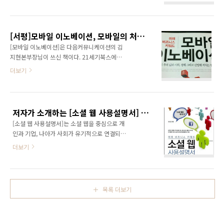
량이라서... '2015 IT 전망 특집'이라는 주제로
수수료를 디지털 콘텐츠에 대해서도 확대 적용
각계각층의 전문가가 모여서 2015년의 IT세상
하면서 디지털 콘텐츠 유통 시장까지 장악하기
을 전망하고 있습니다.
위함으로 풀이된다. 문제는 자체 결제 시스템을
(http://www.digieco.co.kr/KTFront/report/report_focus_view.action?
통해 전자책 등의 콘텐츠를 판매해 왔던 국내 전
[서평]모바일 이노베이션, 모바일의 처음과 현재, 그리고 미래까지...
gubun2=k) 사실 플랫폼은 매우 어려운 개념입
자책 업체들이 더 이상 ..
[모바일 이노베이션]은 다음커뮤니케이션의 김
니다. 하지만 플랫폼에 대해 알고 그것을 활용하
지현본부장님이 쓰신 책이다. 21세기북스에서
게 되면 엄청난 부가가치를 만들어낼 수 있을 것
출간하는 [미래 비즈니스 키워드] 시리즈 두번째
더보기
이라 생각합니다. 앞으로 저도 플랫폼에 대해 좀
책이다. 첫번째 책은 소셜 웹을 파헤친 [소셜 웹
더 공부해볼 생각입니다. 여러분도 저와 함께 플
사용설명서]다. 소셜 웹 사용설명서 저자로써 본
랫폼에 대해 공부해 나가시죠! ^^
의 아니게 시리즈로 엮여서 추천평까지 쓰는 영
http://www.digieco.co.kr/KTFront/rep..
광을 얻었다. 다음은 내가 쓴 모바일 이노베이션
저자가 소개하는 [소셜 웹 사용설명서] #socialwebbook
의 추천평이다. 책에 인쇄되어 있는 내용과는 약
[소셜 웹 사용설명서]는 소셜 웹을 중심으로 개
간 다를 것이다. 출판사에서 약간 수정해서 출간
인과 기업, 나아가 사회가 유기적으로 연결되면
한 모양이다. 소셜 웹은 스마트폰을 만나면서 공
서 나타나고 있는 경제현상을 소개하고 소셜 웹
간의 제약성에서 벗어났다. 이제 언제 어디에서
더보기
활용 전략을 제시하는 IT 경제 경영 서적이다.(출
나 스마트폰을 이용해 소셜 네트워킹 라이프를
판: 21세기북스) 상세내용보기:
즐기는 세상이 되었다. 하지만 모바일이 만들어
http://bit.ly/socialwebbook 웹의 태생부터
갈 미래 유비쿼터스 세상은 이제 시작일 뿐. 이
현재까지 웹의 트렌드를 분석하고 소개함으로써
책은 모바일이 어떻게 우리의 삶을 바꾸어 놓을
목록 더보기
웹의 기본적인 발전흐름과 정보를 제공하고, 앞
지 쉽고 재미있게 풀어..
으로 웹이 어떻게 발전해나갈 것인지 제시하고
있다. 또한 '소셜 웹 시대'에 새롭게 대두되고 있
는 경제현상을 소개하고 시사점을 도출한다. '소