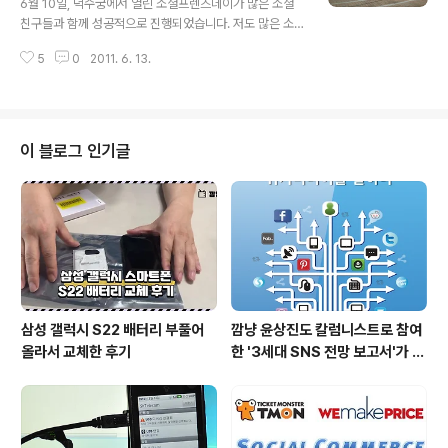
6월 10일, 덕수궁에서 열린 소셜프렌즈데이가 많은 소셜
셜커머스는 어떻게 전개될까요? ^^ 주최측에서 사진도 많
친구들과 함께 성공적으로 진행되었습니다. 저도 많은 소
이 찍어주셨네요! 강의 사진도 올려봅니다. 저 잘나왔죠?
셜 친구들을 볼 수 있어서 좋았습니다. 저를 아시는 분들도
ㅎㅎ 앞으로도 강연을 하게 되면 이렇게 계속..
5
0
2011. 6. 13.
계시고 모르시는 분들도 계시기는 했지만 지금 알고 모르
고 보다는 앞으로 어떤 교류를 해나가느냐가 중요하다고
생각합니다. 그런데 이번 행사를 계기로 앞으로 더 잘 해야
겠다는 생각을 하게 되었습니다. 많은 분들이 저의 근황에
대해 잘 알고 있고 저의 행보에 많은 관심을 갖고 있더라구
이 블로그 인기글
요~ 그래서 한편으로 부담이 되기도 했지만 앞으로 제가
해나가게 될 일들에 큰 힘이 되어줄 것이기 때문에 든든하
기도 합니다. 어찌되었건 제가 현재 하고 있는 일들에 대해
많은 분들이 관심을 갖어주신다면 별도로 PR(홍보)를 하지
않아도 되니 얼마나 좋습니까? ㅎㅎ..
삼성 갤럭시 S22 배터리 부풀어
깜냥 윤상진도 칼럼니스트로 참여
올라서 교체한 후기
한 '3세대 SNS 전망 보고서'가 발
간되었습니다.