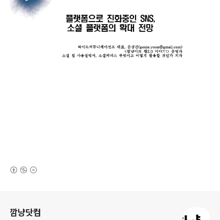
(새창열림)
로그 정보
깜냥닷컴