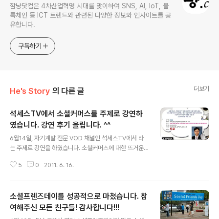
깜냥닷컴은 4차산업혁명 시대를 맞이하여 SNS, AI, IoT, 블
록체인 등 ICT 트렌드와 관련된 다양한 정보와 인사이트를 공
유합니다.
구독하기
더보기
He's Story
의 다른 글
석세스TV에서 소셜커머스를 주제로 강연하
였습니다. 강연 후기 올립니다. ^^
글 내용
6월14일, 자기계발 전문 VOD 채널인 석세스TV에서 라
는 주제로 강연을 하였습니다. 소셜커머스에 대한 뜨거운
관심을 느낄 수 있는 자리였습니다. http://www.succes
5
0
2011. 6. 16.
stv.co.kr/seminar/showSeminar.xhtml?seminar.
seminarId=131 그런데 블로그를 아냐고 물어봤더니 아
무도 손을 안들더군요... ^^; 그래도 강연때마다 물어보고
소셜프렌즈데이를 성공적으로 마쳤습니다. 참
싶습니다. 제 블로그 아세요??? ㅎㅎ 2011년 2월에 가 나
오고 소셜커머스를 주제로 많은 강연을 했던 것 같습니다.
여해주신 모든 친구들! 감사합니다!!!
글 내용
제 인생의 터닝 포인트가 되기도 했던 책입니다. 앞으로 소