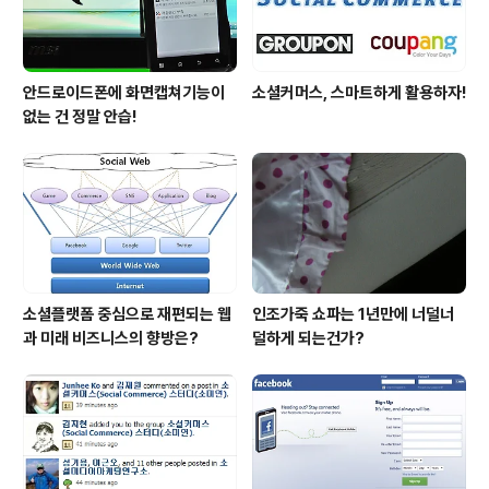
안드로이드폰에 화면캡쳐기능이
소셜커머스, 스마트하게 활용하자!
없는 건 정말 안습!
소셜플랫폼 중심으로 재편되는 웹
인조가죽 쇼파는 1년만에 너덜너
과 미래 비즈니스의 향방은?
덜하게 되는건가?