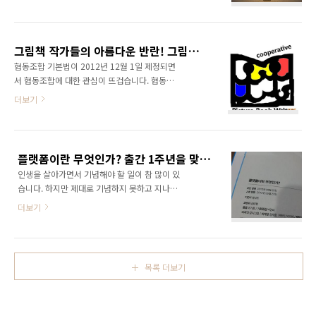
경)을 만들어 주는 것이다.'라고 정의한 바 있다.
iOS앱이 70만개를 돌파했다고 밝혔고, 구글은
(관련글: 창조경제란 무엇인가?) 이렇게 놓고 보
2013년 7월 넥서스7 출시 행사장에서 안드로이
면 창조경제란 결국 플랫폼을 만드는 일과 크게
드 앱이 100만개를 넘어섰다고 공개했다. 하지
다르지 않다. 플랫폼 비즈니스를 쉽게 풀어 쓴
만 윈도 앱스토어에 등록된 윈도 앱은 이제 10만
그림책 작가들의 아름다운 반란! 그림책 작가 협동조합이 공식 출범하였습니다.
(윤상진 지음, 한빛비즈 펴냄)에서는 플랫폼을
개를 간신히 넘은..
협동조합 기본법이 2012년 12월 1일 제정되면
다음과 같이 정의하고 있습니다. [플랫폼이란 공
서 협동조합에 대한 관심이 뜨겁습니다. 협동조
급자, 수요자 등 복수 그룹이 참여하여 각 그룹이
합 붐이 일고 있다 해도 과언이 아닙니다. 다양한
더보기
얻고자 하는 가치를 공정한 거래를 통해 교환할
분야에서 협동조합을 만들고 있고, 또한 논의되
수 있도록 구축된 환경으로서 플랫폼 참여자들
고 있습니다. 최근에는 문화, 예술 분야에서도 협
간의 상호작용이 일어나면서 모두에게 새로운
동조합이 많이 만들어지고 있습니다. 특히 6월에
가치와 혜택을 제공해줄 수 있는 상생의 생태계
설립된 그림책 작가 협동조합이 그림책 시장에
다.] 이슈가 되는 경제 현상이나 용어들을 보면
플랫폼이란 무엇인가? 출간 1주년을 맞이하여..
큰 반향을 불러일으키고 있습니다. 저 깜냥 윤상
단순히 신조어가..
인생을 살아가면서 기념해야 할 일이 참 많이 있
진이 초대 이사장으로 선출되어 다양한 비즈니
습니다. 하지만 제대로 기념하지 못하고 지나가
스를 진행하고 있습니다. 일러스트 프로젝트가
는 일또한 비일비재합니다. 그래서 기념될 일은
있거나 그림책 관련 비즈니스를 진행하고 계시
더보기
되도록이면 블로그에 기록해 놓고 있는데요.. 어
다면 그림책 작가 협동조합과 함께 해주시기 바
제, 그러니까 6월 25일이 가 세상에 나온지 딱 1
랍니다. 협동조합 문의: 윤상진(이사장), 010-
년되는 날이었습니다. 책을 쓰는 사람에게 가장
2627-8554, genie.yoon@gmail.com 그림
기쁜 날은 물론 책이 나오는 날일 것입니다. 하지
책 작가 협동조합 출범, 그림책 작가들의 아름다
목록 더보기
만 1년이 지나도록 꾸준히 사랑받고 있다는 것또
운 ..
한 기쁘지 않을 수 없겠죠? 가 폭발적인 인기를
얻지는 못했지만 그래도 꾸준히 사랑 받으면서
스테디셀러로 살아 남고 있다는 사실만으로도