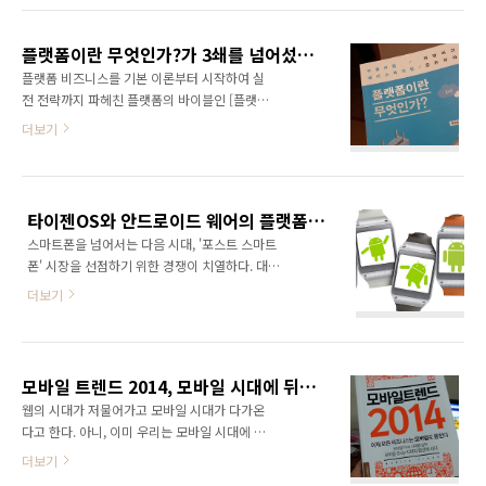
저도 얼떨떨합니다. 예스24에서도 11월의 책으
니홈피 열풍을 넘어서지 못할 것이라는 글을 남
로 소개되어 있고요, 매일경제 지면 북섹션 탑으
긴 적이 있는데, 결국 블로그가 싸이월드 미니홈
로 가 소개되었습니다. 북섹션에서 탑으로 소개
플랫폼이란 무엇인가?가 3쇄를 넘어섰습니다. ^^
피 열풍을 넘어서지는 못했지만 더 오래 살아남
된 적은 가 한국경..
플랫폼 비즈니스를 기본 이론부터 시작하여 실
음으로써 무승부로 결론 나게 되었다.(블로그열
전 전략까지 파헤친 플랫폼의 바이블인 [플랫폼
풍은 결코 싸이열풍을 넘어설 수 없을 것이다! -
이란 무엇인가? : 구글처럼 개방하고 페이스북처
더보기
http://ggamnyang.com/363 : 지금 보니 댓
럼 공유하라]가 3쇄를 돌파했습니다. 2012년 6
글 논쟁과 막말 댓글, 악플 등이 엄청났군요. ㅎ
월에 나온 책이니 벌써 2년이 훌쩍 넘었네요. 2
ㅎ) 대한민국에서 디카 열풍과 함께 싸이질 열풍
년이 넘은 시점에 3쇄를 찍었다는 건 그만큼 책
이 불었던 싸이월드 미니홈피가 어쩌다가 문을
이 꾸준히 사랑받고 있다는 증거가 아닐까 생각
닫는 상황까지 가게 되었을까? 싸이월드 미니홈
타이젠OS와 안드로이드 웨어의 플랫폼 경쟁? 사실 결과는 뻔한 구글의 승리다.
해 봅니다. 1쇄로 3,000부를 찍었고 2쇄, 3쇄를
피는 SN..
스마트폰을 넘어서는 다음 시대, '포스트 스마트
1,000부씩 찍었으니 5,000부 가량의 책이 세상
폰' 시장을 선점하기 위한 경쟁이 치열하다. 대표
에 빛을 보게 된 셈이지요. 또한 저 혼자서 쓴 책
적으로는 스마트워치와 같은 웨어러블 PC 시장
으로는 3쇄를 처음으로 넘었기 때문에 굉장히 의
더보기
이 다음 격전지가 될 가능성이 높다. 아니, 이미
미가 있는 책입니다. 역시 좋은 책은 독자 여러분
경쟁은 시작되었다. 삼성전자에서는 웨어러블
이 외면하지 않는다는 아주 평범한 진리를 깨우
플랫폼으로 타이젠OS를 개발하여 독자 플랫폼
칩니다. 공저로 쓴 책으로는 [소셜커머스, 무엇이
을 구축하려고 한다. 얼마전 구글에서는 웨어러
고 어떻게 활용할 것인가?], [100만 방..
모바일 트렌드 2014, 모바일 시대에 뒤쳐지지 않기 위해 꼭 봐야 할 책!
블 전용 OS인 '안드로이드 웨어'를 발표했다. 한
웹의 시대가 저물어가고 모바일 시대가 다가온
마디로 타이젠OS를 앞세운 삼성전자와 '안드로
다고 한다. 아니, 이미 우리는 모바일 시대에 살
이드 웨어'를 앞세운 구글의 전면전이 펼쳐지기
고 있다. 하지만 모바일에 대해서는 잘 알지 못한
더보기
일보직전이다. 하지만 타이젠이 성공하기에는
다. 그저 유용한 앱 몇개 정도 쓰는 수준이다. 사
앞날이 너무 험난해 보인다. 먼저 플랫폼이라고