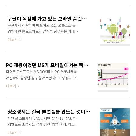
실 나는 웹의 시대가 저물고 있다고 생각하지 않
하는 생태계가 구축되기가 너무 어렵다는 게 가
는다. 웹은 거미줄처럼 엮긴 네트워크를 의미한
장 큰 문제다. 이에 반해 구글은 이미 안드로이드
다. 그걸 PC로 보느냐, 모바일로 보느냐의 차이
를 기반으로 하는 생태계가 구축되어 있으며, 이
구글이 독점해 가고 있는 모바일 플랫폼 시장, 과연 대안은 있는가?
일 뿐이다. 웹의 시대가 저무는 게 아니라 PC의
를 자연스럽게 웨어러블..
구글에서 개발하여 배포하고 있는 오픈소스 운
시대가 저물고 있으며, 언제 어디에서나 사용할
영체제인 안드로이드가 갈수록 점유율을 확대하
수 있는 모바일 시대가 활짝 열리고 있다. 결국
고 있어 이제는 마땅한 경쟁자가 없을 정도로 막
웹에 어떤 디바이스로 접속하여 서비스를 이용
더보기
강한 존재가 되었다. 모바일 플랫폼은 구글의 독
하느냐가 관건인 셈이다. 특히 내 손안의 만능 컴
점체제가 거의 굳어져 가고 있다. 2013년 8월 7
퓨터인 스마트폰의 보급율이 70%를 넘은지 오
일, 미국의 IT 전문 조사기관인 IDC가 발표한 자
래여서 모바일의 중요성을 논하는 것 자체가 무
료에 따르면 올 상반기 스마트 폰 출하 댓수를 기
의미하다. 이제 세상은 언제 어디에서나 인터넷
PC 제왕이었던 MS가 모바일에서는 맥을 못추는 이유는 바로 앱 생태계가 빈약하기 때문!
준으로 안드로이드를 채택한 단말의 비중은
에 접속할 ..
마이크로소프트는 MS-DOS라는 PC 운영체제를
79.3%, 대략 열 대 중 여덟 대에 달한다. 1년 전
개발하여 엄청난 성공을 거두었다. 그 성공의 이
에는 69.1% 였다. 일 년 사이에 10% 포인트가
면에는 MS-DOS 기반에서 구동되는 다양한 소
더보기
넘게 증가했는데 기존 점유율을 뺀 잔존 시장의
프트웨어가 있다. 마이크로소프트가 다양한 소
거의 삼 분의 일을 반 년 사이에 확보한 셈이다.
프트웨어를 개발할 수 있도록 개발자들을 지원
실 사용자 점유율 관점에서 보자면 출하량 보다
하였기 때문이다. 이러한 플랫폼 전략을 통해 마
는 판매량이 좀 더 정확하다. 최종 소비자에 대한
이크로소프트는 MS-DOS를 중심으로한 생태계
판매량을 기준으로 조사를 진행한 가트너에..
창조경제는 결국 플랫폼을 만드는 것이다!
를 구축하는데 성공했다. 이를 발판삼아 애플과
지난 포스트에서 '창조경제란 창의적인 창조를
의 경쟁에서도 승리할 수 있었다.(자세한 내용은
기반으로 조성되는 경제 공간(영역)이다. 창조경
에 소개되어 있음) 하지만 모바일 환경에서는 전
제란 창의적인 창조를 할 수 있도록 생태계(환
세가 역전되었다. 애플은 2012년 공식적으로
더보기