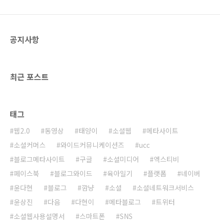
저자로써 매우 뿌듯합니다. 현재 2쇄까지 나온
상태인데요, 앞으로 보다 많은 분들이 봐주셨으
면 좋겠네요.. ^^ 2013년 안에 3쇄 가자! 아자아
공지사항
자! 하지만 생각해 보면 가 나온 이후 1년동안 책
을..
최근 포스트
태그
웹2.0
동영상
태양이
소셜웹
메타사이트
소셜커머스
와이드커뮤니케이션즈
ucc
블로그메타사이트
구글
소셜미디어
엑스티비
페이스북
블로그와이드
육아일기
플랫폼
네이버
윤다현
블로그
깜냥
소셜
소셜네트워크서비스
윤상진
다음
다현이
메타블로그
트위터
소셜웹사용설명서
스마트폰
SNS