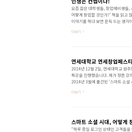
인생은 컨셉이다!
요즘 젊은 대학생들, 창업예비생들, 
어떻게 창업할 것인가?' 책을 읽고 
이야기를 하다 보면 문득 드는 생각이
게 잡느냐에 따라 나의 인생에서 5년
더보기
한 적이 있다. 그런데 몇몇 그룹은 
는 경우를 많이 보게 되었다. 결국
수 있다. 결코 이들의 능력이 떨어
하다. 대학..
연세대학교 연세창업페스티
2014년 12월 2일, 연세대학교 
특강을 진행했습니다. 제가 정한 강의
2014년 3월에 출간된 '스마트 소셜
문입니다. 정확한 행사명은 '2014 
더보기
풋풋하고 열정이 넘치는 대학생들을 
대학교에서 진행했던 '콘텐츠로 창업
수 있는 방법에 대해 대학생들에게 
시간이 소요되지만 콘..
“하루 종일 로그인 상태인 고객들을 