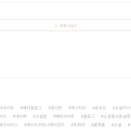
 붐을 견인했던 양준철 대표가 사업에 뜻을 둔 건 중학교 때였다.
목록 더보기
타사이트
메타블로그
윤다현
엑스티비
윤상진
소셜미디
이드
네이버
소셜웹
메타사이트
블로그
소셜웹사용설명
워크서비스
와이드커뮤니케이션즈
트위터
플랫폼
소셜