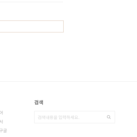
검색
어
서
구글