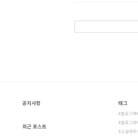
때 이미 스타 CEO로 고등학생 창업
“내 꿈은 30..
공지사항
태그
블로그메
블로그와
최근 포스트
소셜네트