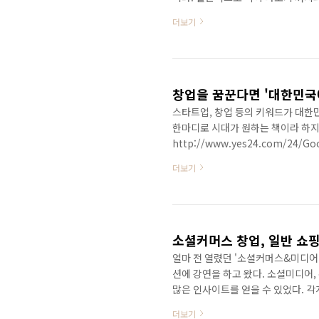
나와야 편집을 해도 할테니 말이죠.
더보기
글로 모든 것을 표현해야 하는 책쓰
계는 저자가 이렇게 고통스럽게 원고
하는 일을 하게 됩니다. 물론 출판사
에 국한되어 있습니다..
창업을 꿈꾼다면 '대한민국
스타트업, 창업 등의 키워드가 대한민
한마디로 시대가 원하는 책이라 하지 않
http://www.yes24.com/2
이션즈라는 회사를 2년 전 창업하고
더보기
다. 특히나 나의 비즈니스 경험을 토
이 되었다. 사실 나는 이 책을 통해
창업을 하고 성공할 수 있었는지, 그 
실 난 먹는언니 홍난..
소셜커머스 창업, 일반 쇼
얼마 전 열렸던 '소셜커머스&미디어
션에 강연을 하고 왔다. 소셜미디어
많은 인사이트를 얻을 수 있었다.
'쇼핑몰' 수준으로 생각하고 창업을 
더보기