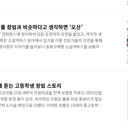
예를 들면 의류 쇼핑몰의 경우 동대문 새벽시장에 나가 사입을 하면
릴 것 같은 상품을 1~2개씩 구매하면 된다. 구매한 이후 사진 촬영
 주문이 들어오면 들어오는 대로 동대문에서 추가 사입하면 된다.
핑몰 창업과 비슷하다고 생각하면 ‘오산’
' 컨퍼런스에 참석하여 모든 강연자의 강연을 들었고, 마지막 세
, 혹은 소셜커머스 분야에서 일가를 이룬 전문가들의 강연을 통해
 각계각층의 이야기를 들어보니 공동구매형 소셜커머스를 보통의
시도하는 사람이 많다는 것을 알 수 있었다. 상품 소싱 방법이 완
예를 들면 의류 쇼핑몰의 경우 동대문 새벽시장에 나가 사입을 하면
릴 것 같은 상품을 1~2개씩 구매하면 된다. 구매한 이후 사진 촬영
 주문이 들어오면 들어오는 대로 동대문에서 추가 사입하면 된다.
 듣는 고등학생 창업 스토리
01년 8월 23일 IMF의 지원자금을 전액 상환한 직후인 2002년을
위한 창업 붐이 인다. 국가적인 지원은 물론 따로 홍보비가 필요
벤처 소식을 메인으로 다뤘다. 이러한 흐름은 10대의 중고등학생
인터넷 회선과 아이템만 있으면 할 수 있는 일이었기에 기성세대에
 창업은 당연한 수순이기도 했다. 양준철 온오프믹스 대표 비록 여
스에서 탄탄하게 사업을 꾸려나가고 있는 양준철 대표.고등학교