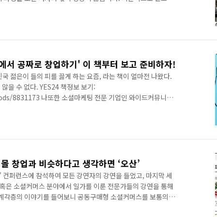
 세상 모든 일들이 그렇듯이 창작의 고통은 실로 엄청납니다. 특히
기는 더욱 어려울 수밖에 없죠. 일반적으로 저자와 출판사와의 관
를 쓰고 나면 출판사는 그걸 다듬어서 책의 형태로 편집하여 출간
에서 먼저 책을 기획하고 저자를 섭외하기도 하지만 일부 IT 서적
에서 공짜로 창업하기' 이 책부터 보고 준비하자!
국 젊은이 들의 피를 끓게 하는 요즘, 라는 책이 얼마전 나왔다.
을 수 없다. YES24 책정보 보기:
4/Goods/8831173 나또한 소셜마케팅 전문 기업인 와이드커뮤니케
 오늘날까지 운영해 오고 있기 때문에 많은 부분 공감할 수 있었
대로 다음 책을 준비하고 있는 시점이기 때문에 더더욱 많은 도움
 창업하는 방법에 대해 알고 싶었던 것이 아니라 다른 사람은 어떻게
스토리가 궁금했다. 는 이선영, 홍난영 두 여전사가 쓴 책이다. 사
핑몰 창업과 비슷하다고 생각하면 ‘오산’
' 컨퍼런스에 참석하여 모든 강연자의 강연을 들었고, 마지막 세
, 혹은 소셜커머스 분야에서 일가를 이룬 전문가들의 강연을 통해
 각계각층의 이야기를 들어보니 공동구매형 소셜커머스를 보통의
시도하는 사람이 많다는 것을 알 수 있었다. 상품 소싱 방법이 완