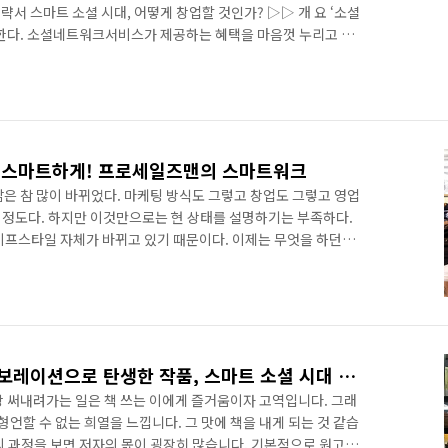
서 스마트 소셜 시대, 어떻게 창업할 것인가? ▷▷ 개 요 ‘소셜
고 한다. 소셜네트워크서비스가 제공하는 혜택을 마음껏 누리고 있
조차 모른다면 ‘소셜 푸어’라 한다는데, 당신은 어느 쪽인가? 소셜
 소셜네트워크게임 등 스마트폰과 인터넷만 사용할 줄 알면 누구
 영역을 넓혀가고 있다. 사람들은 이제 소셜 월드에서 관계를 맺고
스에서도 마찬가지다. 소셜 월드에 익숙한 젊은 창업자들은 고객
 스마트하게! 프로세일즈맨의 스마트워크
은 참 많이 바뀌었다. 마케팅 방식도 그렇고 창업도 그렇고 영업
을 정도다. 하지만 이것만으로는 현 상태를 설명하기는 부족하다.
이프스타일 자체가 바뀌고 있기 때문이다. 이제는 무엇을 하던지
에 접속해 있다. 스마트폰과 소셜미디어로 기존에 상상할 수 없
 소셜 시대라 불리만 하다. 시대가 많이 바뀌었기 때문에 영업하는
가늠교수님을 비롯해 구기모, 주인식, 엄동현, 이민우 등 스마트워
자가 뭉쳐 쓴 '프로세일즈맨의 스마트워크'는 스마트 소셜 시대에
저자와 출판사의 완벽 콜라보레이션으로 탄생한 작품, 스마트 소셜 시대 어떻게 창업할 것인가
장 써내려가는 일은 책 쓰는 이에게 즐거움이자 고역입니다. 그래
형언할 수 없는 희열을 느낍니다. 그 맛에 책을 내게 되는 것 같습
의 과정을 보면 저자의 몫이 굉장히 많습니다. 기본적으로 원고가