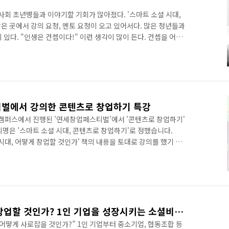
사회 초년병들과 이야기할 기회가 많아졌다. '스마트 소셜 시대,
많은 곳에서 강의 요청, 멘토 요청이 오고 있어서다. 많은 청년들과
 있다. "인생은 컨셉이다!" 이런 생각이 많이 든다. 컨셉을 어떻
, 10년이 좌우되기 때문이다. 대학생 행사에서 그룹 미션을 심사
초반 컨셉을 잘못잡는 바람에 결과물이 미션 주제와 많이 엇나가 있
 이런 그룹은 컨셉이나 방향설정을 잘못한 데에서 문제점을 찾아볼
진다거나 잘못되었다거나 하는 문제가 아니다. 이들의 능력은 출중
벌에서 강의한 콘텐츠로 창업하기 특강
원주캠퍼스에서 진행된 '연세창업페스티벌'에서 '콘텐츠로 창업하기'
명은 '스마트 소셜 시대, 콘텐츠로 창업하기'로 정했습니다.
 시대, 어떻게 창업할 것인가' 책의 내용을 토대로 강의를 했기 때
연세 MEDICI 창업•캡스톤디자인 페스티벌' 이었습니다. 이렇게
만난다는 것은 항상 좋은 느낌으로 남아 있습니다. 이번에 연세
하기' 특강을 통해 플랫폼을 통한 창업과 함께 콘텐츠로 창업할
알려주었습니다. 플랫폼으로 창업하게 되면 성공하기 까지 많은
스마트 소셜 시대, 어떻게 창업할 것인가? 1인 기업을 성장시키는 소셜비즈니스 로드맵
어떻게 사로잡을 것인가?” 1인 기업부터 중소기업, 협동조합 등