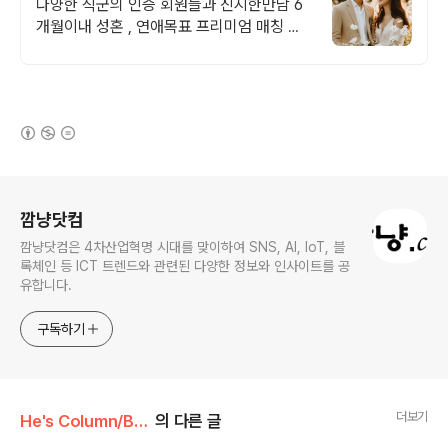
다양한 직군의 인증 회원들과 진지한만남 6
개월이내 성혼 , 연애목표 프리미엄 매칭 소
개만 하는 업체 아닙니다. 성혼 기준 운영 시
스템
(새창열림)
로그 정보
깜냥닷컴
깜냥닷컴은 4차산업혁명 시대를 맞이하여 SNS, AI, IoT, 블
록체인 등 ICT 트렌드와 관련된 다양한 정보와 인사이트를 공
유합니다.
구독하기
더보기
He's Column/Business
의 다른 글