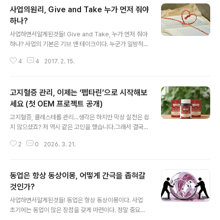
사업의원리, Give and Take 누가 먼저 줘야
하나?
글 내용
사업하면서알게된것들! Give and Take, 누가 먼저 줘야
하나? 사업의 기본은 기브 앤 테이크이다. 누군가 일방적으
로 주기만 한다면 뭔가 따로 바라는게 있을 것이다. 일방적
4
4
2017. 2. 15.
인 호의는 항상 주의를 해야 한다. 사업은 주고 받는 것이
가장 좋다. 문제는 누가 먼저 줘야 하는가 이겠다. 내가 먼
저 베풀었는데 나에게 이득이 확실하지 않으면 주저하게
고지혈증 관리, 이제는 ‘펩타린’으로 시작해보
마련이다. 그렇다고 무작정 남이 먼저 주기 만을 바라고 있
을 수도 없는 일이다. 결국 사소하나마 조금씩 먼저 베풀어
세요 (첫 OEM 프로젝트 공개)
글 내용
야 관계도 만들어지고 일도 만들어지게 된다. 그게 안되면
고지혈증, 콜레스테롤 관리…생각은 하지만 막상 실천은 쉽
사람도 떨어져 나가고 일도 떨어져 나가게 된다. 나는 줬다
지 않으셨죠? 저 역시 같은 고민을 했습니다.그래서 결국,
고 생각하지만 상대는 아니다라고 생각할 수도 있다. 이런
직접 만들었습니다.저의 첫 번째 OEM 프로젝트 – ‘펩타
사람과는 되도록 일을 함께 하지 마라. 준 것만 생각하고 받
2
0
2026. 3. 21.
린’입니다.왜 이 제품을 만들게 되었을까?저는 40대 후반
은 것은 생각하지 ..
에 고지혈증 진단을 받았습니다.의사는 약을 권했지만 벌
써부터 약을 먹기는 싫어서 우선은 식이요법과 운동을 하
동업은 항상 동상이몽, 어떻게 간극을 좁혀갈
기로 했습니다.50대 초반이 된 저는 여전히 약을 먹지 않
고 있습니다. 주변을 보면✔ 건강검진에서 콜레스테롤 수
것인가?
글 내용
치가 높게 나오고✔ 식단 관리, 운동은 쉽지 않고✔ 그렇다
사업하면서알게된것들! 동업은 항상 동상이몽이다. 사업
고 방치하기에는 불안한 분들이 정말 많습니다.그런데 문
초기에는 동업이 많은 장점을 갖게 마련이다. 정말 중요하
제는 하나입니다.“지속할 수 있는 관리 방법이 없다” 그래
다. 무엇보다 인건비에 대한 부담없이 직원보다는 상대적