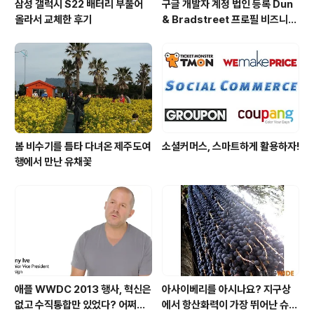
삼성 갤럭시 S22 배터리 부풀어
구글 개발자 계정 법인 등록 Dun
올라서 교체한 후기
& Bradstreet 프로필 비즈니스
정보 등록 및 수정
봄 비수기를 틈타 다녀온 제주도여
소셜커머스, 스마트하게 활용하자!
행에서 만난 유채꽃
애플 WWDC 2013 행사, 혁신은
아사이베리를 아시나요? 지구상
없고 수직통합만 있었다? 어쩌면
에서 항산화력이 가장 뛰어난 슈퍼