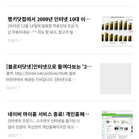
늘어나는 것 같아 기분이 좋습니다. 소셜 웹을 재
속해서 무언가를 생각해야 하고 글을 써야 하고
미있고 쉽게, 그리고 체계적으로 풀어쓴 책이니
찾아다녀야 하고 결정해야 한다. TV를 바보상자
소셜에 관심있는 분들은 꼭 챙겨보시기 바랍니
라고 놀리기도 하지만 요즘 같은 시대에 정말 좋
랭키닷컴에서 2009년 인터넷 10대 이슈를 발표하였습니다.
다. ^^ 감사합니다. 알라딘 책정보보기:
은 물건일..
2009년 12월 18일에 발표한 자료인데 조금 지
http://www.aladin.co.kr/shop/wproduct.aspx?
난 자료이네요~ ^^ 저도 함 보고, 참고가 될 것
ISBN=8950926202
같고 필요하신 분이 있을 것 같아 소개합니다. -
더보기
랭키닷컴 ‘2009년 인터넷 10대 이슈’ 발표 - 포
털, 전자상거래 주요 업체의 연이은 개편과 영역
을 확장하는 인터넷 지난 해부터 이어진 경제불
황이 인터넷에도 짙은 그림자를 드리우며 시작
[블로터닷넷]인터넷으로 들여다보는 ‘2008년 10대 뉴스’
한 2009년은 인터넷 업계 전반에 걸쳐 변화의
출처: http://bloter.net/archives/9040 블로
시발점을 만든 한 해였다. 그 어느 해보다도 오프
터닷넷에서 제공된 기사입니다. 인터넷으로 보
라인의 경제상황 및 사회적 이슈가 온라인에 실
는 10대 뉴스를 발표했네요~ 이 자료도 랭키닷
더보기
시간으로 반영되었으며, 주요 업체들의 연이은
컴 자료를 참고한 것 같습니다. 깜냥닷컴과 블로
개편 및 사업 확장이 업계 전반으로 영향을 확장
그와이드(www.blogwide.kr)도 10대뉴스를
하는 모습을 보였다. 웹사이트 분석평가 전문 랭
선정하여 발표해볼까요? *^^* 왠지 재미있을 것
키닷컴에서 “2009년 인터넷 10대 이슈”를 선정
같습니다. 그런데 올해가 가기 전에 할 수 있을런
하여 올 한해 인터넷 업계에 어떤 일들이 있..
네이버 마이홈 서비스 종료! 개인홈페이지 서비스도 역사의 뒤안길로...
지... 쩝... 어느새 세밑이다. 이맘때면 빠지지 않
인터넷의 초창기... 소수만이 인터넷을 즐기던 시
고 등장하는 뉴스가 ‘올해의 이슈’다. 한 해를 되
절이 있었다. 자신만의 개인홈페이지만 갖고 있
돌아보고 반성하며, 다가올 시간을 다잡아보자
어도 컴퓨터 고수로 통하던 시절이었다. 한미르,
는 뜻에서다. 주요 포털사이트들도 이 메뉴에 빠
더보기