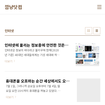
본문 바로가기
깜냥닷컴
인터넷
인터넷에 올리는 정보중에 안전한 것은 단 하나도 없다
인터넷은 정보의 바다라고 불리우며 현재(2020
년 기준) 40대인 세대들에게는 기성 세대와 차별
화 시켜주는 존재로 엄청난 기회를 안겨주었다.
더보기
홈페이지 구축부터 닷컴 사업까지 인터넷의 수
혜를 가장 많이 받은 세대라고도 할 수 있다. 그
런데 최근에는 인터넷에 대한 회의가 밀려오고
있다. 정말이지 인터넷에 올리는 정보중에 안전
휴대폰을 오프하는 순간 세상에서도 오프!
한 것은 단 하나도 없다. 특히, 페이스북 등의 소
7월 1일, 그러니까 금요일 오후부터 7월 4일, 월
셜미디어는 악용할려고 마음만 먹으면 사람 하
요일 오전 10시까지 휴대폰을 꺼놓고 있었다. 휴
나쯤 매장시키는 건 일도 아니다. 별 생각없이 올
대폰 배터리가 다 되었는데 충전기를 회사에 두
리는 가족 사진부터 연락처 정보 등등.. 이렇게
더보기
고 왔기 때문이다. 마침 금요일 오후에 부모님이
별 생각없이 올린 정보가 언젠가 나에게 부메랑
계시는 전주로 출발했다. 설날이후 집에 한번도