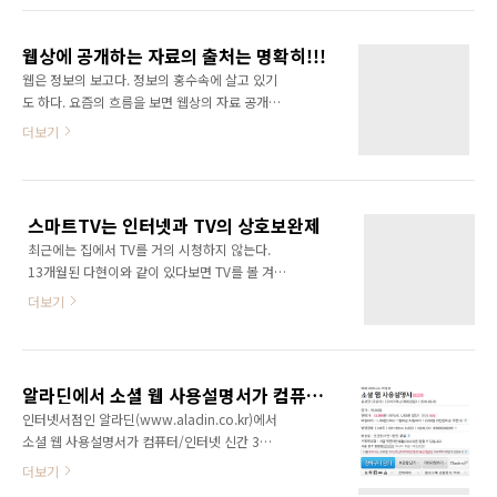
이 되어 돌아올 수도 있다는 사실을 분명히 인지
찾아 뵙지 못해서 죄송스런 마음에 다녀왔습니
해야 한다. 최근의 텔레그램 N번방 사건또한 바
다. 타이밍도 절묘하게 3일간 휴대폰이 오프될
로 이러한 인식의 부재때문에 발생했다. N번방
웹상에 공개하는 자료의 출처는 명확히!!!
수밖에 없는 상황이 펼쳐진 것이다. 그런데 휴대
이 더욱 악랄한 것..
웹은 정보의 보고다. 정보의 홍수속에 살고 있기
폰을 꺼놓고 있으니 정말 나 자신이 세상에서 사
도 하다. 요즘의 흐름을 보면 웹상의 자료 공개가
라진 느낌이 들었다. 물론 주말에 전화가 많이 오
매우 보편화되어 있는 것 같다. 참으로 큰 변화
더보기
지는 않지만 휴대폰이 꺼져 있다는 사실만으로
다. 콘텐츠를 자신만 갖고 활용하는 것이 아니라
도 그런 느낌이 들었다는 사실이 중요했다... 휴
남을 위해 공개한다는 것은 말처럼 쉬운 일이 아
대폰 뿐만 아니라 인터넷에도 접속하지 않으니
니기 때문이다. 이렇게 공개된 자료들은 다른 사
정말로 세상과의 단절이 느껴졌다. 중요한 것은
람에 의해 재생산되기도 하고 인용되기도 하고
갑갑하다는 느낌보다 오히려 마음이 편안했다는
스마트TV는 인터넷과 TV의 상호보완제
도용당하기도 한다. 최근 나도 컨퍼런스나 세미
것이다. 나도 ..
최근에는 집에서 TV를 거의 시청하지 않는다.
나에서 발표한 강연자료를 공개하고 있는데, 몇
13개월된 다현이와 같이 있다보면 TV를 볼 겨를
가지 문제점이 있었다. 바로 강연자료에 첨부한
도 없을 뿐더러 TV를 켜놓으면 화면쪽으로 바로
자료의 출처를 명확히 하지 않은 것이다. 원작자
더보기
붙어서 TV를 볼려고 하기 때문에 되도록이면 꺼
의 정중한 요청이 있어 자료에 출처를 명기하여
놓고 산다. 주로 다현이 나이에 맞는 음악을 틀거
재배포 함으로써 일단락되기는 했지만 마음 한
나 라디오를 켜놓고 있는다. 그러다가 다현이가
곳이 무겁다. '무슨 일이야 있겠어~' 라는 생각으
자면 인터넷을 조금 하다가 자는게 나의 최근 일
로 너무 안이하게 살고 있는게 아닌가 하는 생각
알라딘에서 소셜 웹 사용설명서가 컴퓨터/인터넷 신간 3위에 올랐습니다.
상이다. 요즘 밤에 인터넷을 하면서 느끼는 건데
이 든다. 내 ..
인터넷서점인 알라딘(www.aladin.co.kr)에서
인터넷은 참으로 불편한 존재이다. 내가 가만히
소셜 웹 사용설명서가 컴퓨터/인터넷 신간 3위
있으면 아무것도 알아서 해주는게 없기 때문이
에 올랐네요.. 에구... 안볼려구 하는데 자꾸자꾸
더보기
다. TV는 틀어놓고 멍하니 화면만 보고 있으면
보게되네요~ ㅎㅎㅎ 그래도 읽는 분들이 조금씩
알아서 흘러가는데 인터넷은 통 그런게 없다. 계