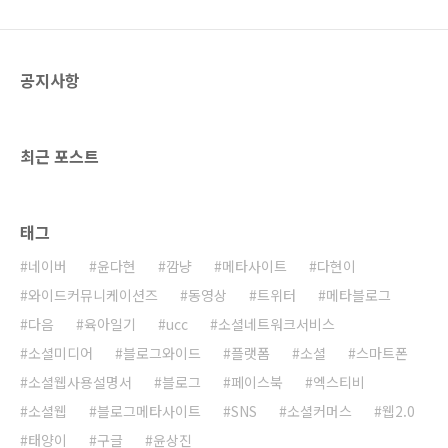
다음을 비롯한 많은 포탈들이 본연의 검색 서비
스를 등한시하고 카페 등에 올인했을 시절도 있
었던것 같습니다. 그이후 네이버의 영향의 지식
공지사항
인 서비스에 올인했었구요~ 지금은 UCC에 ..
최근 포스트
태그
네이버
윤다현
깜냥
메타사이트
다현이
와이드커뮤니케이션즈
동영상
트위터
메타블로그
다음
육아일기
ucc
소셜네트워크서비스
소셜미디어
블로그와이드
플랫폼
소셜
스마트폰
소셜웹사용설명서
블로그
페이스북
엑스티비
소셜웹
블로그메타사이트
SNS
소셜커머스
웹2.0
태양이
구글
윤상진