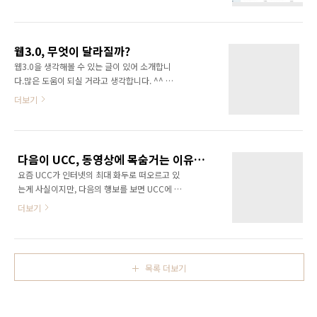
네이버, 드림위즈, 드림엑스 등등 무수히 많은 포
지지 않고 동참한다. 벌써 다음, 구글, 야후코리
탈사이트에서 개인홈페이지 계정을 제공했었다.
아, 파란 등이 ‘올해 최고 검색어’나 ‘10대 뉴
필자도 드림엑스에서 개인 홈페이지를 직접 디
스’란 이름으로 비슷한 주제들을 발표했다. 오늘
자인하여 개설했었다. 그때 당시 문자메세지 서
은 웹사이트 분석·..
웹3.0, 무엇이 달라질까?
비스를 제공하여 하루 방문자가 10,000명을 넘
웹3.0을 생각해볼 수 있는 글이 있어 소개합니
은 날도 있었다. 야후에서 문자메세지를 검색하
다.많은 도움이 되실 거라고 생각합니다. ^^ 컴
면 필자의 홈페이지가 최상단에 랭크되었었다.
퓨터라는 전자제품이 보급된 이후 가장 큰 혁신
더보기
꿈같은 시절이었다. 그런데 이제 이런 개인 홈페
이라고 불리우는 인터넷. 인터넷을 일컫는 또 하
이지 서비스가 사라지고 있다. 네이버는 5월19
나의 단어인 웹(Web)에 최근 몇년간 따라다니
일을 끝으로 개인 홈페이지 서비스 '마이홈'을 접
던 숫자가 있었다. 바로 2.0. 기존의 인터넷 사용
었다. 한때 200만개가 넘던 마이홈은 2008년 5
목적과 쓰임새가 변화함에 따라 새로운 세대라
월 현재 20만개로 10분의 1 규모로 오그라들었
다음이 UCC, 동영상에 목숨거는 이유는 네이버와의 차별화 때문???
는 뜻으로 붙여진 이름인 "웹2.0"은 수많은 IT전
다. 지난 ..
요즘 UCC가 인터넷의 최대 화두로 떠오르고 있
문가들과 사용자들의 논쟁의 도마위에서 다져지
는게 사실이지만, 다음의 행보를 보면 UCC에 올
며(?) 현재는 그 개념이 확고하게 자리잡았다고
인하는 양상을 보이고 있습니다. "우리들의
할 수 있다. 아직도 1.0, 2.0, 3.0 따위의 숫자를
더보기
UCC 세상, 다음" 이라고 하는 타이틀 처럼 UCC
붙이는 일이 뜬구름 잡는식의 의미 없는 탁상공
를 전면에 내세우고 있습니다. 이런 이야기를 하
론일뿐이라고 부정적인 시각으로 보는 사람들도
는건 과한 감이 없진 않지만, 흡사 일반 중소규모
많지만, 트랜드와 개념을이해하고 설명하는데
의 동영상 사이트처럼 느껴집니다. 흡사 제가 운
더 좋은 대안을 제시하는 사람들 또한 없기에
목록 더보기
영하고 있는 엑스티비(www.extv.co.kr)의 슬로
가..
건이 "익스트림 멀티미디어 세상!" 인 것 처럼~
*^^* 다음 본연의 메일, 카페, 검색포탈 등의 이
미지를 지울려는 것처럼 보이기도 합니다. 사실