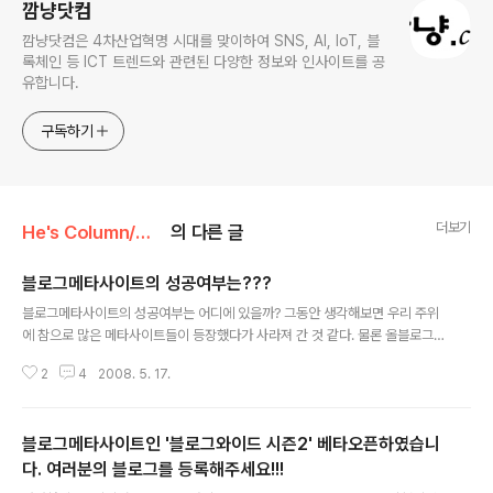
깜냥닷컴
깜냥닷컴은 4차산업혁명 시대를 맞이하여 SNS, AI, IoT, 블
록체인 등 ICT 트렌드와 관련된 다양한 정보와 인사이트를 공
유합니다.
구독하기
더보기
He's Column/Web2.0
의 다른 글
블로그메타사이트의 성공여부는???
글 내용
블로그메타사이트의 성공여부는 어디에 있을까? 그동안 생각해보면 우리 주위
에 참으로 많은 메타사이트들이 등장했다가 사라져 간 것 같다. 물론 올블로그
나 블로그코리아처럼 열심히 운영되고 있는 곳도 있지만... 그렇다면 블로그메
2
4
2008. 5. 17.
타사이트의 경우 어떤 요소가 성공여부를 결정할까? 우선은 많은 블로그가 등
록되어 검색하고 이슈를 금방알 수 있는 시스템이 갖추어져야 할 것이다. 어차
피 블로그메타사이트에 방문하는 이유는 블로깅을 하기 위함이 아닌가? 필자가
블로그메타사이트인 '블로그와이드 시즌2' 베타오픈하였습니
운영하는 블로그메타사이트인 블로그와이드(www.blogwide.kr)의 경우 아
직은 블로그도 별로 없고 따라서 글도 별로 없을 것이다. 그렇기 때문에 블로그
다. 여러분의 블로그를 등록해주세요!!!
글 내용
와이드에서 하루 종일 있을 수는 없는 일! 이게 아직까지는 힘든 부분이다. 그 다