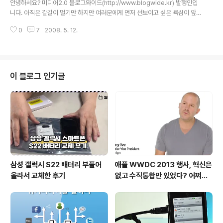
안녕하세요? 미디어2.0 블로그와이드(http://www.blogwide.kr) 발행인입
음으로 중요한 요소는 아무래도 ..
니다. 아직은 갈길이 멀기만 하지만 여러분에게 먼저 선보이고 싶은 욕심이 앞
서네요. '블로그와이드 Season2' 베타오픈합니다!!! 기존의 블로그와이드 서
0
7
2008. 5. 12.
비스에서 많이 향상되었습니다. 회원가입을 먼저 하시고 RSS를 등록해 주시기
바랍니다. 기존의 '블로그와이드 시즌1(http://www.blogwide.kr/season
1/)'에 블로그를 등록해주신 모든 블로거 여러분에게 진심으로 감사드립니다.
하지만 블로그 솔루션이 바뀌면서 데이터가 승계되지 못했습니다. 죄송하지만
다시 회원가입해주시고 블로그를 등록해주시기 바랍니다. 열성적인 운영으로
이 블로그 인기글
여러분의 은혜에 보답하도록 하겠습니다. ^^ 블로거 여러분이 많이 동참해주시
면 ..
삼성 갤럭시 S22 배터리 부풀어
애플 WWDC 2013 행사, 혁신은
올라서 교체한 후기
없고 수직통합만 있었다? 어쩌면
당연한 일..