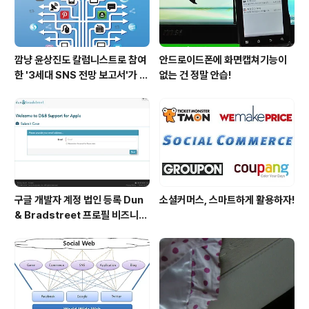
깜냥 윤상진도 칼럼니스트로 참여
안드로이드폰에 화면캡쳐기능이
한 '3세대 SNS 전망 보고서'가 발
없는 건 정말 안습!
간되었습니다.
구글 개발자 계정 법인 등록 Dun
소셜커머스, 스마트하게 활용하자!
& Bradstreet 프로필 비즈니스
정보 등록 및 수정