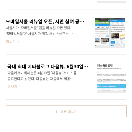
찾을 수 없었다. 유튜브 K팝스타
(http://www.youtube.com/user/KPOPSTAR)
계정에 들어가 보면 분명 업로드 리스트에는 뜬
다. 하지만 정작 동영상을 보기 위해 클릭하면
모바일서울 리뉴얼 오픈, 시민 참여 공간 ‘어울리게’ 신설
“동영상을 올린 사용자가 동영상을 해당 국가에
서울시가 ‘모바일서울’ 앱을 리뉴얼 오픈 했다.
서 볼 수 있도록 설정하지 않았습니다.” 라는 문
‘모바일서울’은 서울시가 직접 서비스해주는 모
구와 함께 동영상 재생이 차단된다. 보도에 따르
바일 앱으로써 서울 생활에 꼭 필요한 깨알 같은
더보기
면 SBS와 MBC는 유튜브에 방송 프로그램을 제
정보들을 제공해 준다. 물론 스마트폰 전용 애플
공하지 않기로 했다고 한다. 대신 네이버와 다음
리케이션을 설치하지 않아도 스마트폰에서 서울
카카오에 콘텐츠 공급을 확대하기로 했다는 것
시청 홈페이지에 접속해 보면 모바일 웹 페이지
이다. 방송 영상 클립을 더 이상 유튜브에서 볼
가 보여 진다. 모바일 웹이나 앱이나 디자인부터
수 없게 되면서 국내 동영상 서비스 시장점유율
국내 최대 메타블로그 다음뷰, 6월30일 서비스 종료 발표!
기능까지 거의 유사하지만 모바일 앱에서만 이
에도 판도..
다음커뮤니케이션은 4월30일 ‘다음뷰’ 서비스를
용할 수 있는 몇몇 주요기능들이 있다. 이렇게 모
종료한다고 밝혔다. 다음뷰는 다음에서 제공하
바일 웹을 스마트폰 전용 애플리케이션으로 만
는 국내 최대의 메타블로그 서비스로써 2005년
든 앱을 하이브리드앱이라고 한다. 모바일 앱은
더보기
‘블로거뉴스’라는 이름으로 시작되어 2009년 다
스마트폰에 설치되어 있는 애플리케이션이기 때
음뷰로 이름이 바꾸어 서비스되어 오고 있었다.
문에 구동하기가 편리하다. 그렇기 때문에 필요
다음뷰 공식 블로그를 통해 'view 종료 이후에도
할 때마다 바로 바로 접속해서 정보를 확인할 수
티스토리-Daum블로그를 통해 Daum 첫화면,
있다는 장점이 있다. 위와 같이 서울시청의 모바
목록 더보기
검색 등에서 소중한 글을 나눌 수 있으며, view
일 웹과 모바일 앱인 ‘모..
추천 버튼 대신 새로운 추천 버튼을 사용할 수 있
습니다. 앞으로 Daum은 티스토리와 Daum블
로그에 더욱 집중하여 그동안 view가 제공하였