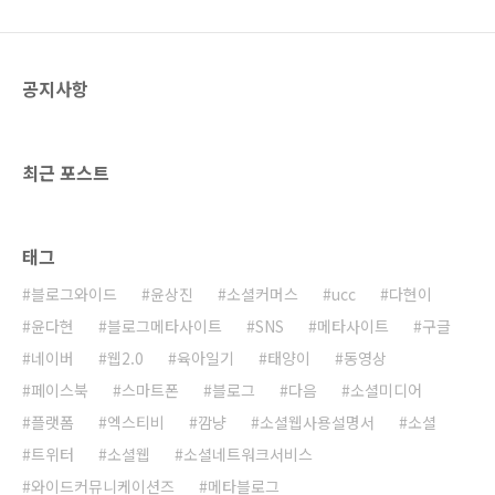
던 것보다 더 큰 가치를 전달해 드릴 수 있도록
최선을 다할 것'이라고 밝혔다. (다음뷰 공식 발
표: http://daumview.tistory.com/266) 그동
공지사항
안 다음뷰에 전달된 ..
최근 포스트
태그
블로그와이드
윤상진
소셜커머스
ucc
다현이
윤다현
블로그메타사이트
SNS
메타사이트
구글
네이버
웹2.0
육아일기
태양이
동영상
페이스북
스마트폰
블로그
다음
소셜미디어
플랫폼
엑스티비
깜냥
소셜웹사용설명서
소셜
트위터
소셜웹
소셜네트워크서비스
와이드커뮤니케이션즈
메타블로그