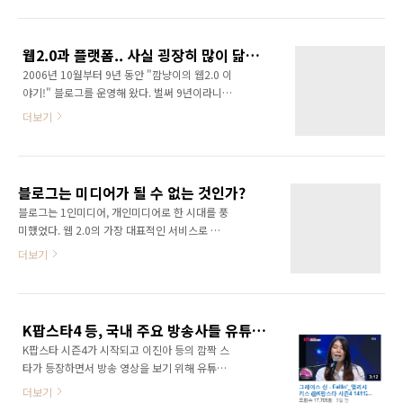
이 크게 늘어난다. 보다 많은 팬들, 그리고 보다
있는 마케터라는 점에서 다른 블로그 마케팅 책
많은 친구들에게 콘텐츠가 보여지게 되는 것이
과는 다른 차별점을 가진다. 그냥 블로거의 시각
다. 블로그또한 마찬가지다. 블로그 포스트에 동
이 아니라 마케터의 시각에서 책이 써졌으며, 다
웹2.0과 플랫폼.. 사실 굉장히 많이 닮아 있다!
영상이 삽입되어 있느냐, 없느냐에 따라 노출 순
양한 사례들과 ..
2006년 10월부터 9년 동안 "깜냥이의 웹2.0 이
위에 영향을 미치게 된다. 동영상은 콘텐츠의 최
야기!" 블로그를 운영해 왔다. 벌써 9년이라니..
고봉이라 할 수 있다. 기획 단계에서부터 엄청난
장난하나? ㅋ 사실 웹2.0이 한창 뜨다가 지금은
아이디어 고민이 필요하고 제작 단계에서도 많
더보기
거론 조차 되지 않는 키워드가 되었다. 한 때는
은 시간과 비용이 소요된다. 그래서 세계 최대의
웹2.0이 세상을 바꿀 것 처럼 떠들더니 말이다.
동영상 공유 사이트인 유튜브가 무서운 경쟁력
그런데 지금 생각해 보면 결국 웹2.0은 플랫폼이
을 갖게 된 것이다. 하지만 잘 만든 동영상은 엄
아니었을까 하는 생각이 든다. 참여, 공유, 개방
청난 파급효과를 불러올 수 있다. 유용하고 재미
블로그는 미디어가 될 수 없는 것인가?
의 웹2.0 정신이 결국은 오늘날 이야기하는 플랫
있는 동영상은 순식간에..
블로그는 1인미디어, 개인미디어로 한 시대를 풍
폼의 개념과 많이 닮아 있다. 웹2.0 = 플랫폼 아
미했었다. 웹 2.0의 가장 대표적인 서비스로 말
니.. 같다는 의미는 아니고 웹2.0을 더 넓게 생각
이다. 지금도 열성적으로 글을 쓰고 있는 수많은
더보기
하면 플랫폼의 개념에 포함되지 않을까 하는 생
블로거들이 있다. 그런데 요즘은 이런 생각이 든
각이다. 사실 블로그 이름으로 웹2.0을 버릴까
다. 과연 블로그는 이대로 블로그로 남게 되는 것
고민중이다. 웹2.0이 잊혀진 단어가 된 지금 언
인가? 하는 생각.. 보다 큰 존재로는 성장할 수 없
제까지 웹2.0을 달고 있을 수는 없을 것이다. 그
었던 것일까? 블로그의 주옥같은 글들이 블로그
래서 생각한 이름..
K팝스타4 등, 국내 주요 방송사들 유튜브에 방송 프로그램 제공하지 않는다!
라는 틀 안에만 갖혀 있다는 것이 마음 아프다.
K팝스타 시즌4가 시작되고 이진아 등의 깜짝 스
블로그는 이대로 안주하면서 블로그로 살아 남
타가 등장하면서 방송 영상을 보기 위해 유튜브
아야 하는가? 스스로에게 반문해 볼 일이다.
를 찾았다. 하짐나 유튜브에서 K팝스타 동영상을
더보기