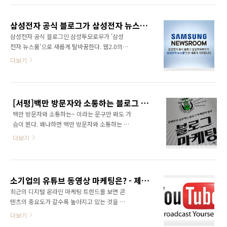
이스북은 소셜네트워크서비스다. 하지만 최근에
깃팅이 가능한 페이스북 광고를 통해 대박을 낸
는 너무 콘텐츠 위주로 흘러가고 있는 게 아닌가
사례들이 회자되면서 페이스북 광고에 대한 관
심히 염려되는 상황이다. 동영상이 굉장히 좋은
삼성전자 공식 블로그가 삼성전자 뉴스룸으로?
심이 뜨겁다. 네이버 마케팅 또한 키워드 검색 등
콘텐츠이지만 난 그냥 친구들의 ..
삼성전자 공식 블로그인 삼성투모로우가 '삼성
의 전통적인 마케팅 방식이 여전히 높은 효율을
전자 뉴스룸'으로 새롭게 탈바꿈한다. 웹2.0의
내고 있으며, 블로그 등을 활용한 바이럴 마케팅
대표적인 서비스인 블로그가 뉴스룸으로 재탄생
더보기
또한 각광을 받아왔다. 최근 대대적인 검색 서비
한 것일까? 이제는 기업들이 블로그를 비롯한 소
스 개편을 진행하면서 진정성있는 검색 콘텐츠
셜미디어가 아닌 아에 미디어가 되고 싶어하는
가 노출될 수 있도록 신경쓰고 있다. 이처럼 페이
것으로 보인다. 사실 기업들이 소셜미디어에 관
스북, 인스타그램, 네이버 등은 온라인 마케팅에
심을 갖었던 이유는 자신만의 미디어를 보유하
서 빠질 수 없는 매체가 되었다. 이들을 활용한
[서평]백만 방문자와 소통하는 블로그 마케팅
고 싶었던 이유가 상당히 크다. Own Media로
마케팅을 한마디로 ..
백만 방문자와 소통하는~ 이라는 문구만 봐도 가
가장 각광받은 것이 바로 소셜미디어다. 그런데
슴이 뛴다. 왜냐하면 백만 방문자와 소통하는 시
이제 한발 더 나아가 삼성전자가 자체 미디어를
리즈를 탄생시킨 책이 바로 "100만 방문자와 소
하고자 시도하기 시작했다.(물론 삼성전자에게
더보기
통하는 파워블로그 만들기" 책이기 때문이며, 내
는 중앙일보 같은 미디어가 있기는 하지만..) 물
가 그 책의 공저자 5인중 하나이기 때문이다. 이
론 뉴스룸이라는 의미가 미디어, 즉 언론사를 의
번에 신간 '백만 방문자와 소통하는 블로그 마케
미하지는 않는다고 생각한다. 이름만 블로그에
팅' 책이 나왔다. 사실 블로그 마케팅 책은 너무
서 뉴스룸으로 바뀌었지 형식은 블로그 기반의
소기업의 유튜브 동영상 마케팅은? - 제15회 토크세미나
나 많이 나온 상태이다. 하지만 이 책이 끌리는
정보 제공 웹사이트라고 보면 ..
최근의 디지털 온라인 마케팅 트렌드를 보면 콘
건 바로 부제로 나와 있는 "콘텐츠로 승부하는
텐츠의 중요도가 갈수록 높아지고 있는 것을 확
블로그 마케팅의 정석" 때문이다. 무엇보다 이
인할 수 있다. 페이스북은 동영상 콘텐츠를 높게
더보기
책의 저자인 조재형님은 유명한 블로거이기도
평가하여 동영상을 올리게 되면 유기적 도달율
하지만 대기업들의 소셜마케팅을 직접 실행하고