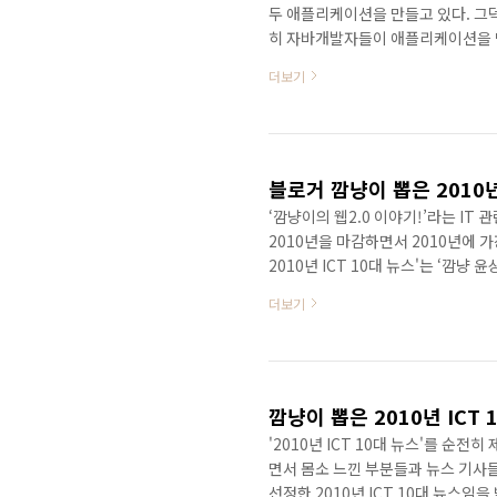
두 애플리케이션을 만들고 있다. 그
히 자바개발자들이 애플리케이션을 
지 못해 아우성이다. 그런데 꼭 이래
더보기
보고자 앱을 만드는 것이 아니라 그
사에서 만드니 우리도 앱을 만들어 
제대로라도 만들기 바란다. 정말 한
디딤돌에서 내놓은 앱인 위픽보카를 
블로거 깜냥이 뽑은 2010년
‘깜냥이의 웹2.0 이야기!’라는 IT
2010년을 마감하면서 2010년에 가
2010년 ICT 10대 뉴스'는 ‘깜
들을 반영하여 선정했다는 점을 밝혀두
더보기
되고, 2010년 갤럭시S가 큰 인기
부 IT업계 종사자들만 쓰는 전문가 
서 관련 산업도 폭발적으로 성장하고 
깜냥이 뽑은 2010년 ICT 
'2010년 ICT 10대 뉴스'를 순
면서 몸소 느낀 부분들과 뉴스 기사
선정한 2010년 ICT 10대 뉴스임을