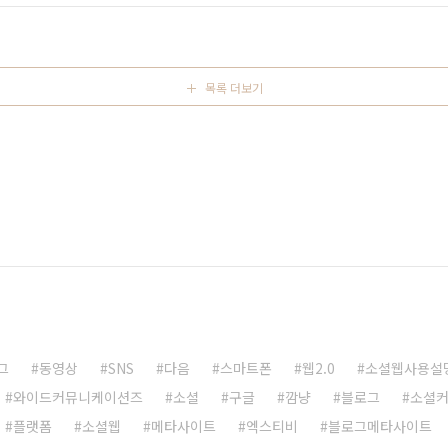
을 거 같다. 화면을 캡쳐하는 애플리케이션이 없을까? 안드로이드
목록 더보기
그
동영상
SNS
다음
스마트폰
웹2.0
소셜웹사용설
와이드커뮤니케이션즈
소셜
구글
깜냥
블로그
소셜
플랫폼
소셜웹
메타사이트
엑스티비
블로그메타사이트