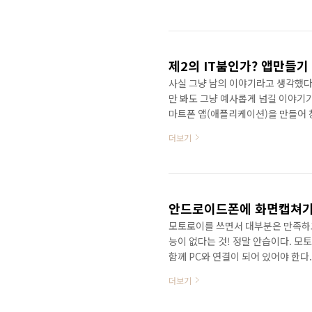
이용하면 간단히 해결되지만 페이스북
보내기 위한 방법은 몇가지가 있다.
법이 있다. 하지만 트위터의 잡다한
다. 블로그 글만 일일이 선별하여 페이
제2의 IT붐인가? 앱만들기 
사실 그냥 남의 이야기라고 생각했다
만 봐도 그냥 예사롭게 넘길 이야기가
마트폰 앱(애플리케이션)을 만들어 
지원프로그램에 참여하여 회사를 차리
더보기
사 동료는 지금 책보고 공부하면서 앱
고 있다. 아울러 제2의 IT붐, 제2
순히 뉴스로 접할때는 그러려니 했는
난다. 우리가 여..
안드로이드폰에 화면캡쳐기능
모토로이를 쓰면서 대부분은 만족하고
능이 없다는 것! 정말 안습이다. 
함께 PC와 연결이 되어 있어야 한다
http://blog.naver.com/cl
더보기
로 보내는게 가능한데 안드로이드폰은
많이 하고 싶은데 화면캡쳐기능이 없