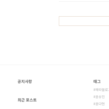
서 디카로 화면을 촬영하는 것이 나
폰에서 화면을 캡쳐하는 애..
공지사항
태그
메타블로
윤상진
최근 포스트
윤다현