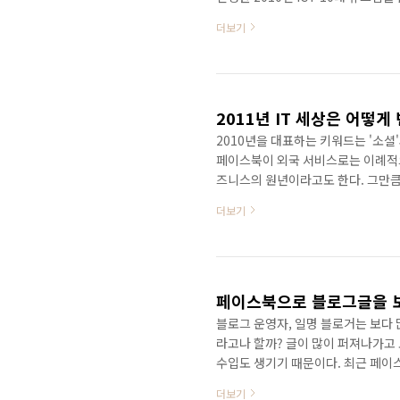
고, 2010년 갤럭시S가 큰 인기를
더보기
IT업계 종사자들만 쓰는 폰이 아닌 
업도 폭발적으로 성장하고 있다. 2
소셜미디어가 이제는 웹의 대세로 떠
다...
2011년 IT 세상은 어떻게
2010년을 대표하는 키워드는 '소셜
페이스북이 외국 서비스로는 이례적으
즈니스의 원년이라고도 한다. 그만큼
고 있다. 그렇다면 2011년 IT 세
더보기
스 모델이 나오게 될 것이다. 201
본격적으로 활용하는 단계로 발전하
형식의 소셜커머스 이외에 보다 다양
둘째, 모바일 웹이 본격적..
블로그 운영자, 일명 블로거는 보다
라고나 할까? 글이 많이 퍼져나가고
수입도 생기기 때문이다. 최근 페이
이스북과 트위터로 보내기 위한 노력
더보기