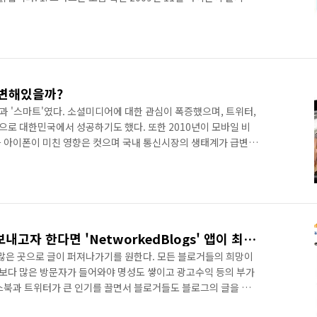
 얻으면서 스마트폰이 많은 사람들에게 확산되고 있다. 이제는 일부
대중적인 폰이 된 것이다. 스마트폰 사용자가 늘어나면서 관련 산
. 소셜미디어가 새로운 트렌드로 부상 트위터, 페이스북에서 촉발된
오르고 있다. 소셜미디어 관련하여 수많은 세미나가 개최되고 있
 변해있을까?
'과 '스마트'였다. 소셜미디어에 대한 관심이 폭증했으며, 트위터,
로 대한민국에서 성공하기도 했다. 또한 2010년이 모바일 비
 아이폰이 미친 영향은 컷으며 국내 통신시장의 생태계가 급변하
상은 어떻게 변해 있을까? 첫째, 소셜미디어를 활용한 다양한 비즈니
0년에 '소셜미디어 배우기 열풍'이 불었다면 이제는 소셜미디어를
게 된다는 이야기다. 소셜커머스가 대표적인 사례로써 공동구매
한 형태의 소셜커머스 비즈니스 모델이 나타날 것으로 전망된다.
페이스북으로 블로그글을 보내고자 한다면 'NetworkedBlogs' 앱이 최고!
 많은 곳으로 글이 퍼져나가기를 원한다. 모든 블로거들의 희망이
 보다 많은 방문자가 들어와야 명성도 쌓이고 광고수익 등의 부가
스북과 트위터가 큰 인기를 끌면서 블로거들도 블로그의 글을 페
을 하고 있다. 트위터의 경우 티스토리에서 제공하는 플러그인을