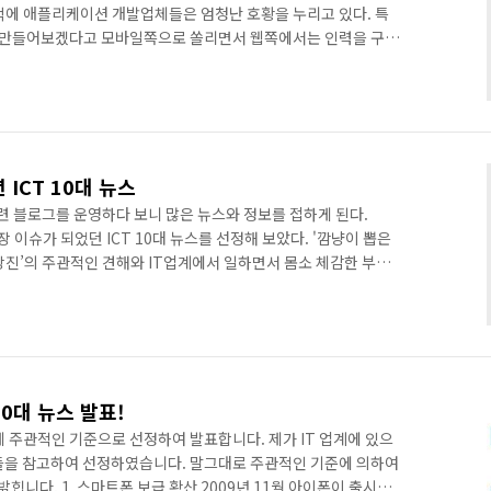
덕에 애플리케이션 개발업체들은 엄청난 호황을 누리고 있다. 특
만들어보겠다고 모바일쪽으로 쏠리면서 웹쪽에서는 인력을 구하
야만 하는가? 정말 필요해서, 정말 무언가 새로운 가치를 만들어
냥 구색갖추기 위해서 앱을 만든다면 문제가 있는 것 아닌가? 경쟁
출시해야 한다는 각박관념 때문에 앱을 만들었다면 제발 부탁이니
심해서 어이가 없는 실정이다. 얼마전에 아내가 필요하다고 해서
설치..
 ICT 10대 뉴스
 관련 블로그를 운영하다 보니 많은 뉴스와 정보를 접하게 된다.
장 이슈가 되었던 ICT 10대 뉴스를 선정해 보았다. '깜냥이 뽑은
냥 윤상진’의 주관적인 견해와 IT업계에서 일하면서 몸소 체감한 부분
는 바이다. 1. 스마트폰 보급 확산 2009년 11월 아이폰이 출시
를 얻으면서 스마트폰이 많은 사람들에게 확산되고 있다. 이제는 일
폰이 아닌 대중적인 폰이 된 것이다. 스마트폰 사용자가 늘어나면
있다. 2. 소셜미디어가 새로운 트렌드로 부상 트위터, 페이..
10대 뉴스 발표!
전히 제 주관적인 기준으로 선정하여 발표합니다. 제가 IT 업계에 있으
들을 참고하여 선정하였습니다. 말그대로 주관적인 기준에 의하여
 밝힙니다. 1. 스마트폰 보급 확산 2009년 11월 아이폰이 출시되