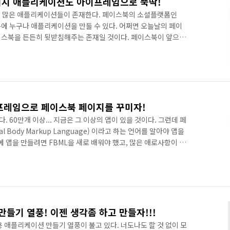
페이지 애플리케이션도 아이프레임으로 뚝딱!
히 많은 애플리케이션들이 존재한다. 페이스북의 소셜플랫폼인
때문에 누구나 애플리케이션을 만들 수 있다. 어쩌면 오늘날의 페이
이스북을 든든히 뒷받침해주는 존재일 것이다. 페이스북이 앞으로
그 근거로 수많은 애플리케이션을 거론하고 있는 걸 보면 틀린 말
는 FBML(FaceBook Markup Language) 이라고 하는
 만들 수 있고, 페이스북 페이지를 멋지게 꾸밀 수 있다. 그렇기
지를 운영하려면 FBML을 새로 배워야 했고, 많은 애로사항이
이프레임으로 페이스북 페이지를 꾸미자!
 60만개 이상... 지금은 그 이상의 앱이 있을 것이다. 그런데 페
l Body Markup Language) 이라고 하는 언어를 알아야 앱을
에 앱을 만들려면 FBML을 새로 배워야 했고, 많은 애로사항이 있
 페이스북 앱을 만들 수 있다. 페이스북에서 자바스크립트와
 그렇기 때문에 아이프레임을 이용해 앱을 만들 수 있게 된 것이
지 않는다고 공식적으로 이야기했으니 FBML의 시대는 끝난 것이
어떻게 만들 수 있을까? 아이프레임을 이용해 모든 이미지와 웹페
들기 열풍! 이젠 생각좀 하고 만들자!!!
 애플리케이션 만들기 열풍이 불고 있다. 너도나도 할 것 없이 모