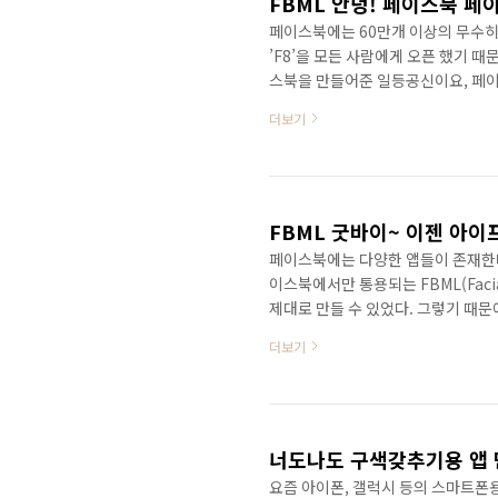
FBML 안녕! 페이스북 
페이스북에는 60만개 이상의 무수
’F8’을 모든 사람에게 오픈 했기 
스북을 만들어준 일등공신이요, 페
최소 10년은 간다고 이야기하면서 
더보기
도 아니다. 그런데 페이스북에서만 통용되
언어를 알아야 애플리케이션을 제대로
때문에 애플리케이션을 만들거나 페이
있었다. 개발자를 보유..
FBML 굿바이~ 이젠 아
페이스북에는 다양한 앱들이 존재한다.
이스북에서만 통용되는 FBML(Facia
제대로 만들 수 있었다. 그렇기 때문
었다. 하지만 이제 FBML을 몰라도
더보기
HTML을 허용하도록 했기 때문이다.
다. 이제 앞으로는 FBML을 권장하
라 봐도 무방하다. 그럼 이제 앱을 
이..
너도나도 구색갖추기용 앱 만
요즘 아이폰, 갤럭시 등의 스마트폰용