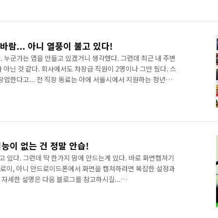
에 보내는 건 생각을 좀 해봐야 한다. 페이스북에 블로그글을
 우선 트위터로 보내고, 트위터 글을 곧바로 페이스북에 보내는 방
 글들까지 죄다 페이스북으로 보내지게 되기 때문에 문제점이 많
스..
바람... 아니 열풍이 불고 있다!
. 누군가는 앱을 만들고 있겠거니 생각했다. 그런데 최근 내 주변
 아닌 것 같다. 회사에서도 차장급 직원이 2명이나 그만 뒀다. 스
창업한다고... 전 직장 동료는 아에 서울시에서 지원하는 청년창업
고 앱을 만들고 있다. 그리고 오랜만에 메신저로 연락한 전 회
을 만들고 있다고 한다. 그렇다. 전국은 지금 앱만들기 열풍이 불
의 창업붐이 불고 있다. 역시 스마트폰이 있기에 가능한 일들이다. 단
데 주변에서 이렇게 앱을 만들고 있는 것을 보니 그 열풍이 실감
이 없는 건 정말 안습!
 있다. 그런데 딱 한가지 맘에 안드는게 있다. 바로 화면캡쳐기
모토로이, 아니 안드로이드폰에서 화면을 캡쳐하려면 복잡한 설정과
. 자세한 설명은 다음 블로그를 참고하시길...
ie701/110082626502 아이폰의 경우는 바로 화면 캡쳐해서 이메일
 그게 안된다니... 사실 모토로이, 안드로이드폰에 대해 소개를
어서 못하고 있는 실정이다. 이렇게 할거면 디카를 갖고 다니면