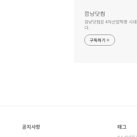
깜냥닷컴
깜냥닷컴은 4차산업혁명 시대를 
다.
구독하기
공지사항
태그
소셜네트