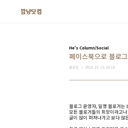
본문 바로가기
깜냥닷컴
He's Column/Social
페이스북으로 블로그글을
윤상진
2010. 10. 13. 16:18
블로그 운영자, 일명 블로거는 
모든 블로거들의 희망이라고나
글이 많이 퍼져나가고 보다 많