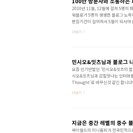
100만 방문자와 소통하는
2010년 11월, 12월에 걸쳐 5명
워블로거 5명의 생생한 블로그 노하
편집기간이 길어져서 5월이 되서야 
정이라고 하니 늦어도 5월 16일에는
더보기
기도 하네요~ 예스24의 경우 주문하
들보다 빨리 받아보셔도 좋을 듯 합
시중에 나와 있는 다른 블로그 관련 
http://www.yes..
민시오&잇츠님과 블로그 나
요즘 인기만발인 '민시오&잇츠의 발상전환
시오&잇츠님과 감칠맛나는 인터뷰를 진
Thought'로 바꾸신것 같긴 합니다
블로거 대열에 합류하신 분입니다. 
더보기
그와이드(www.blogwide.kr
한 인터뷰내용입니다. ^^ 깜냥 윤상
&잇츠님: ^^ 깜냥 윤상진: 요즘 블
지금은 중간 레벨의 중수 
싸이월드의 미니홈피가 전국민적으로