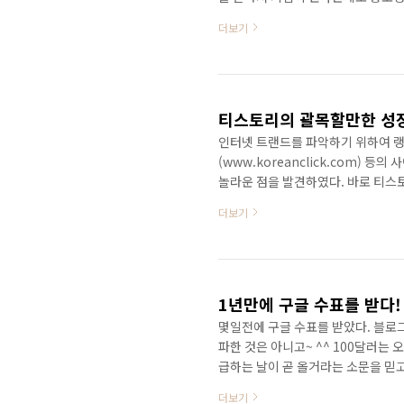
있다는 것이다. 어찌 보면 정확히 맞는
더보기
가? 뉴스후에서 방송된 것을 보면.
었으나 이명박정권때는 광우병이 인
조선일보가 블로그를 욕할 수 있단 
http://news.chosun.com/site/
티스토리의 괄목할만한 성장세
인터넷 트랜드를 파악하기 위하여 랭키
(www.koreanclick.com)
놀라운 점을 발견하였다. 바로 티스토리
리안클릭의 분석에 따르면 티스토리의
더보기
크되어있다. 티스토리 랭키 순위 티
지? 기존 블로그서비스와 차별화된 
성장세는 가히 폭발적이다. 랭키닷컴
짐작할 수 있겠는가? 티스토리가 어.
1년만에 구글 수표를 받다!
몇일전에 구글 수표를 받았다. 블로그
파한 것은 아니고~ ^^ 100달러는
급하는 날이 곧 올거라는 소문을 믿
서 받은 것이다. 블로그를 하는 목적
더보기