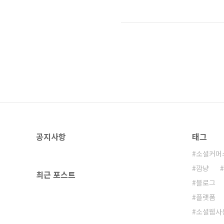
하지는 않는다. 하지만 생각지도 못
사진으로 찍어서 올리고 싶지는 않다
을 올리는 파워 블로그라는 사실... *
공지사항
태그
소셜커머
깜냥
최근 포스트
블로그
플랫폼
소셜웹사