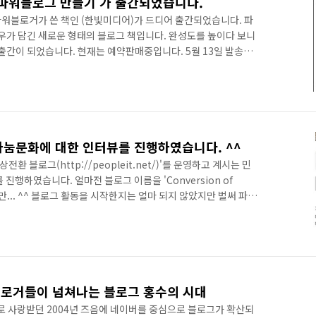
 파워블로그 만들기 가 출간되었습니다.
의 파워블로거가 쓴 책인 (한빛미디어)가 드디어 출간되었습니다. 파
우가 담긴 새로운 형태의 블로그 책입니다. 완성도를 높이다 보니
출간이 되었습니다. 현재는 예약판매중입니다. 5월 13일 발송예
 받아보실 수 있을 듯 합니다. (인터넷서점에 따라 배송이 빨리 되
면 바로 받아보실 수 있을 듯~) 예약판매중에 구매하셔서 다른 분
니다. 책의 퀄리티에 대해서는 저자인 제가 보증하겠습니다. 현재
책과의 비교 자체가 무의미한 책입니다. YES24:
눔문화에 대한 인터뷰를 진행하였습니다. ^^
 블로그(http://peopleit.net/)'를 운영하고 계시는 민
행하였습니다. 얼마전 블로그 이름을 'Conversion of
만... ^^ 블로그 활동을 시작한지는 얼마 되지 않았지만 벌써 파워
^^ 본 인터뷰는 블로그언론을 지향하는 블로그메타사이트인 블로
)의 블로거인터뷰에 소개되었습니다. 다음은 민시오&잇츠님과의 생생
진: 민시오&잇츠님! 인터뷰에 응해주셔서 감사합니다. ^^ 민시오
로그운영에다 도너츠 2.0 활동에다... 많이 바쁘시죠? 민시오&잇..
블로거들이 넘쳐나는 블로그 홍수의 시대
 사랑받던 2004년 즈음에 네이버를 중심으로 블로그가 확산되