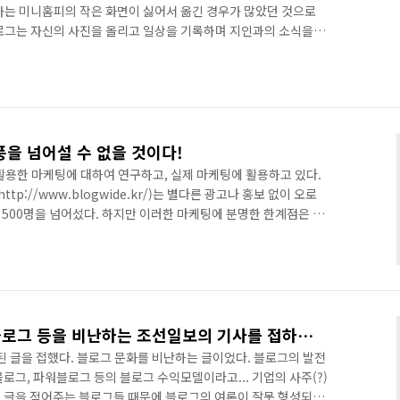
자는 미니홈피의 작은 화면이 싫어서 옮긴 경우가 많았던 것으로
로그는 자신의 사진을 올리고 일상을 기록하며 지인과의 소식을
있다. 그러던 블로그가 2006년을 기점으로 전문성을 내세운 파
 IT업계 종사자를 중심으로 발전하였는데 테터툴즈, 워드프레스
에 설치하여 운영하는 설치형 블로그가 늘어나게 되었다. 네이버
 파워블로그는 설치형블로그라는 공식이 성립했던 시절이었다고
내는 콘..
을 넘어설 수 없을 것이다!
을 활용한 마케팅에 대하여 연구하고, 실제 마케팅에 활용하고 있다.
://www.blogwide.kr/)는 별다른 광고나 홍보 없이 오로
 500명을 넘어섰다. 하지만 이러한 마케팅에 분명한 한계점은 존
결코 싸이열풍을 넘어설 수 없다는 사실이다. 너무 극단적일 수 있
이다. 주위 사람들에게 블로깅을 하는지 질문을 던져보면 된다.
설해놓고 활동은 거의 하지 않는다고 할 것이다. 그렇다면 싸이
하고 있지는 않겠지만 미니홈피의 광풍이 불때만 해도 거의 대부
웹2.0 수익모델인 프레스블로그 등을 비난하는 조선일보의 기사를 접하고...
글을 접했다. 블로그 문화를 비난하는 글이었다. 블로그의 발전
로그, 파워블로그 등의 블로그 수익모델이라고... 기업의 사주(?)
 글을 적어주는 블로그들 때문에 블로그의 여론이 잘못 형성되고