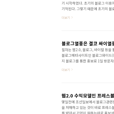
기 시작하였다. 초기의 블로그 이용
기억된다. 그렇기 때문에 초기의 블
주고받는 용도로 사용되었다고 할 수 
더보기
워블로그 중심으로 발전하였다. 특히
등의 블로그 소프트웨어를 직접 서버
블로그의 숫자가 엄청나게 많았지만
할 수 있다. 무엇보다도 이들이 생산해
블로그열풍은 결코 싸이열풍
필자는 웹2.0, 블로그, 바이럴 등
블로그메타사이트인 블로그와이드(http
지 블로그를 통한 홍보로 1일 방문자
재한다. 그것은 바로 블로그열풍이 
더보기
겠지만 생각해보면 아주 간단한 문제
아마 대부분의 사람들이 블로그만 개
월드 미니홈피는? 현재는 많이 운영
분이 미니홈피에 빠..
몇일전에 조선일보에서 블로그관련된 
을 저해하고 있는 것이 바로 프레스블
를 받아서 기업이 원하는데로 홍보성