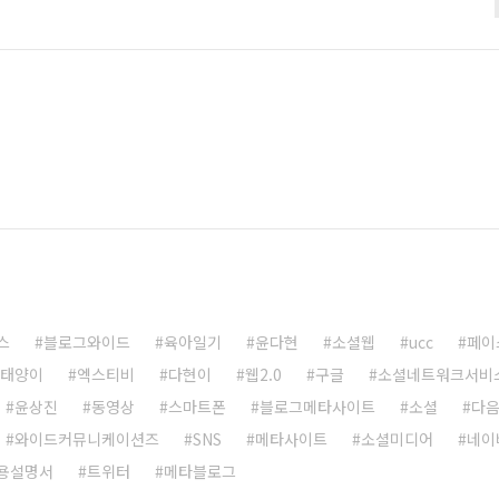
한 횡재라고나 할까? 괜찮은 느낌이다. 다른 블로거들처럼 수표를
. 그저 이것만 알아주었으면 한다. 깜냥닷컴도 애드센스로 수익
^^*
스
블로그와이드
육아일기
윤다현
소셜웹
ucc
페이
태양이
엑스티비
다현이
웹2.0
구글
소셜네트워크서비
윤상진
동영상
스마트폰
블로그메타사이트
소셜
다
와이드커뮤니케이션즈
SNS
메타사이트
소셜미디어
네이
용설명서
트위터
메타블로그