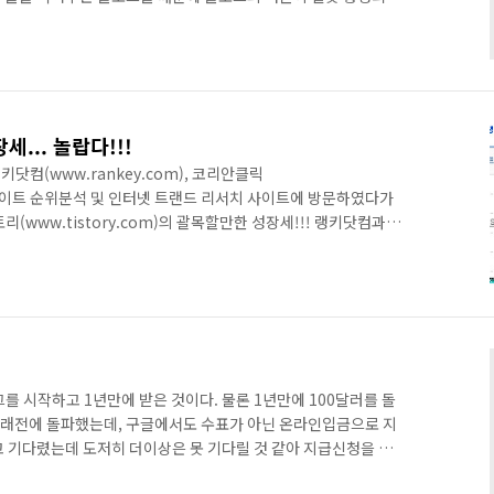
 말인것 같다. 그런데... 조선일보가 그런 말을 할 자격이 있는
.. 광우병관련하여 노무현정권때는 광우병이 안좋다는 기사 일색이
체에 무해하다는 기사뿐이라는 것이다. 이렇게 여론몰이를 하는
말인가? 해당기사:
data/html_dir..
... 놀랍다!!!
닷컴(www.rankey.com), 코리안클릭
 등의 사이트 순위분석 및 인터넷 트랜드 리서치 사이트에 방문하였다가
(www.tistory.com)의 괄목할만한 성장세!!! 랭키닷컴과 코
 순위는 랭키에서 전체 22위, 코리안클릭에서 전체 10위에 랭
스토리 코리안클릭 순위 언제 티스토리가 이렇게 성장을 한것이
서비스를 제공하고 있다는 점은 부인할 수 없겠지만 이런 놀라운
에서 디시인사이드의 순위가 26위인 점을 감안한다면 그 규모를
.
를 시작하고 1년만에 받은 것이다. 물론 1년만에 100달러를 돌
 오래전에 돌파했는데, 구글에서도 수표가 아닌 온라인입금으로 지
고 기다렸는데 도저히 더이상은 못 기다릴 것 같아 지급신청을 해
이 애드센스 수익이 아니라 블로깅 자체를 있기 때문에 크게 연연