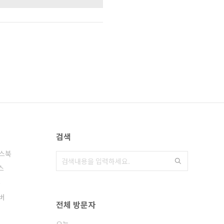
검색
스북
스
음
버
전체 방문자