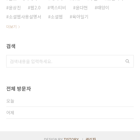
윤상진
웹2.0
엑스티비
윤다현
태양이
소셜웹사용설명서
소셜웹
육아일기
더보기
검색
전체 방문자
오늘
어제
DESIGN BY
TISTORY
관리자