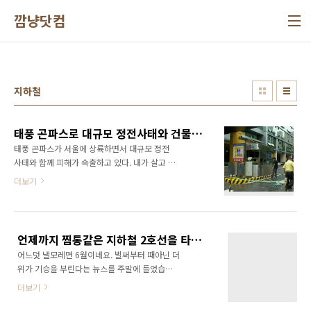
본문 바로가기
깜냥닷컴
지하철
태풍 곤파스로 대규모 정전사태와 건물 파손등 피해 속출
태풍 곤파스가 서울에 상륙하면서 대규모 정전
사태와 함께 피해가 속출하고 있다. 내가 살고 있
는 아파트도 단지 전체가 정전되어 출근에 애로
더보기
사항이 많았다. 역시 가장 큰 문제는 지하철이었
다. 1, 4호선 운행이 제대로 되지 않아 지각사태
가 속출했다. 게다가 강력한 바람으로 가로수가
뽑히기도 하고 건물들이 파손되는 등의 피해가
언제까지 찜통같은 지하철 2호선을 타야 하는걸까요?
속출하고 있다. 회사 바로 옆 건물의 경우 주차관
어느덧 낼모레면 6월이네요. 벌써부터 때아닌 더
리소가 옆으로 쓰러져 큰 피해를 입었다. 지금은
위가 기승을 부린다는 뉴스를 주말에 들었습니
복구작업을 하고 있기는 하지만 주차장을 이용
다. 그때는 별 생각이 없었는데... 출근하면서 이
하는 차량들은 큰 불편을 겪을 수 밖에 없었다.
더보기
런 생각이 나더군요~ "아! 이런 찜통같은 지하철
다행히 유리만 조금 깨진 상태여서 복구에는 큰
을 또 타야 하는구나~" 정말이지 지하철2호선