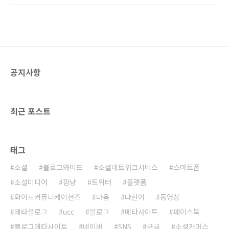
문제가 없어 보인다. 태풍이 서울을 관통하기는
문제 많습니다. 평촌에서 강남으로 출근하는데,
몇년만에 처음인 것으로 기억된다. 그러다보니
사당에서 갈아타야 합니다. 그런데 2호선~ 심심
재해에 대한 상황대처능력이 떨어졌을 수 있다.
하다 싶으면 출입문고장으로 연착에다가 환승장
태풍은 자연재해다..
에 사람으로 넘쳐납니다. 이런일을 자주 겪게 되
다보면 그러려니 하게 되긴 하지만 생각할수록
짜증납니다. 그 많은 사람들을 밀치면서 겨우 지
공지사항
하철을 타게 되어도, 이젠 찜통더위!!! 왜케 2호
선은 에어컨도 밍밍한지... ㅋㅋㅋ 4호선만해도
에어컨 바람이 추울정도로 나오는데... 2호전 전
동차를 향후에 바꿀 계획이 있다고는 하지만 현
최근 포스트
재 가장 많은..
태그
소셜
블로그와이드
소셜네트워크서비스
스마트폰
소셜미디어
깜냥
트위터
플랫폼
와이드커뮤니케이션즈
다음
다현이
동영상
메타블로그
ucc
블로그
메타사이트
페이스북
블로그메타사이트
네이버
SNS
구글
소셜커머스