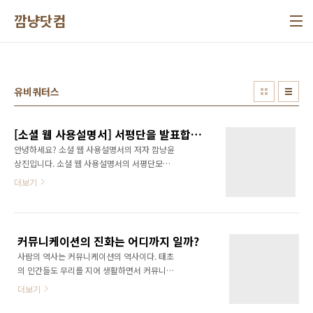
본문 바로가기
깜냥닷컴
유비쿼터스
[소셜 웹 사용설명서] 서평단을 발표합니다!
안녕하세요? 소셜 웹 사용설명서의 저자 깜냥윤
상진입니다. 소셜 웹 사용설명서의 서평단모집
(www.ggamnyang.com/808)을 조기종영하
더보기
고 서평단을 발표합니다. 서평단 모집기간을 길
게 잡다보니 이미 신청하신 분들이 너무 오래 기
다리는 것 같아 조기종영하고 책을 보내드리도
록 하겠습니다. [소셜 웹 사용설명서] 서평단 통
커뮤니케이션의 진화는 어디까지 일까?
일한국 웹스타일 이오나라 돌이아빠 태양공원
사람의 역사는 커뮤니케이션의 역사이다. 태초
elecsue 끄트머리 올라이프 렘브런트 쌍둥이 아
의 인간들도 무리를 지어 생활하면서 커뮤니케
빠 Plan2F 데시그나레 이렇게 총 12분이 선정
이션을 하였고 다른 종족과의 싸움도 커뮤니케
되셨습니다. 서평단에 선정되신 모든 분들! 축하
더보기
이션을 통하여 이루어졌다. 물론 다 같은 커뮤니
드립니다. ^^ 저도 제 책을 드릴 수 있게 되어 영
케이션은 아닐 것이다. 면대면 커뮤니케이션, 1: