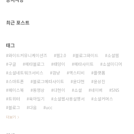
킨)집안 곳곳에 디지털 기기가 사용되면서 이를
하나로 묶을 수 있는 통신망이 등장하기 시작했
다. 가장 대표적으로 사용되고 있는 것이 블..
최근 포스트
태그
와이드커뮤니케이션즈
웹2.0
블로그와이드
소셜웹
구글
메타블로그
태양이
메타사이트
소셜미디어
소셜네트워크서비스
깜냥
엑스티비
플랫폼
스마트폰
블로그메타사이트
윤다현
윤상진
페이스북
동영상
다현이
소셜
네이버
SNS
트위터
육아일기
소셜웹사용설명서
소셜커머스
블로그
다음
ucc
더보기