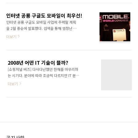
광입니다. 서평단에 선정되신 분께서는 성함, 블
다 커뮤니케이션, 다:1 커뮤니케이션 등등... 사
로그명/URL, 전화번호, 주소를 제 이메일
실 웹이 혁명적으로 다가온 것은 커뮤니케이션
(genie.yoon@gmail.com)로 보내주시기 바
인터넷 공룡 구글도 모바일이 최우선!
의 패러다임을 송두리째 바꿔 놓았다는 데에서
랍..
인터넷 공룡 구글도 모바일 사업에 주력할 계획
찾을 수 있을 것이다. 어느 매체가 실시간으로 쌍
을 2월 중순에 발표했다. 검색을 통해 엄청난 돈
방향 커뮤니케이션이 가능하겠는가? 최근 부각
을 번 구글이 다음 목표로 모바일을 지목한 것이
더보기
되고 있는 트위터와 같은 SNS, 소셜미디어도 이
다. 구글의 CEO인 에릭 슈미트는 2월 16일 스페
와 같은 부분에서 새로운 패러다임을 제시하였
인 바르셀로나에서 열린 모바일 월드 콩그레스
고 그것들이 먹히고 있는 것이다. 하지만 이와 같
(Mobile World Congress, MWC) 2010 기조
은 웹의 혁명도 이제는 아이폰과 같은 스마트폰
연설에서 “향후 구글의 사업은 모바일이 가장 우
에게 그 자리를 내줘야 할지도 모른다. 물론 아이
2008년 어떤 IT 기술이 뜰까?
선 될 것”이라고 말했다. 슈미트는 “앞으로 모바
폰이라는 것은 디바이스일 뿐..
[쇼핑저널 버즈] 다사다난했던 한해를 마무리하
일은 가장 인기가 있는 사업이 될 것”이라며“구
는 시기다. 분야에 따라 조금씩 다르지만 IT 분야
글은 현재 모든 서비스를 모바일로 준비하고 있
는 워낙 변화 속도가 빨라 미래 예측이 쉽지 않은
다”고 밝혔다. 이어 “구글의 프로그래머들은 PC
더보기
것이 사실. 하지만 시장의 흐름을 주도면밀하게
기반에서 작동하는 애플리케이션들을 모바일에
파악하고 조그만 소식에도 귀기울인다면 완벽하
서도 구현하고 싶어 한다”고... 이와함께 슈미트
지는 않지만 어느 정도 예측이 가능하다. 쇼핑저
는 3년 안에 PC 판매율보다 스마트폰 판매율이
널 버즈(www.ebuzz.co.kr)는 새해를 맞아 칼
높아질 것으로 예상했다. “현재 모바일웹은..
럼니스트, 파워블로거, 기자 등 전문가를 대상으
로 2008년 IT 분야를 이끌 기술 트렌드를 살펴
봤다. ■ 디지털 기기 무선으로 묶어주는 UWB
UWB는 HD 동영상도 실시간으로 전송할 수 있
공지사항
고 블루투스와 하위 호환도 가능하다. (사진 : 벨