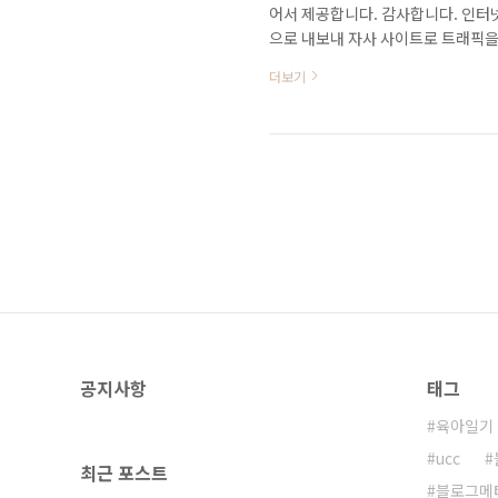
어서 제공합니다. 감사합니다. 인터
으로 내보내 자사 사이트로 트래픽을 
해서는 안된다는 목소리가 높아지고 
더보기
지난 2일 `군 복무 가산점제 부활
름이 줄줄이 검색어 상위를 오른것을
경제, 한국일보, 이렇게 몇몇 언론사
이나 내용 혹은 사진을 약간씩 ..
공지사항
태그
육아일기
ucc
최근 포스트
블로그메