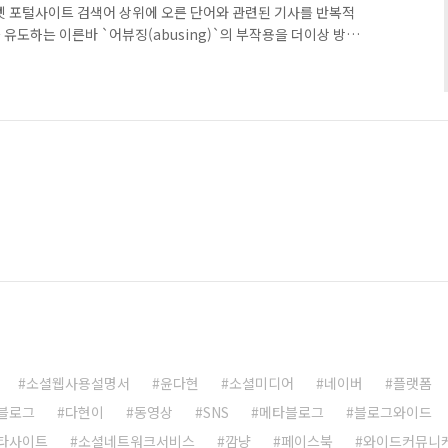
넷 포털사이트 검색어 상위에 오른 단어와 관련된 기사를 반복적
유도하는 이른바 `어뷰징(abusing)`의 부작용을 더이상 방치
있다. KBS `심야토론` 을 진행하는 시사평론가 정관용박사는
` 심야토론이 끝난뒤 `심야토론`이라는 단어와 주요 출연자들의 이
 발견했다. 그런데 데일리 서프라이즈, 조선일보, 중앙일보, 매일
의 기사가 한개도 아니고 두 개, 세 개씩이나 검색돼 나왔다. 제목
소셜웹사용설명서
윤다현
소셜미디어
네이버
플랫폼
블로그
다현이
동영상
SNS
메타블로그
블로그와이드
타사이트
소셜네트워크서비스
깜냥
페이스북
와이드커뮤니