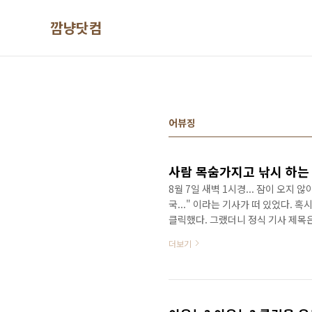
본문 바로가기
깜냥닷컴
어뷰징
8월 7일 새벽 1시경... 잠이 오지
국..." 이라는 기사가 떠 있었다.
클릭했다. 그랬더니 정식 기사 제목은
스러운 일이었다. 모두 구조되었다니 
더보기
'아, 낚었구나!' 였다. 그리고 사
고 경악하고 말았다. 실로 무서운 일
운대 파도에 휩쓸린 피서객 14명중 
이 ..