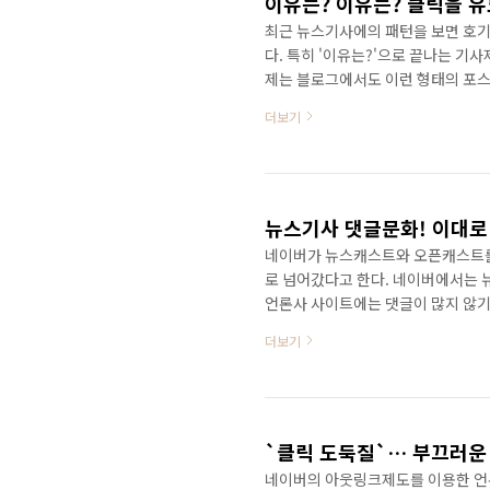
이유는? 이유는? 클릭을 유
최근 뉴스기사에의 패턴을 보면 호기
다. 특히 '이유는?'으로 끝나는 
제는 블로그에서도 이런 형태의 포스트
알 수 없으나 어뷰징에 가까운 제목달
더보기
는 제대로된 정보를 얻은 경우는 거의
분... 물론 나도 블로그 글을 쓰면
물어보기 위한 글이거나 글을 쓰는 주
연중에 방문자를..
뉴스기사 댓글문화! 이대로
네이버가 뉴스캐스트와 오픈캐스트를
로 넘어갔다고 한다. 네이버에서는 
언론사 사이트에는 댓글이 많지 않기
이다. 실제로 네이트뉴스(http://
더보기
글들이 달린 것을 확인해볼 수 있다.
고, 그래서 네이트에서 뉴스기사를 많
트의 댓글문화가... 아니 대한민국의
다르면 무조건 까대기 ..
`클릭 도둑질`… 부끄러운
네이버의 아웃링크제도를 이용한 언