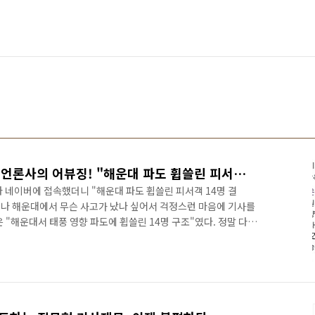
사람 목숨가지고 낚시 하는 언론사의 어뷰징! "해운대 파도 휩쓸린 피서객 14명 결국..."???
 않아 네이버에 접속했더니 "해운대 파도 휩쓸린 피서객 14명 결
 혹시나 해운대에서 무슨 사고가 났나 싶어서 걱정스런 마음에 기사를
 "해운대서 태풍 영향 파도에 휩쓸린 14명 구조"였다. 정말 다행
얼마나 다행스러운 일인가... 그런데 다음 순간 드는 생각은?
람 목숨가지고 낚시질하는 언론의 어뷰징이 도를 넘고 있음을 인지하
이다. 어찌 사람 목숨가지고 이런 낚시질을 한단 말인가? 만약 해
한명이 이 기사 제목을 본다면 심정이 어떨까? 아니 그들의 가족이