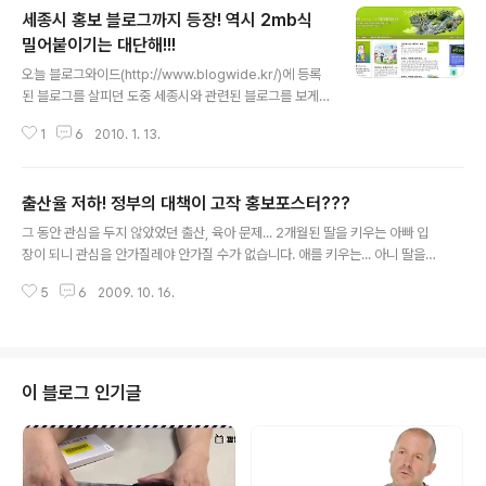
세종시 홍보 블로그까지 등장! 역시 2mb식
밀어붙이기는 대단해!!!
글 내용
오늘 블로그와이드(http://www.blogwide.kr/)에 등록
된 블로그를 살피던 도중 세종시와 관련된 블로그를 보게
되었습니다. '세종시티_세종시공식블로그'라는 것입니다.
1
6
2010. 1. 13.
http://blog.naver.com/citysejong/ 필이 팍오더군요
~ 드디어 온라인 홍보를 시작했구나~ 역시 언론을 장악하
려는 2mb가 이제는 블로그를 통해서 온라인 홍보를 실시
출산율 저하! 정부의 대책이 고작 홍보포스터???
하고 있는 것입니다. 블로그를 함 훌터봤습니다. 가장 빨리
글 내용
올라온 포스트가 2010년 1월 6일이더군요... 아주 다급하
그 동안 관심을 두지 않았었던 출산, 육아 문제... 2개월된 딸을 키우는 아빠 입
게 블로그를 만들었다는 것을 짐작할 수 있습니다. 이때부
장이 되니 관심을 안가질레야 안가질 수가 없습니다. 애를 키우는... 아니 딸을
터 아주 많은 포스트를 올리고 있네요~ 뉴스부터 해서, 정
키우는 아빠라... 최근 일련의 아동성폭력 관련 사건들도 그렇고... 이시대에 딸
운찬총리의 발표소식까지... 블로그를 통해 온라인 여론을
5
6
2009. 10. 16.
을 키우는 아빠들은 노심초사 할 수 밖에 없습니다. 그런데 요즘 또다른 이슈가
형성하고자 하는 것 같습니다. 사실 저는 세종시와 관련된
되고 있는 것이 바로 대한민국의 저출산에 대한 경고의 메시지입니다. 출산율
..
저하가 이대로 가다가는 몇십년 내에 대한민국 이라는 나라의 존립이 위험할 수
도 있다고 합니다. 이런 문제에 대한 정부의 대책이 과연 무엇일까요? 어제 뉴스
를 보다보니 아주 황당하더군요~~~ 과거의 출산억제정책부터 오늘날 출산장
이 블로그 인기글
려정책까지의 히스토리를 보여주면서 정부에서는 출산을 장려하기 위하여 '출
산장려 홍보포스터'..