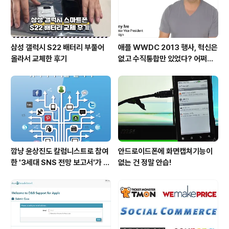
삼성 갤럭시 S22 배터리 부풀어
애플 WWDC 2013 행사, 혁신은
올라서 교체한 후기
없고 수직통합만 있었다? 어쩌면
당연한 일..
깜냥 윤상진도 칼럼니스트로 참여
안드로이드폰에 화면캡쳐기능이
한 '3세대 SNS 전망 보고서'가 발
없는 건 정말 안습!
간되었습니다.