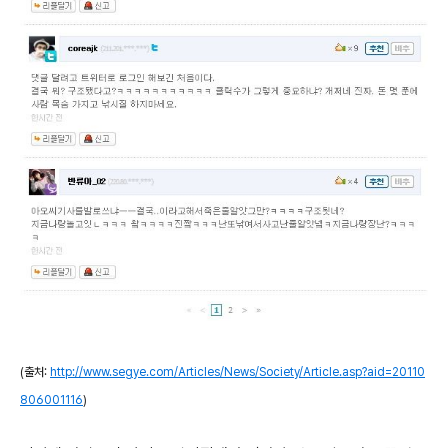
(출처:
http://www.segye.com/Articles/News/Society/Article.asp?aid=20110
806001116
)