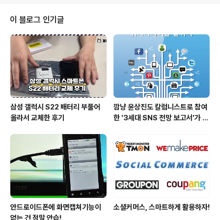
대단하다. 1등의 비결이 뭘까? 나는 단연코 김연아의 스케
이팅 능력이라 생각한다. 경기를 본 분들은 다들 느끼셨을
이 블로그 인기글
것이다. 김연아는 스케이트장 위에서 그 누구보다도 빠르
다. 빠르고 날쌔다. 그렇게 빠르기 때문에 점프도 높다. 바
로 이게 김연아를 다른 선수들과 차원이 다른 선수가 되게
만든다. 나는 피겨를 잘 모른다. 사실 나는 아사다마오가 왜
그렇게 낮은 점수..
삼성 갤럭시 S22 배터리 부풀어
깜냥 윤상진도 칼럼니스트로 참여
올라서 교체한 후기
한 '3세대 SNS 전망 보고서'가 발
간되었습니다.
안드로이드폰에 화면캡쳐기능이
소셜커머스, 스마트하게 활용하자!
없는 건 정말 안습!