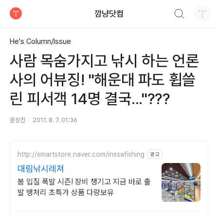
검색하기
깜냥닷컴
티스토리
He's Column/Issue
사람 목숨가지고 낚시 하는 언론
사의 어뷰징! "해운대 파도 휩쓸
린 피서객 14명 결국..."???
윤상진
2011. 8. 7. 01:36
http://smartstore.naver.com/inssafishing
광고
대림낚시레져
봄 입질 폭발 시즌! 장비 챙기고 지금 바로 출
발 땡처리 초특가 상품 다량보유