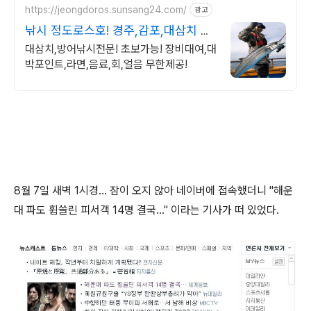
https://jeongdoros.sunsang24.com/
광고
낚시 정도로스호! 경주,감포,대삼치 방
어 넘버
대삼치,방어낚시전문! 초보가능! 장비대여,대
박포인트,라면,음료,회,얼음 무한제공!
8월 7일 새벽 1시경... 잠이 오지 않아 네이버에 접속했더니 "해운
대 파도 휩쓸린 피서객 14명 결국..." 이라는 기사가 떠 있었다.