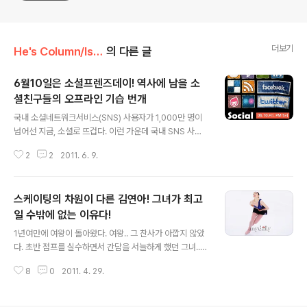
더보기
He's Column/Issue
의 다른 글
6월10일은 소셜프렌즈데이! 역사에 남을 소
셜친구들의 오프라인 기습 번개
글 내용
국내 소셜네트워크서비스(SNS) 사용자가 1,000만 명이
넘어선 지금, 소셜로 뜨겁다. 이런 가운데 국내 SNS 사용
자들의 오프라인 만남을 주도하는 ‘소셜프렌즈데이(Socia
2
2
2011. 6. 9.
l Friends Day)’가 개최될 예정이어서 눈길을 끈다. 오는
6월 10일(금) 오후 5시부터 서울 정동광장 일대에서 진행
될 이번 행사는 페이스북, 트위터, 미투데이, 요즘뿐 아니라
스케이팅의 차원이 다른 김연아! 그녀가 최고
블로그, 싸이월드, 포스퀘어, 아임인 등 국내에서 서비스되
는 모든 SNS와 사용자들을 아우른다는 점에서 의미가 크
일 수밖에 없는 이유다!
글 내용
다. 소셜프렌즈데이를 기획한 이스토리랩의 강학주 소장은
1년여만에 여왕이 돌아왔다. 여왕.. 그 찬사가 아깝지 않았
“6월 10일은 전 국민이 거리에 나와 민주주의를 외쳤던 날
다. 초반 점프를 실수하면서 간담을 서늘하게 했던 그녀...
을 소셜 친구들의 어울림 마당으로 만들어보자는 뜻에서
하지만 이내 안정을 되찾고 스케이팅을 즐기기 시작했다.
시작했다”면서 “온라인에서만 소통하지 말고 직접 얼굴을
8
0
2011. 4. 29.
나는 마지막 5조의 경기만 지켜봤는데, 한마디로 표현하자
보면서 소통하..
면 정말 격이 다르다는 것을 느꼈다. 가장 높은 점수가 달려
있는 점프를 실수했음에도 불구하고 1등을 하다니... 정말