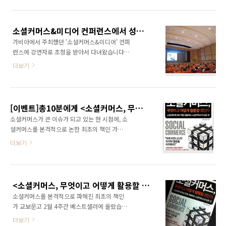
커머스를 매우 쉽고 재미있게 풀어쓴 책이다. 소
구매형 소셜커머스 업계는 계속해서 물량공세로
셜관련 지식이 풍부한 IT 전문가가 보기에는 싱
나갈 공산이 크다. 그래... 계속해서 광고에 돈을
거운 책이 될 수 있지만 '소셜'을 잘 모르는 일반
쏟아 부어야겠지... 흠... 그렇다고 이들을 나무랠
소셜커머스&미디어 컨퍼런스에서 성황리에 강연을 마치고 왔습니다.
독자나 소셜커머스 사업을 준비하고 있는 기업
수는 없다..
가비아에서 주최했던 '소셜커머스&미디어' 컨퍼
에게는 미래를 준비할 수 있는 인사이트를 제공
런스에 강연자로 초청을 받아서 다녀왔습니다. 3
해줄 수 있을 것이다. 많은 언론에서도 를 소개하
월 8일(화)에 열린 컨퍼런스였는데요, 참가비가
고 있다. 언론의 평가보다는 독자 여러분의 평가
더보기
상당히 비쌌음에도 불구하고 100명이 넘게 오셨
가 훨씬 소중하지만 아직까지 읽어보지 못한 분
더군요. 역시 소셜커머스에 대한 관심이 높다는
들에게는 책 선택에 있어 언론의 평가가 큰 영향
것을 알 수 있어서 좋았습니다. 책이 나온 이후
을 줄 것으로 보인다. 에 대한 언론의 평가를 보
첫 강연이어서 떨리기도 했지만, 많은 분들이 함
고 책 내용을 미리 확인해볼 수 있는 좋은 기회가
[이벤트]총10분에게 <소셜커머스, 무엇이고 어떻게 활용할 것인가> 증정!
께해주셔서 힘이 났고 기분이 무척 좋았습니다.
되기 바..
소셜커머스가 큰 이슈가 되고 있는 현 시점에, 소
역시 강연은 객석이 꽉 채워져야 제맛이라니깐
셜커머스를 본격적으로 논한 최초의 책인 가
요~ ^^ 이번 컨퍼런스에는 유명한 강연자 분들
2011년 2월 14일에 출간되었습니다. 역시나 반
더보기
도 스피커로 많이 참여하셨습니다. 그래서 저는
응이 매우 폭발적입니다. 교보문고에서는 경제
처음부터 참석하여 강연을 들었답니다. 그것도
경영 부분 베스트셀러에 오르기도 했습니다. (관
무료로~ ^^ 다른 분들의 인사이트 넘치는 강연
련글: http://ggamnyang.com/1005) 출간을
을 들을 수 있어서 좋았습니다. 사실 다른 분들의
자축하는 의미에서 블로거 여러분을 대상으로
강연을 들을 기회가 많치 않았거든요. 정말 좋은
<소셜커머스, 무엇이고 어떻게 활용할 것인가> 교보문고 베스트셀러 등극!
작은 이벤트를 진행하고자 합니다. 저 자신이 블
경험이었습니다..
소셜커머스를 본격적으로 파헤친 최초의 책인
로거이다 보니 블로거 여러분과 함께 할 수 있는
가 교보문고 2월 4주간 베스트셀러에 올랐습니
이벤트를 꼭 진행하고 싶었습니다. *^^* 여러분
다. ^^ 교보문고 2월 4주간 베스트셀러
과 함께 이 기쁨을 누리고 싶기도 하구요! 출판사
더보기