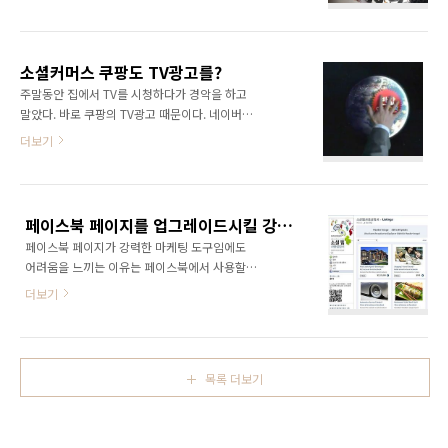
(2011/02/23 ~ 2011/03/01) ♣ 경제경영 ♣
에 졸라서 책 10권을 확보한 상태입니다. 뭐가
순위 도 서 명 1 그들이 말하지 않는 23가지 2 디
좋을까 고민을 많이 했는데요, 역시 책을 소개해
퍼런트 3 나쁜 사마리아인들 4 경제 심리학 5 생
주는 이벤트가 제일 좋을 것 같아 다음과 같이 출
각하지 않는 사람들 6 부자 중국 가난한 중국인
간 기념이벤트를 진행하고자 합니다. 여러분..
소셜커머스 쿠팡도 TV광고를?
7 당근과 채찍(CD1장포함) 8 스티브 잡스 무한
주말동안 집에서 TV를 시청하다가 경악을 하고
혁신의 비밀 9 20대 경제생활 첫걸음 10 만화
말았다. 바로 쿠팡의 TV광고 때문이다. 네이버와
경제 상식사전 11 부자들의 음모(부자아빠 기요
같은 포탈사이트 광고 지면을 접수한지는 이미
더보기
사키가 말하는) 12 혼 창 통 13 소림사에서 쿵푸
오래이지만 TV광고까지 하리라고는 생각도 하
만 배우란 법은 없다(SERICEO 실전경영 1) 14
지 못했었다. 그런데 이제 TV에서 쿠팡을 만나게
넛지 : 똑똑한 선택을 이끄는 힘 15 대한민국 기
되다니... 포탈사이트에 광고를 하는 것만으로도
업흥망사(공병호의) 16 2020 새로운 미래가 온
소셜커머스네, 아니네 의견이 분분한 상황에서
다 17 시..
페이스북 페이지를 업그레이드시킬 강력한 앱 'imageYA'
이제 TV광고로 까지 손을 뻣치고 있다. 그것도
페이스북 페이지가 강력한 마케팅 도구임에도
SS501의 김현중을 광고모델로 써서 대대적으로
어려움을 느끼는 이유는 페이스북에서 사용할
광고하고 있다. 정말 궁금하다. 쿠팡은 얼마나 돈
수 있는 언어인 FBML을 이해해야 하고 각종 앱
이 많기에... 아니, 얼마나 돈을 많이 벌고 있기에
더보기
을 설치해야 하는등의 난이도 높은 작업을 해야
이런 대형 광고를 진행할 수 있는 것일까? 티켓
함일 것이다. 하지만 FBML을 몰라도 다양한 형
몬스터도 케이블TV에 광고를 진행한다는 기사
태의 페이지를 구현할 수 있는 앱이 나왔다.
를 본적이 있기는 하지만 지상파에서, 그것도 대
'imageYA'가 바로 그것이다.
형 스타를 광고모델로 기용한 쿠팡의 모습에 경
목록 더보기
(http://www.facebook.com/imageya) 북
악하고..
미에서 고군분투하면서 개발하고 있다고 소개한
이들은 나에게 직접 메일을 보내와 자신들의 앱
을 소개해달라고 했다. 한번 둘러보니 괜찮은 기