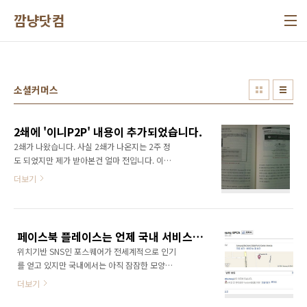
본문 바로가기
깜냥닷컴
소셜커머스
2쇄에 '이니P2P' 내용이 추가되었습니다.
2쇄가 나왔습니다. 사실 2쇄가 나온지는 2주 정
도 되었지만 제가 받아본건 얼마 전입니다. 이번
2쇄에는 '이니P2P' 내용이 추가되었습니다. (이
더보기
니P2P 관련내용보기:
http://ggamnyang.com/985) '이니P2P'는
페이스북 내에 작은 미니샵을 만들 수 있는 애플
리케이션으로써 'F-커머스'를 실현할 수 있는 툴
페이스북 플레이스는 언제 국내 서비스를 시작할까?
입니다. 'Payvment'의 한국판이라 할 수 있죠.
위치기반 SNS인 포스퀘어가 전세계적으로 인기
사실 '이니P2P' 관련 내용을 사전에 알았더라면
를 얻고 있지만 국내에서는 아직 잠잠한 모양이
초판부터 반영했겠지만 책이 출간되기 바로 직
다. 국내에서는 아직까지 아임IN이 우위에 있는
전에 그 존재를 알게 되었습니다. 관계자의 말로
더보기
듯 하다. 하지만 페이스북 플레이스가 국내 서비
는 내부 사정으로 홍보를 하지 않고 있다가 얼마
스를 시작하게 되면 양상은 달라질 것으로 보인