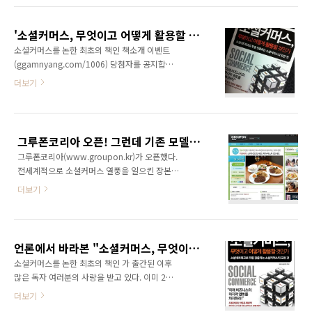
전부터 홍보를 시작했다고 하더군요.. 개정판이
다. 페이스북 플레이스(Facebook Places)는 자
아니어서 대대적으로 '이니P2P' 내용을 다룰 수
신이 방문한 장소를 등록하면 자신의 페이스북
는 없었습니다. '8장. 소셜커머스의 문제점과
'소셜커머스, 무엇이고 어떻게 활용할 것인가' 책소개 이벤트 당첨자 공지합니다.
담벼락에 내용이 공유되고 친구들에게 전달되는
앞..
소셜커머스를 논한 최초의 책인 책소개 이벤트
형태다. 물론 포스퀘어나 아임IN 같은 경우에도
(ggamnyang.com/1006) 당첨자를 공지합니
마찬가지로 담벼락에 공유되기 때문에 이것만
다. 총 10분을 선정하였습니다. - 필명으로 공지
더보기
가지고는 특별할게 없을 것이다. 페이스북 플레
합니다. blume (hayani00) 웹스타일
이스는 친구에게 자신이 있는 곳을 알려주고 친
(webstyle) Librarian (p_roject) 쩡세
구를 태깅하여 길을 안내할 수도 있고, 근처에 페
(reversist) 이오 (eonara) 올라이프 (allife) 소
이스북 친구가 있을 경우 알려주기도 한다고 한
셜홀릭 (mywebstyle) 블로그와 (blogwide) 안
다. (출처: nopdin.tistory.com/778) 하지만..
그루폰코리아 오픈! 그런데 기존 모델과 너무 똑같은거 아냐?
모래 (sierrasoo) 수리수리맘 (sunnony) 이벤
그루폰코리아(www.groupon.kr)가 오픈했다.
트에 당첨되신 분들은 '블로그주소, 성함, 연락처
전세계적으로 소셜커머스 열풍을 일으킨 장본인
(휴대폰), 주소'를 제 이메일
이다. 그래서 기대도 남달랐던 것이 사실이다. 소
(genie.yoon@gmail.com)로 보내주시기 바랍
더보기
셜커머스를 본격적으로 다룬 최초의 책인 에서
니다. 책 받아보시고 책 내용이 맘에 드신다면 서
도 그루폰에 대해 높게 평가하고 있다. 그런데 한
평도 잘 부탁하겠습니다. ^^ 아, 그리고 제가 출
국에서 대대적으로 오픈한 그루폰을 보니 전혀
판사에 방문하여 여러분에게 보내..
특색이 없다. 글로벌 그루폰을 그대로 옮겨 놓은
언론에서 바라본 "소셜커머스, 무엇이고 어떻게 활용할 것인가"
듯한 느낌이다. 색상부터가 똑같다. 그렇다면 티
소셜커머스를 논한 최초의 책인 가 출간된 이후
켓몬스터와 같은 공동구매형 소셜커머스와는 다
많은 독자 여러분의 사랑을 받고 있다. 이미 2쇄
를까? 그렇지 않을 것이다. 티켓몬스터가 그루폰
가 나온 상태이며, 각종 오프라인 서점과 인터넷
더보기
을 베꼈으니 결국 그루폰코리아랑 거의 똑같다
서점에서 베스트셀러에 등극하고 있다. 는 소셜
는 이야기!!! 결국 그루폰코리아의 가세로 공동