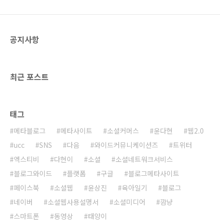
능들이 많은 것 같다. 페이스북을 마케팅채널로
활용하고자 하는 기업이라면 한번 둘러보면 좋
을 듯 하다. 가장 중요한 것은 자신이 홍보하고자
공지사항
하는 것들을 일목요연하게 정리하여 보여줄 수
있다는 점이다. 담벼락..
최근 포스트
태그
메타블로그
메타사이트
소셜커머스
윤다현
웹2.0
ucc
SNS
다음
와이드커뮤니케이션즈
트위터
엑스티비
다현이
소셜
소셜네트워크서비스
블로그와이드
플랫폼
구글
블로그메타사이트
페이스북
소셜웹
윤상진
육아일기
블로그
네이버
소셜웹사용설명서
소셜미디어
깜냥
스마트폰
동영상
태양이