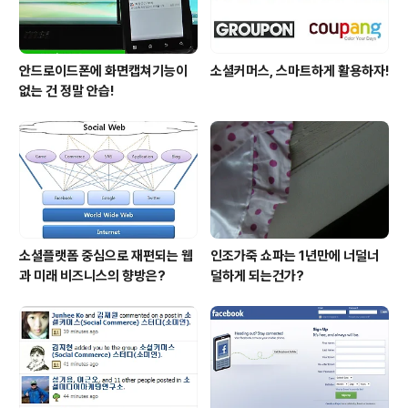
안드로이드폰에 화면캡쳐기능이
소셜커머스, 스마트하게 활용하자!
없는 건 정말 안습!
소셜플랫폼 중심으로 재편되는 웹
인조가죽 쇼파는 1년만에 너덜너
과 미래 비즈니스의 향방은?
덜하게 되는건가?