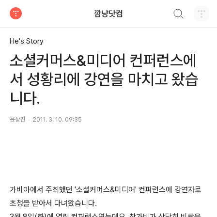
검색하기
깜냥닷컴
티스토리
He's Story
소셜커머스&미디어 컨퍼런스에
서 성황리에 강연을 마치고 왔습
니다.
윤상진
2011. 3. 10. 09:35
가비아에서 주최했던 '소셜커머스&미디어' 컨퍼런스에 강연자로
초청을 받아서 다녀왔습니다.
3월 8일(화)에 열린 컨퍼런스였는데요, 참가비가 상당히 비쌌음