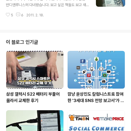
기요사키가 말하는) 12 혼 창 통 13 소림사에서 쿵푸만 배
반디앤루니스에 다녀왔습니다. 보고 싶은 책들도 보고 새
우란 법은 없다(SERICEO 실전경영 1) 14 넛지 : 똑똑한
로 나온 책이 어떻게 진열되어 있나 궁금하기도 하구요~ ^
선택을 이끄는 힘 15 대한민국 기업흥망사(공병호의) 16
5
6
2011. 2. 18.
^ 보니깐 '소셜커머스, 무엇이고 어떻게 활용할 것인가'는
2020 새로운 미래가 온다 17 시..
반디앤루니스에 자리를 잘 잡고 있더군요~ '소셜 웹 사용
설명서'도 한자리 차지고 있기는 하더군요~ ㅎㅎ 근데 좀
초라해 보인다는... ^^; 서점에서 책보고 있는데 아내와 다
현이가 왔습니다. 서점에서 어찌나 크게 '아빠'를 부르는지
이 블로그 인기글
~ ㅎㅎ 민망하더군요~ ^^ 하지만 기분은 무지 좋았답니다.
보고 싶었던 책을 보고 밖으로 나와 오므라이스를 먹었습
니다. 출간기념 외식 같은 기분으로~ 7시가 훌쩍 넘은 시
간이이서 그런지 다현이도 배가 많이 고팠나봅니다. 엄청
나게 잘먹더군요~ ^^ 돈까스 오..
삼성 갤럭시 S22 배터리 부풀어
깜냥 윤상진도 칼럼니스트로 참여
올라서 교체한 후기
한 '3세대 SNS 전망 보고서'가 발
간되었습니다.