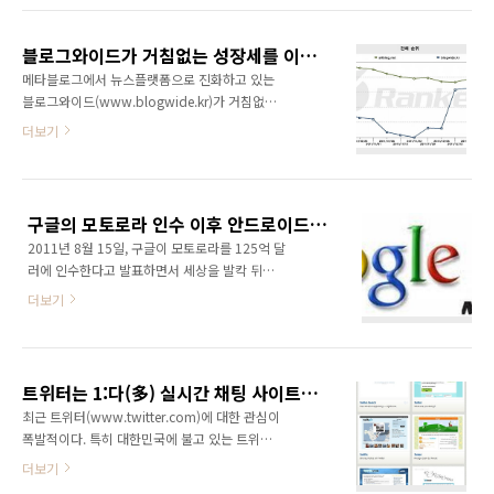
시작일 수도 있다. 플랫폼을 장악한 입장에서 그
서비스하고 있는 마이피플이 있었지만 마이피플
플랫폼에 기반한 생태계를 장악하는 것은 너무
의 사용자가 많치 않았기 때문에 큰 반향을 불러
나 쉽기 때문이다. 그러나 그 내면을 살펴보면 이
블로그와이드가 거침없는 성장세를 이어가고 있습니다!
일으키지는 못했다. 물론 이동통신사가 고가 요
것이 반드시 폐..
메타블로그에서 뉴스플랫폼으로 진화하고 있는
금제에서만 마이피플을 사용할 수 있도록 허용
블로그와이드(www.blogwide.kr)가 거침없는
했기 때문일 수도 있지만 카카오톡과 같은 무게
성장세를 이어가고 있습니다. 2011년 12월에
더보기
감은 분명 아닐 것이다. 3,500만 명 이라면 스마
메인화면을 뉴스플랫폼으로 바꾸었는데요, 이후
트폰을 사용하고 있는 거의 대부분의 사용자가
에 트래픽이 폭주하면서 랭키 순위도 급상승중
카카오톡을 쓰고 있다는 이야기인데.. 이들이 보
입니다. 메타블로그의 대명사격인 올블로그와
이스톡으로 음성 통화를 하기 시작하면 이동통
블로그와이드를 비교해본 그래프입니다. 12월
신사는 어떻게 될까? 분명 보이스톡은 이동통신
구글의 모토로라 인수 이후 안드로이드 생태계는?
에 급상승하면서 지금은 올블로그와 거의 비슷
사에게 엄청난 위기다. 모..
2011년 8월 15일, 구글이 모토로라를 125억 달
한 수준에 도달해 있습니다. 물론 올블로그가 예
러에 인수한다고 발표하면서 세상을 발칵 뒤집
전의 올블로그는 아니지만 그래도 시사하는 바
어 놓았다. 세계에서 현금을 가장 많이 보유하고
가 매우 큽니다. 블로그와이드의 전체 사이트 순
더보기
있는 기업으로 알려진 구글이지만 서비스로 시
위는 1월 3일 기준으로 3,919위입니다. 뉴스플
작한 기업이 세계적인 휴대폰 제조사까지 인수
랫폼으로 진화하면서 이렇게 급격하게 상승하고
할 정도로 성장했다는 사실이 놀랍기도 했다. 하
있는지, 다른 요인이 있는지는 모르겠지만 저에
지만 무엇보다 구글의 모토로라 인수가 안드로
게는 아주 큰 힘이 되어주고 있습니다. 월별 순위
트위터는 1:다(多) 실시간 채팅 사이트일 뿐이라 생각했는데...
이드 생태계에 어떤 영향을 미치게 될지에 전세
로 살펴보면 2011년 12월..
최근 트위터(www.twitter.com)에 대한 관심이
계의 관심이 쏠리고 있다. 구글이 안드로이드
폭발적이다. 특히 대한민국에 불고 있는 트위터
OS의 업데이트 및 빌드 등 중추적인 역할을 담
에 대한 관심은 굉장히 이례적인 사례라고 할 수
더보기
당하고 있기 때문이다. 구글이 모토로라를 통해
있을 것이다. 마이스페이스, 페이스북 등 세계적
구글폰을 대량 생산하게 된다면 구글 프리미엄