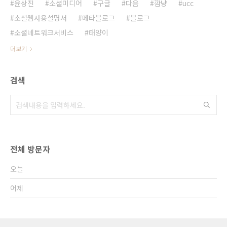
윤상진
소셜미디어
구글
다음
깜냥
ucc
소셜웹사용설명서
메타블로그
블로그
소셜네트워크서비스
태양이
더보기
검색
전체 방문자
오늘
어제