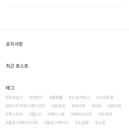
으로 히트친 소셜 네트워크 서비스들이 대한민
이 붙을 수밖에 없기 때문에 안드로이드 OS를
국에서는 맥을 못추었던 것에 비하면 가히 폭발
탑재한 다른 스마트폰에게는 위협이 될 수 있다.
적이라 할만하다. 사실 필자도 예전 포스트를 통
특히 모토로라 스마트폰에 최적화된 형태로 안
하여 플랫폼을 개방한 페이스북을 높게 평가했
드로이드 OS가 업데이트되기 ..
었지만 지금은 상황이 역전된 양상이다.
(http://ggamnyang.com/484) 페이스북이
지나치게 복잡한 반면 트위터는 지나치리만큼
공지사항
단순하다는 것이 복잡한 것을 싫어하는 현대인
들에게 먹힌 것일까? 하지만 필자는 오래전부터
트위터를 1:다(多)의 실시간 채팅 사이트일 뿐이
라 생각하고 별 의미를 두지 않았었다. 페이스북
최근 포스트
처럼 플랫폼을 ..
태그
육아일기
다현이
플랫폼
소셜커머스
스마트폰
와이드커뮤니케이션즈
동영상
네이버
SNS
윤다현
엑스티비
웹2.0
페이스북
메타사이트
트위터
블로그메타사이트
블로그와이드
소셜웹
소셜