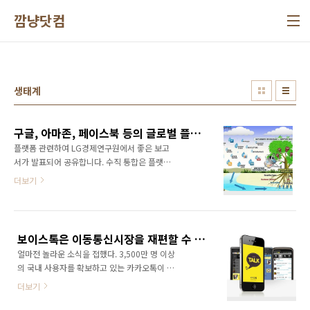
본문 바로가기
깜냥닷컴
생태계
구글, 아마존, 페이스북 등의 글로벌 플랫폼 생태계에 부는 수직 통합 바람
플랫폼 관련하여 LG경제연구원에서 좋은 보고
서가 발표되어 공유합니다. 수직 통합은 플랫폼
을 망치는 결과를 초래할 수 있기 때문에 항상 주
더보기
의해야 할 것입니다!!! [LG경제연구원] 최근 개
방형 플랫폼을 기반으로 하는 구글, 아마존, 페이
스북 등 다수의 사업자들이 자신이 애써 구축한
생태계 전체에 위협이 될 수도 있는, 그래서 결과
보이스톡은 이동통신시장을 재편할 수 있을까?
적으로 플랫폼 사업 자체에 부정적 영향을 줄 수
얼마전 놀라운 소식을 접했다. 3,500만 명 이상
도 있는 수직 통합적 움직임을 보여주고 있다. 이
의 국내 사용자를 확보하고 있는 카카오톡이 애
것은 어쩌면 생태계에서 창출되는 모든 가치를
플리케이션 상에서 음성 통화가 가능한 보이스
공유하기보다는 생태계를 폐쇄하고 하나의 가치
더보기
톡을 오픈했다는 소식이었다. 사실 모바일 VoIP
사슬화 하여 모든 가치를 독점하려는 움직임의
서비스는 카카오톡이 처음은 아니다. 다음에서