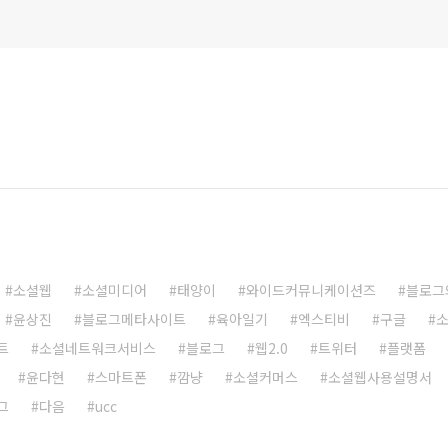
소셜웹
소셜미디어
태양이
와이드커뮤니케이션즈
블로그
윤상진
블로그메타사이트
육아일기
엑스티비
구글
트
소셜네트워크서비스
블로그
웹2.0
트위터
플랫폼
윤다현
스마트폰
깜냥
소셜커머스
소셜웹사용설명서
그
다음
ucc