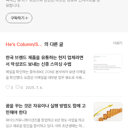
록체인 등 ICT 트렌드와 관련된 다양한 정보와 인사이트를 공
유합니다.
구독하기
더보기
He's Column/Startup
의 다른 글
한국 브랜드 제품을 유통하는 현지 업체라면
서 악성코드 보내는 신종 스미싱 수법
글 내용
메일을 확인하는 중에 BIKE ZONE 본사에서 보낸 이메일
을 확인했다. 요즘은 이메일을 대부분 업무 용도로 사용하
기 때문에 당연히 업무 메일인줄 알았다. 한국 브랜드 제품
3
0
2025. 7. 6.
을 필리핀과 말레이시아에 유통하는 현지 업체라고 했다.
최근 귀사 제품을 알게 되어 소량 테스트 형태로 먼저 협의
해보자는 내용이었다. 그런데 첨부 파일이 zip 압축 파일로
꿈을 꾸는 것은 자유이나 실행 방법도 함께 고
되어 있었다. 의심이 들었다. 원래대로라면 다운로드 받아
서 압축을 해제했겠지만 혹시 몰라 압축 파일을 눌러 보았
민해야 한다
글 내용
다. 파일을 눌러 보면 다음 메일 내에서 일부를 확인할 수
와이드커뮤니케이션즈를 창업하고 8년 정도 사업을 하고
있기 때문이다. 그랬더니 다음 메일에서 악성코드가 발견
있고 새로운 법인을 준비하고 있다. 사회 초년생때는 하고