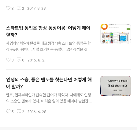
되었다는 경고 메시지가 떴다. 대용량 첨부파일에서 악성
싶은 일들도 많았지만 이제는 실질적으로 수익이 되는 사
코드가 감지되었다는 것이다. 악성코드명이 Infostealer/
8
2
2017. 9. 29.
업 위주로 판을 짜고 있다. 얼마전 많은 창업자들과 이야기
Win.Rhadamant..
를 할 기회가 있었다. 서울시에서 지원하는 서울창업허브
입주사를 선발하는데 심사위원으로 참석한 것이다. 요즘
스타트업 동업은 항상 동상이몽! 어떻게 해야
유행하는 말로 유망한 스타트업 기업들이다. 그런데 꿈은
굉장히 크나 실행계획이 탄탄하지 못했다. 꿈을 꾸는 것은
할까?
글 내용
자유이나 실행 방법도 함께 고민해야 한다. 꿈은 크게 꾸는
사업하면서알게된것들 대표생각 1탄! 스타트업 동업은 항
게 좋겠지만 실행 가능성이 너무 낮은 꿈은 꾸지 마라! 한순
상 동상이몽이다. 사업 초기에는 동업이 많은 장점을 갖게
간 사람들을 현혹하여 정부 지원금이나 정부과제를 따낼
마련이다. 정말 중요하다. 무엇보다 인건비에 대한 부담없
수는 있을지 모르겠지만 딱 거기까지이다. 사업은 돈을 벌
3
0
2016. 8. 2.
이 직원보다는 상대적으로 드는 것은 어쩔 수 없는 최고의
기 위해 하는 것이다. 좋은 비즈니스 모델을..
장점이다. 좋은 공동 창업자가 있으면 세상에 무서울 것이
없다. 하지만 시간이 흐를 수록 동업은 동상이몽이 된다. 서
인생의 스승, 좋은 멘토를 찾는다면 어떻게 해
로가 비즈니스를 바라보는 관점이 다르게 되기 때문이다.
또한 비즈니스를 통해 얻고자 하는 것도 다르다. 이렇게 되
야 할까?
글 내용
면 사업은 순식간에 나락으로 떨어진다. 공동 창업자들이
멘토, 언제부터인가 친숙한 단어가 되었다. 나에게도 인생
어느 순간 입을 닫게 되고, 일도 추진이 안되는 이유다. 결
의 스승인 멘토가 있다. 어려운 일이 있을 때마다 술한잔 하
국 동업이 성공하기 위해서는 공동 창업자들이 수시로 모
면서 위로를 받고 활로를 찾아 나선다. 인생에 있어서 이런
여 서로의 입장에 대해 이야기하고 들으면서 서로의 간극
5
2
2016. 6. 28.
멘토 한명쯤은 있을 것이다. 아니, 없다면 이제는 찾아 나서
을 좁혀나가야 한다. 그래야 성공하지 ..
야 한다. 사실 다양한 분야의 멘토들이 있다. 우리가 알지
못할 뿐이다. 그러한 멘토들을 찾아 나서는 일은 비교적 간
단하다. 멘토들이 많이 있는 커뮤니티나 사이트에 가서 활