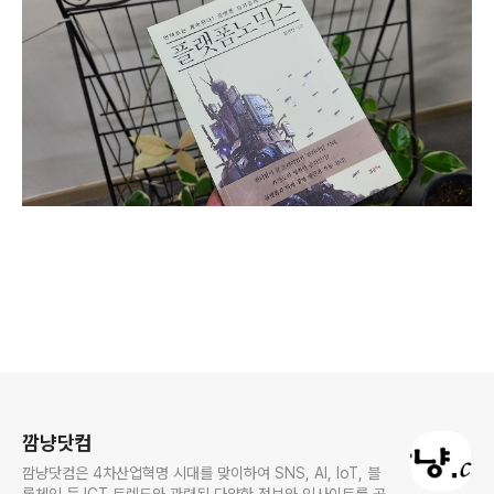
로그 정보
깜냥닷컴
깜냥닷컴은 4차산업혁명 시대를 맞이하여 SNS, AI, IoT, 블