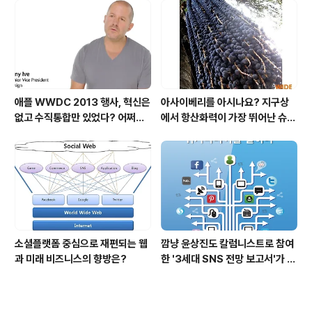
애플 WWDC 2013 행사, 혁신은
아사이베리를 아시나요? 지구상
없고 수직통합만 있었다? 어쩌면
에서 항산화력이 가장 뛰어난 슈퍼
당연한 일..
푸드입니다!
소셜플랫폼 중심으로 재편되는 웹
깜냥 윤상진도 칼럼니스트로 참여
과 미래 비즈니스의 향방은?
한 '3세대 SNS 전망 보고서'가 발
간되었습니다.