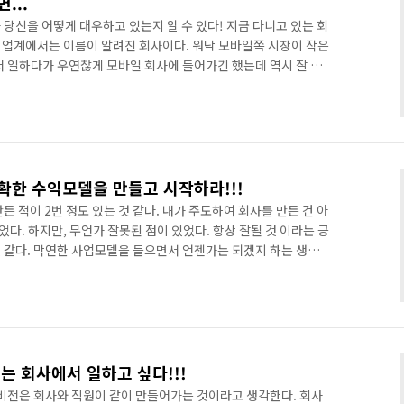
...
당신을 어떻게 대우하고 있는지 알 수 있다! 지금 다니고 있는 회
름 업계에서는 이름이 알려진 회사이다. 워낙 모바일쪽 시장이 작은
서 일하다가 우연찮게 모바일 회사에 들어가긴 했는데 역시 잘 맞
그런데 이 회사에서 제공하는 의자가 너무 맘에 안든다. 회사가 7~8
저분하고 옛날 물건들이 쌓여있다. 거기다가 의자도 오래되고 낡
 가장 최하급의 의자들이다. 사실 사무실에서 내근이 많은 직원
이상 앉아 있어야 하는데... 의자는 정말 직원의 건강과 직결된 것이
확한 수익모델을 만들고 시작하라!!!
든 적이 2번 정도 있는 것 같다. 내가 주도하여 회사를 만든 건 아
었다. 하지만, 무언가 잘못된 점이 있었다. 항상 잘될 것 이라는 긍
 같다. 막연한 사업모델을 들으면서 언젠가는 되겠지 하는 생각
획하여 추진할 수 있을 것이라는 막연한 기대... 하지만 항상 나에게
사업은 아무나 하는 것이 아니다. 아니, 사업을 하기 위해서는 철
. '이렇게 하면 어떻게 수익이 발생할꺼야~' 이런 막연한 생각
거리다가 자금난으로 어려워지는 것이다. 나도 어느덧 서른넷이라
는 회사에서 일하고 싶다!!!
비전은 회사와 직원이 같이 만들어가는 것이라고 생각한다. 회사