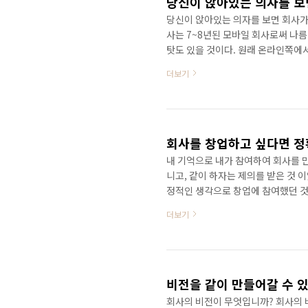
당신이 앉아있는 의자를 보면
당신이 앉아있는 의자를 보면 회사가 
사는 7~8년된 모바일 회사로써 나
탓도 있을 것이다. 원래 온라인쪽에
지 않는 것 같다. 각설하고... ^^ 
더보기
년 되다 보니 사무실 구석구석이 지
아서 삐걱거린다. 오래된 의자에다가
의 경우 하루 10시간, 야근하면 그 
라고 생각한다..
회사를 창업하고 싶다면 정
내 기억으로 내가 참여하여 회사를 만
니고, 같이 하자는 제의를 받은 것 이
정적인 생각으로 창업에 참여했던 것
으로... 그리고 나도 신규사업을 기
더보기
돌아온건 쓰디쓴 실패뿐이었다. 역시 
저한 사전조사와 수익모델이 필요하다
으로 창업을 하게 되면 몇달 허우적
는 나이가되..
비전을 같이 만들어갈 수 있
회사의 비전이 무엇입니까? 회사의 