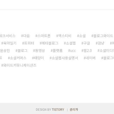
워크서비스
다음
스마트폰
엑스티비
소셜
블로그와이드
육아일기
트위터
메타블로그
소셜웹
구글
깜냥
윤상진
블로그
동영상
플랫폼
ucc
웹2.0
소셜미디
트
소셜커머스
태양이
소셜웹사용설명서
네이버
블로그
와이드커뮤니케이션즈
DESIGN BY
TISTORY
관리자