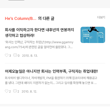
더보기
He's Column/Business
의 다른 글
회사를 이직하고자 한다면 내후년의 연봉까지
생각하고 협상하라!
글 내용
'회사는 인력난, 구직자는 취업난'(http://www.ggamny
ang.com/754)에 관련된 글을 얼마전에 올렸었다. 그런
데 이건 어디까지나 회사입장에서 이야기한거고... 나도 지
3
0
2010. 8. 13.
금은 직원을 뽑아야 하는 입장이지만 일개 직원일 뿐이고,
개인일 뿐이다. 구직자, 아니 일반 개인 입장에서 보면 이직
하면서 당연히 연봉을 올려서 이직해야 한다. 이것도 협상
어제오늘일은 아니지만 회사는 인력부족, 구직자는 취업대란!
의 묘인데... 한번 생각해보자! 지금 받는 연봉에서 200만
글 내용
원 올려서 이직했다고 치자. 그런데 회사에서 연봉협상을
회사에서 웹디자이너, 자바개발자, PM을 충원하기 위해 잡코리아에 채용공고
할려면 최소 1년 이상 회사를 다녀야 한다. 대부분의 회사
를 냈다. 그런데 왜이리 지원자가 없는지... 그리고 입사를 확정해 놓으면 또 왜
가 1~2월(연초)에 연봉협상을 하기 때문에 만약 8월에 이
이리 출근을 안하는지.. 에휴... 아무리 중소기업이 인력난을 겪고 있다고는 하지
직을 했다면 내후년 1월이 되어야 연봉협상을 할 수 있다는
2
2
2010. 8. 12.
만 이정도일줄은 몰랐다. 크고 좋은 회사만 눈에 들어오는 구직자들때문에 중소
이야기가 된다. 따져보면 16개월이지만 횟수로는 3년 후
기업은 인력구하기가 하늘의 별따기다. 특히 2~3년차는 희귀하기까지 하다. 문
이다. 그..
제는 서로의 눈높이가 너무 다르다는 것. 회사입장에서는 기존 직원들의 연봉체
계에 맞춰서 직원을 채용해야 하는데, 구직자들은 현재 시장에 형성되어 있는