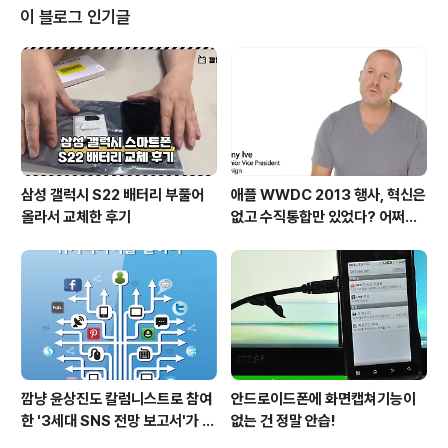
연봉을 원한다. 거리감이 있을 수 밖에 없다. 정말 능력있는 사람이라면 연봉을
이 블로그 인기글
올려서라도 붙잡아야겠지만 기존 직원과의 형평성 문제는 항상 걸림돌이다. 어
찌보면 한 회사에 오래 ..
삼성 갤럭시 S22 배터리 부풀어
애플 WWDC 2013 행사, 혁신은
올라서 교체한 후기
없고 수직통합만 있었다? 어쩌면
당연한 일..
깜냥 윤상진도 칼럼니스트로 참여
안드로이드폰에 화면캡쳐기능이
한 '3세대 SNS 전망 보고서'가 발
없는 건 정말 안습!
간되었습니다.