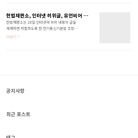
사회자가 현재 인터넷에서 가장 큰 문제점이 무
허위 내용의 글을 게재하면 처벌하도록 한 전기
엇이냐는 질문을 한적이 있었다. 그래서 추호의
통신기본법 조항은 전두환 정부 시절 만들어졌
망설임없이 '인터넷 실명제'가 문제라고 이야기
헌법재판소, 인터넷 허위글, 유언비어 배포에 대한 처벌은 위헌 결정
는데 이 조항을 근거로 법적인 처벌이 이루어진
했었다. 유튜브를 이용하..
헌법재판소는 28일 인터넷에 허위 내용의 글을
적은 없었다고 한다. 쓰이지 않는 법 조항으로 사
게재하면 처벌하도록 한 전기통신기본법 조항이
문화되어 있던 조항이었으나 이명박 정부에 들
헌법상 표현의 자유 등을 침해한다며 인터넷 논
더보기
어와서 촛불집회 관계자와 미네르바를 처벌하기
객 `미네르바` 박대성(32)씨가 낸 헌법소원심
위한 법적 근거로 악용된 것이다. 전기통신기본
판 사건에서 재판관 7(위헌)대 2(합헌) 의견으로
법 제47조 제1항은 공익을 해칠 목적으로 전기
위헌 결정을 내렸다.(관련뉴스:
통신설비를 이용해 공공연히 허위의 통신(인터
http://www.dt.co.kr/contents.html?
넷)을 하면 5년 이하의 징역 또는 5000만원 이
article_no=2010122902010131699002) 인
하의 벌금에 처하도록 규..
터넷에 허위 내용의 글을 게재하면 처벌하도록
한 전기통신기본법 조항은 전두환대통령 시절
만들어졌다고 하는데 이 조항으로 처벌을 한적
공지사항
은 그동안 없었다고 한다. 사문화되어 있는 조항
이었으나 이명박정부에 들어와서 촛불집회 관계
자와 미네르바를 처벌하기 위한 법적 근거로 악
용된 것이다. 역시 이명박이야~ 라디오에서 들은
최근 포스트
바로는 ..
태그