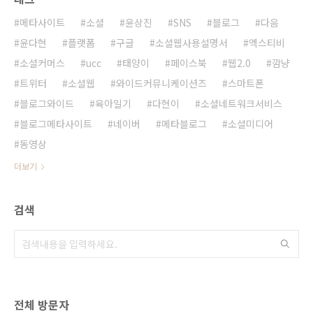
메타사이트
소셜
윤상진
SNS
블로그
다음
윤다현
플랫폼
구글
소셜웹사용설명서
엑스티비
소셜커머스
ucc
태양이
페이스북
웹2.0
깜냥
트위터
소셜웹
와이드커뮤니케이션즈
스마트폰
블로그와이드
육아일기
다현이
소셜네트워크서비스
블로그메타사이트
네이버
메타블로그
소셜미디어
동영상
더보기
검색
전체 방문자