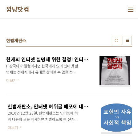
본문 바로가기
깜냥닷컴
헌법재판소
헌재의 인터넷 실명제 위헌 결정! 인터넷을 자유케 하라!
IT강국이라 일컬어지던 한국에게 있어 인터넷 실
명제는 전세계에서 유례를 찾아볼 수 없을 정도
로 폐쇄적인 법이었다. 한국의 웹서비스를 외국
더보기
인들이 이용하기 불편하게 만들었을 뿐만 아니
라 표현의 자유를 심각하게 훼손할 정도로 악법
이었다. 사회적으로 약자일 수밖에 없는 대다수
의 국민들은 인터넷상에서 조차 마음놓고 자신
헌법재판소, 인터넷 허위글 배포에 대한 처벌은 ‘위헌’
의 의견을 개진할 수가 없었다. 당장에 명예훼손,
2010년 12월 28일, 헌법재판소는 인터넷에 허
유언비어 유포 등의 말도 안되는 이유로 고소 당
위 내용의 글을 게재하면 처벌하도록 한 전기통
하시 싶상이고 우리 소시민들은 이에 대응할 능
신기본법 조항이 헌법상 표현의 자유 등을 침해
력도, 여력도 없기 때문이다. 2010년, 라는 책을
더보기
한다며, `미네르바` 박대성(32)씨가 낸 헌법소
내고 오마이뉴스에서 강연을 한 적이 있었는데,
원심판 사건에서 위헌 결정을 내렸다. 인터넷에