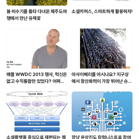
봄 비수기를 틈타 다녀온 제주도여
소셜커머스, 스마트하게 활용하자!
행에서 만난 유채꽃
애플 WWDC 2013 행사, 혁신은
아사이베리를 아시나요? 지구상
없고 수직통합만 있었다? 어쩌면
에서 항산화력이 가장 뛰어난 슈퍼
당연한 일..
푸드입니다!
소셜플랫폼 중심으로 재편되는 웹
깜냥 윤상진도 칼럼니스트로 참여