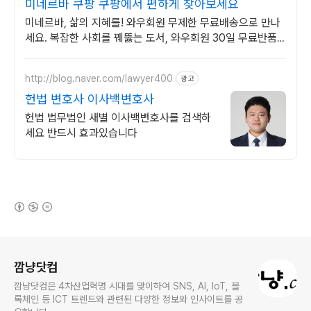
미네르바 쿠팡 쿠팡에서 편하게 찾아보세요
미네르바, 삶의 지혜를! 와우회원 무제한 무료배송으로 만나
세요. 복잡한 사회를 꿰뚫는 도서, 와우회원 30일 무료반품
으로 경험하세요.
http://blog.naver.com/lawyer400
광고
헌법 변호사 이사백변호사
헌법 법무법인 새별 이사백변호사를 검색하
세요 반드시 효과있습니다
(새창열림)
로그 정보
깜냥닷컴
깜냥닷컴은 4차산업혁명 시대를 맞이하여 SNS, AI, IoT, 블
록체인 등 ICT 트렌드와 관련된 다양한 정보와 인사이트를 공