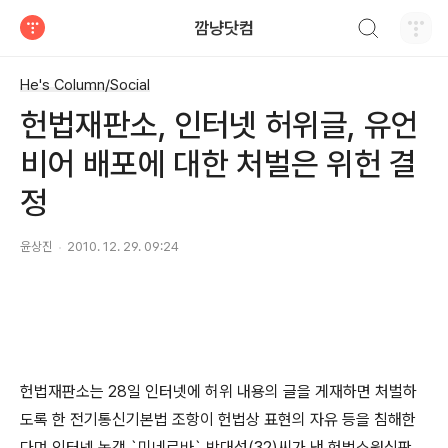
검색하기
깜냥닷컴
티스토리
He's Column/Social
헌법재판소, 인터넷 허위글, 유언
비어 배포에 대한 처벌은 위헌 결
정
윤상진
2010. 12. 29. 09:24
헌법재판소는 28일 인터넷에 허위 내용의 글을 게재하면 처벌하
도록 한 전기통신기본법 조항이 헌법상 표현의 자유 등을 침해한
다며 인터넷 논객 `미네르바` 박대성(32)씨가 낸 헌법소원심판