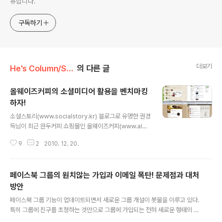
유합니다.
구독하기
더보기
He's Column/Social
의 다른 글
올웨이즈커피의 소셜미디어 활용을 벤치마킹
하자!
글 내용
소셜스토리(www.socialstory.kr) 블로그로 유명한 권경
득님이 최근 원두커피 쇼핑몰인 올웨이즈커피(www.alwa
yscoffee.co.kr)을 오픈하였다. 원두커피 유통 사업을 시
9
2
2010. 12. 20.
작한 것! 1인 기업이라고 이야기는 하고 있지만 앞으로 성
장 가능성이 많아 보인다. 역시나 소셜스토리 블로그 운영
자 답게 브랜딩과 홍보를 위해 소셜미디어를 적극 활용하
페이스북 그룹의 원치않는 가입과 이메일 폭탄! 문제점과 대처
고 있다. [올웨이즈커피 - 소셜서비스 플랫폼 이용현황] 쇼
핑몰: http://www.alwayscoffee.co.kr/ 페이스북: htt
방안
글 내용
p://www.facebook.com/Alwayscoffee 블로그: htt
페이스북 그룹 기능이 업데이트되면서 새로운 그룹 개설이 봇물을 이루고 있다.
p://blog.naver.com/awscoffee 트위터: http://twitt
특히 그룹에 친구를 초청하는 것만으로 그룹에 가입되는 전혀 새로운 형태의 그
er.com/awscoffee 소셜미디어를 적극 활용하면서 소..
룹 기능이 선보이면서 듣보잡(듣도 보도 못한 잡스러운) 그룹들이 양산되고 있