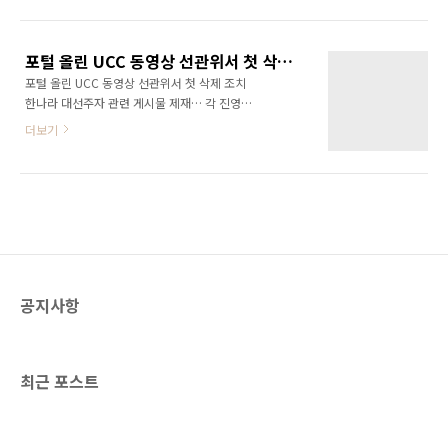
역정보등록. 지도,설명,이미지가능 야 후
이즈, 조선일보, 중앙일보, 매일경제, 한국일보,
http://www.yahoo.co.kr “ 다 음
이렇게 몇몇 언론사의 기사가 한개도 아니고 두
http://www.daum.net 업소무료등록. 지도,설
개, 세 개씩이나 검색돼 나왔다. 제목이나 내용
포털 올린 UCC 동영상 선관위서 첫 삭제 조치
명,이미지가능 네이트 http://www.nate.com
혹은 사진을 약간씩 ..
포털 올린 UCC 동영상 선관위서 첫 삭제 조치
3개월정도의 대기. 유료되기전 등록신청필요 드
한나라 대선주자 관련 게시물 제재… 각 진영측
림위즈 http://www.dreamwiz.com 1개월정
“단속 신중히 할 필요” 강훈기자
도의 대기. 맨아래 홈페이지등록50%할인으로
더보기
nukus@chosun.com 입력 : 2007.02.02
들어감. 회원가입필요 심마니
00:27 / 수정 : 2007.02.02 00:27 중앙선거관
http://simmani.chol.com 검색어를 ..
리위원회는 최근 한나라당 대선 후보 관련
UCC(User Created Contents) 동영상들이 올
라온 2곳의 인터넷 사이트에 게시물 삭제를 요청
했다고 1일 밝혔다. 선관위가 대선주자들의 활동
과 관련된 UCC에 제재 조치를 취한 것은 처음이
다. 선관위 관계자는 “포털 사이트인 다음과 동
공지사항
영상 사이트인 엠엔캐스트에 올라온 한나라당
대선 후보와 관련된 4종류 14건의 게시물에 대
해 삭제를 요청했다”고 말했다. ▲'텐트속 명빡
이' 해당 UCC는 ▲박근혜 전 대표..
최근 포스트