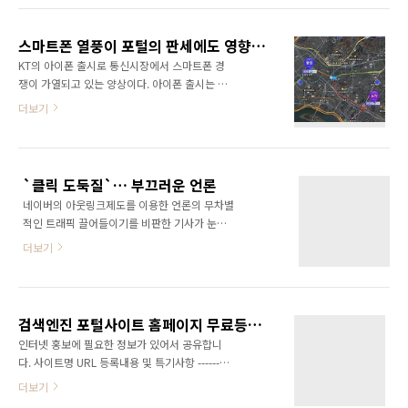
도 마따한 일이다. 하지만 당사자는 아무 잘못없
로 상품을 팔겠다는 것 아니었나? 그런데 무슨
이 강퇴를 당한 것이고 자신의 명예까지도 훼손
광고를 이리 때리노? 입소문으로 판매가 되니 광
되고 말았다. 지금은 그 명예를 회복하기 위해 수
스마트폰 열풍이 포털의 판세에도 영향을 미칠까?
고에 돈이 안들어가고... 그러니 진입장벽이 낮을
많은 카페를 돌아다..
KT의 아이폰 출시로 통신시장에서 스마트폰 경
거라 생각했는데... 이렇게 광고비로 돈이 많이
쟁이 가열되고 있는 양상이다. 아이폰 출시는 KT
나간다는건 상품이 잘 팔리지 않는다는 것을 의
에 밀렸지만 SKT의 반격도 만만치는 않을 것으
더보기
미하는 건 아닐까? 소셜커머스에 점점 거품이 끼
로 보인다. SKT는 이미 안드로이드폰 출시를 공
고 있다는 느낌이 든다...
식 선언한바 있다. 하지만 이와같은 스마트폰의
확산이 비단 통신업계의 경쟁으로만 끝날까? 스
마트폰은 무선인터넷이 가능한 내손안의 똑똑한
`클릭 도둑질`… 부끄러운 언론
컴퓨터이다. 말그대로 전화하고 문자메시지 주
네이버의 아웃링크제도를 이용한 언론의 무차별
고받는 기능은 기본이고, 거의 컴퓨터 작업을 하
적인 트래픽 끌어들이기를 비판한 기사가 눈길
는 수준의... 아주 똑똑한 휴대폰이라고 할 수 있
을 끌어서 제공합니다. 감사합니다. 인터넷 포털
다. 그동한 대한민국은 초고속인터넷망이 전국
더보기
사이트 검색어 상위에 오른 단어와 관련된 기사
에 깔리면서 IT강국으로 부상했지만 무선인터넷
를 반복적으로 내보내 자사 사이트로 트래픽을
망은 취약한 상태였다. 하지만 스마트폰이 활성
유도하는 이른바 `어뷰징(abusing)`의 부작용
화되면서 무선인터넷망도 급속도로 확장될 것으
을 더이상 방치해서는 안된다는 목소리가 높아
로 보인다. 그렇기 때문에 스마트폰의 확산이 네
검색엔진 포털사이트 홈페이지 무료등록 리스트
지고 있다. KBS `심야토론` 을 진행하는 시사평
이버, 다음, 네이트 등의 ..
인터넷 홍보에 필요한 정보가 있어서 공유합니
론가 정관용박사는 지난 2일 `군 복무 가산점제
다. 사이트명 URL 등록내용 및 특기사항 ---------
부활` 심야토론이 끝난뒤 `심야토론`이라는 단
----------------------------------------------------------
더보기
어와 주요 출연자들의 이름이 줄줄이 검색어 상
------------- 네이버 http://www.naver.com 지
위를 오른것을 발견했다. 그런데 데일리 서프라