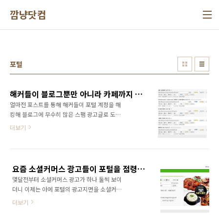
본문 바로가기
깜냥닷컴
포털
해커들이 블로그뿐만 아니라 카페까지 노리고 있다!
얼마전 포스트를 통해 해커들이 포털 계정을 해
킹해 블로그에 무수히 많은 스팸 광고글로 도배
하고 있다고 주의를 당부한 적이 있다. 관련글:
더보기
내 블로그가 해킹당했을 수 있다?
(http://ggamnyang.com/1244) 그런데 블로
그뿐만이 아니었다. 이제는 카페까지도 노리고
있다. 페이스북 지인이 밝힌 내용에 따르면 네이
요즘 소셜커머스 광고들이 포털을 점령하고 있네~ 허허
버 계정이 해킹을 당했고, 가입되어 있던 각종 카
몇달전부터 소셜커머스 광고가 하나 둘씩 보이
페에 광고 스팸글이 도배가 되었다는 것이다. 문
더니 이제는 아에 포털의 광고지면을 소셜커머
제는 가입되어 있던 카페에서 강퇴를 당했다는
스 업체의 광고가 점령해버렸다. 여기 저기 온통
것이다. 어쩌면 당연한 일이다. 카페가 광고 스팸
더보기
소셜커머스 광고 뿐이다. 도대체 소셜커머스가
글로 도배되었으니 카페지기 입장에서는 강퇴해
무엇이란 말인가? 소셜미디어를 통한 입소문으