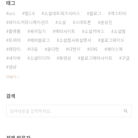
태그
ucc
웹2.0
소셜네트워크서비스
블로그
엑스티비
와이드커뮤니케이션즈
소셜
스마트폰
윤상진
플랫폼
육아일기
메타사이트
소셜커머스
소셜웹
트위터
메타블로그
소셜웹사용설명서
블로그와이드
태양이
다음
윤다현
다현이
SNS
페이스북
네이버
소셜미디어
동영상
블로그메타사이트
구글
깜냥
더보기
검색
전체 방문자