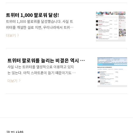
하지 않는 사람들을 관리해줄 필요가 있다. 인스
유통 채널의 핵으로 떠오른 것은 트위터의
타그램 팔로우 관리하는 앱들이 있는데, 나도 찾
RT(Re Tweet) 기능 때문이다. 좋은 정보나 속
아보다 보니 괜찮은 앱이 있어서 소개한다. Non
트위터 1,000 팔로워 달성!
보, 누군가에게 알리고 싶은 트윗을 보면 그것을
Followers..
트위터 1,000 팔로워를 달성했습니다. 사실 트
자신의 팔로워에게 다시 보내주는 기능이다. 이
위터를 개설한 걸로 치면, 우리나라에서 트위터
와 같은 RT가 소셜 네트워크를 타고 파도타기를
가 인기를 끌기 전에 개설을 했으니 꽤 오래 되었
더보기
하게 되면 급속하게 정보가 확산된다. 하지만...
죠~ 그런데 블로그에 집중하다 보니 트위터를 제
아무나, 아무것이나 RT 해주지는 않는다. 물론
대로 하지 않았었습니다. 그러다가 스마트폰도
좋은 정보이고 많은 사람에게 알려야 하는 정보
사게 되고, 트위터를 통한 소셜마케팅을 해보고
라면 다른 이야기이겠지만, 대부분의 사람은 친
싶어졌고 그 첫번째로 해야 할 일이 바로 팔로워
한 사람의 정보, 소식 등을 RT해주는 것이다. 가
트위터 팔로워를 늘리는 비결은 역시 유명인을 팔로우하는 거였군...
를 늘리는 일이었습니다. 본격적으로 팔로워를
령 누군가 책을..
사실 나는 트위터를 열성적으로 이용하고 있지
늘리기 시작한 한달만에 1,000명을 달성했네요
는 않는다. 아직 스마트폰이 없기 때문이기도 하
~ ^^ 그런데 제가 팔로우하고 있는 트위터리안
지만 트위터보다는 블로그에 더 많은 애정이 있
이 1,494명? 열심히 팔로우하면서 맞팔해달라
더보기
기 때문이다. 하지만 트위터의 팔로워를 좀더 늘
고 돌아다녔더니만... ㅎㅎㅎ 제가 팔로우하고 있
리고 싶은 욕심이 생겼다. 나의 목소리를, 나의
는 500명 가량의 트위터리안님! 어여 맞팔해주
글을 보다 많은 사람에게 전파하고 싶어졌기 때
세요! ^^ http://twitter.com/ggamnyang
문이다. 블로그와 트위터를 동시에 운영함으로
써 얻게되는 시너지효과라고나 할까? 우선 많은
사람들을 먼저 팔로우하기 시작했다. 그런데 그
렇게 폭발적으로 늘지는 않더군... 흠... 지금도 보
면 내가 팔로우 하는 사람이 나를 팔로우하는 사
공지사항
람보다 100명 가량 많은 상태이다. 그러던중 트