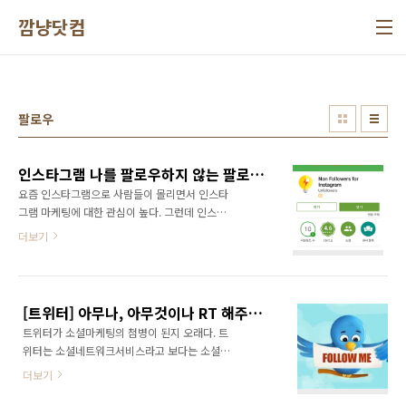
본문 바로가기
깜냥닷컴
팔로우
인스타그램 나를 팔로우하지 않는 팔로워 관리하기
요즘 인스타그램으로 사람들이 몰리면서 인스타
그램 마케팅에 대한 관심이 높다. 그런데 인스타
그램에 로그인하게 되면 기본적으로 페이스북
더보기
친구들이 보이게 되고, 전체 친구를 팔로우할 수
있다. 내가 먼저 팔로우하면 친구들이 나를 볼 확
률이높으니 서로 팔로우하는 사이가 될 확률도
높다. 또한 인스타그램 팔로우 늘리기를 위해 선
[트위터] 아무나, 아무것이나 RT 해주지는 않는다.
팔, 맞팔 등의 활동을 하기도 한다. 그런데 문제
트위터가 소셜마케팅의 첨병이 된지 오래다. 트
는 내가 먼저 팔로우를 하게 되면 팔로워보다 팔
위터는 소셜네트워크서비스라고 보다는 소셜미
로잉 숫자가 너무 많아지는 현상이 발생한다는
디어, 더 나아가서는 정보유통의 채널이 되었다.
점이다. 즉 언팔로워들이 너무 많으면 신뢰도가
더보기
이번 곤파스 태풍의 속보 전달에도 트위터가 맹
떨어지게 된다. 그래서 주기적으로 나를 팔로우
위를 떨쳤다는 후문이다. 트위터가 이처럼 정보