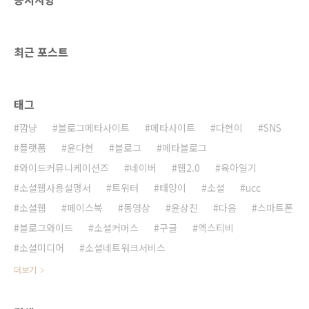
위터에서 'Who to follow'라는 메뉴를 보게 되
었다. 나에게 맞는 트위터리안을 소개해주는 곳
이다. (http://twitter.com/invitat..
최근 포스트
태그
깜냥
블로그메타사이트
메타사이트
다현이
SNS
플랫폼
윤다현
블로그
메타블로그
와이드커뮤니케이션즈
네이버
웹2.0
육아일기
소셜웹사용설명서
트위터
태양이
소셜
ucc
소셜웹
페이스북
동영상
윤상진
다음
스마트폰
블로그와이드
소셜커머스
구글
엑스티비
소셜미디어
소셜네트워크서비스
더보기