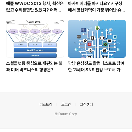
애플 WWDC 2013 행사, 혁신은
아사이베리를 아시나요? 지구상
없고 수직통합만 있었다? 어쩌면
에서 항산화력이 가장 뛰어난 슈퍼
당연한 일..
푸드입니다!
소셜플랫폼 중심으로 재편되는 웹
깜냥 윤상진도 칼럼니스트로 참여
과 미래 비즈니스의 향방은?
한 '3세대 SNS 전망 보고서'가 발
간되었습니다.
의안내
티스토리
로그인
고객센터
© Daum Corp.