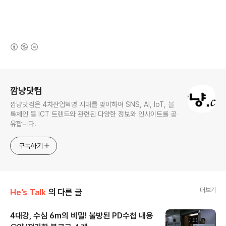
(새창열림)
로그 정보
깜냥닷컴
깜냥닷컴은 4차산업혁명 시대를 맞이하여 SNS, AI, IoT, 블
록체인 등 ICT 트렌드와 관련된 다양한 정보와 인사이트를 공
유합니다.
구독하기
더보기
He's Talk
의 다른 글
4대강, 수심 6m의 비밀! 불방된 PD수첩 내용