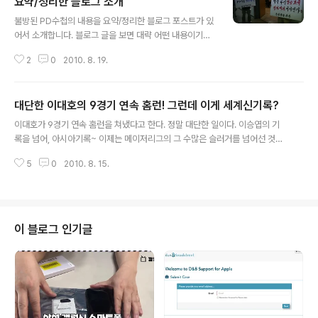
요약/정리한 블로그 소개
글 내용
불방된 PD수첩의 내용을 요약/정리한 블로그 포스트가 있
어서 소개합니다. 블로그 글을 보면 대략 어떤 내용이기에
불방될 수 밖에 없게 되었는지를 확인할 수 있습니다. 특히
2
0
2010. 8. 19.
블로그 글을 보면 지금은 삭제되어 볼 수 없는 PD수첩 '4
대강, 수심 6m의 비밀'의 예고편도 보실 수 있습니다. 제가
왜 이글을 소개하냐구요? 대한민국 국민이면 지금 세상이
대단한 이대호의 9경기 연속 홈런! 그런데 이게 세계신기록?
어떻게 돌아가고 있는지를 알아야 하기 때문입니다. 블로
글 내용
그 운영하시는 분이나 트위터 활동 하시는 분은 이런 글을
이대호가 9경기 연속 홈런을 쳐냈다고 한다. 정말 대단한 일이다. 이승엽의 기
많이많이 퍼트려주시기 바랍니다. 결국 4대강 사업의 주목
록을 넘어, 아시아기록~ 이제는 메이저리그의 그 수많은 슬러거를 넘어선 것이
적은 리버크루즈 등 4대강 유역의 개발이었습니다. 자세한
다. 근데 이게 세계신기록일까? 에휴... 아무도 인정해주지 않는 세계신기록? ㅋ
내용은 아래의 블로그글을 참고하시기 바랍니다. 블로그
5
0
2010. 8. 15.
ㅋ 야구는 리그중심의 스포츠다. 물론 축구를 비롯한 대부분의 스포츠가 리그중
글: http://blog.naver.com/wlcksgud77/3009219
심이기는 하지만 야구는 여타의 스포츠에 비해 리그라는 개념이 매우 깊이 박혀
9803
있다. 메이저리그도 내셔널리그와 아메리칸리그, 양대리그로 나뉘어있고 규칙
또한 다르게 운영되고 있을 정도다. 리그마다 게임규칙도 천차만별이다. 미국
메이저리그와 한국 프로야구를 이렇게 수치로만 놓고 비교할 수 있을까? 구장
이 블로그 인기글
의 크기만 보더라도 비교 자체가 무의미하다. 이렇게 우리만 인정하고, 우리만
알고 있는.. 그런게 세계신기..