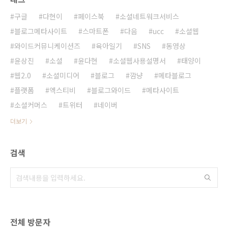
구글
다현이
페이스북
소셜네트워크서비스
블로그메타사이트
스마트폰
다음
ucc
소셜웹
와이드커뮤니케이션즈
육아일기
SNS
동영상
윤상진
소셜
윤다현
소셜웹사용설명서
태양이
웹2.0
소셜미디어
블로그
깜냥
메타블로그
플랫폼
엑스티비
블로그와이드
메타사이트
소셜커머스
트위터
네이버
더보기
검색
전체 방문자