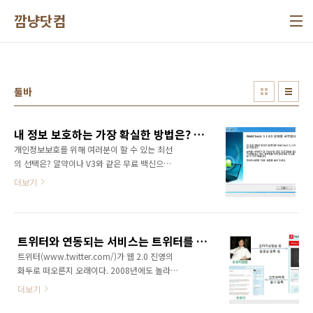
본문 바로가기
깜냥닷컴
툴바
내 정보 보호하는 가장 확실한 방법은? 한국인터넷진흥원 웹체크 툴바 설치하면 내 정보를 보호하고 내 PC를 지킬 수 있다!
개인정보보호를 위해 여러분이 할 수 있는 최선
의 선택은? 알약이나 V3와 같은 무료 백신으로
컴퓨터를 실시간으로 보호해야 하고, P2P 사이
더보기
트를 비롯한 이상한 사이트에는 기웃거리지도
말아야 합니다. 무엇보다 신뢰할 수 없는 사이트
에서 배포하는 엑티브엑스는 절대 설치하지 말
아야 합니다. 여기에서 중요한 것은 신뢰할 수 있
트위터와 연동되는 서비스는 트위터를 통한 콘텐츠의 확산을 목적으로 한다!
는 사이트인지, 아닌지를 왠만한 경우가 아니고
트위터(www.twitter.com/)가 웹 2.0 진영의
서는 확인하기가 어렵다는 데 있겠죠? 유명한 사
화두로 떠오른지 오래이다. 2008년에도 놀라운
이트라면 모르겠지만 웹서핑 중에 어떤 사이트
성장세로 세간의 이슈가 되더니 2009년에 들어
에 들어가게 될지는 아무도 모를 일이기 때문입
더보기
서도 그 성장세가 수그러들지 않고 있다. 게다가
니다. 특히 악성코드를 배포하는 사이트는 접속
유명인들이 트위터를 시작하면서 연일 이슈로