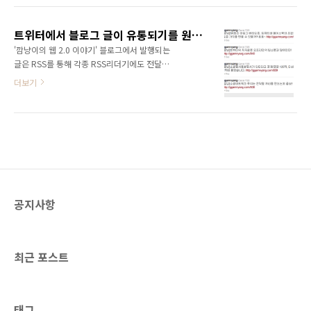
블로거들의 큰 사랑을 받아왔다. 하지만 최근 들
(View)를 만들면서 더더욱 찾지 않게 되었다. 이
어 페이스북, 트위터 등의 소셜미디어가 인기를
제 블로그메타사이트는 이름만 남아 그 명맥만
끌고 있고, 상대적으로 블로그의 인기가 시들해
트위터에서 블로그 글이 유통되기를 원한다면 트위터에 맞는 제목이 필요하다.
유지하고 있는 상황이다. 내가 운영하고 있는 블
지고 있는 상황이어서 블로그메타사..
'깜냥이의 웹 2.0 이야기' 블로그에서 발행되는
로그메타사이트인 블로그와이드도 마찬가지다.
글은 RSS를 통해 각종 RSS리더기에도 전달되
현재는 명맥만 유지하고 있다.(물론 변신을 꽤할
지만 트위터와 페이스북에도 동시에 전달된다.
더보기
것이다. 조만간...) 올블로그, 블로그코리아, 블로
블로그에서 발행 버튼을 클릭하는 순간 트위터
그와이드와 같은 블로그메타사이트가 침체에 빠
에는 실시간으로 업데이트되고 페이스북은 시간
지면서 블로그 글의 유통에도 문제가 생겼다. 모
이 조금 걸리는 것 같다. 이미 많은 분들이 알고
두가 다음 뷰(View)에 의존할 수도 없고 검색으
있겠지만 트위터는 속보 전파나 뉴스 전달에 탁
로 들어오는 방문자만 바라보고 있기에는 세상
월한 성능(?)을 보이고 있는 소셜미디어다. 그렇
이 그리 녹녹치..
기 때문에 블로그 글이 트위터를 통해 확산되면
그만큼 블로그 방문자 또한 많을 것이라 지레 짐
작하게 된다. 하지만 유입경로 데이터를 자세히
공지사항
보면 절대 그렇지 않다는 것을 알 수 있다. 아무
리 RT가 많아도 트위터를 통해 실제로 블로그에
접속하는 경우는 그리 많치 않다. 물론 블로그마
다 다르고, 글마다 다르겠지만 검색엔진이나 다
최근 포스트
음뷰, 블로그와..
태그