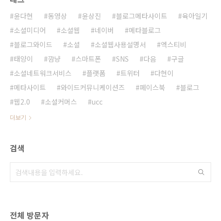
윤다현
동영상
윤상진
블로그메타사이트
육아일기
소셜미디어
소셜웹
네이버
메타블로그
블로그와이드
소셜
소셜웹사용설명서
엑스티비
태양이
깜냥
스마트폰
SNS
다음
구글
소셜네트워크서비스
플랫폼
트위터
다현이
메타사이트
와이드커뮤니케이션즈
페이스북
블로그
웹2.0
소셜커머스
ucc
더보기
검색
전체 방문자