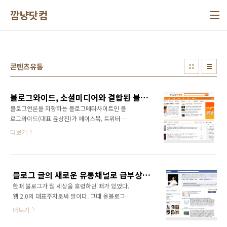
본문 바로가기
깜냥닷컴
콘텐츠유통
블로그와이드, 소셜미디어와 결합된 블로그메타사이트로 재탄생!!!
블로그언론을 지향하는 블로그메타사이트인 블
로그와이드(대표 윤상진)가 페이스북, 트위터 등
의 소셜미디어와 유기적으로 연동하는 기능을
더보기
탑재하여 리뉴얼 오픈 하였다고 14일 밝혔다. 이
로써 블로그와이드(www.blogwide.kr)에 수집
된 양질의 블로그 콘텐츠를 보다 쉽게 소셜미디
어 상에 공유하고 추천할 수 있게 되었다. ▲ 블
블로그 글의 새로운 유통채널로 급부상하고 있는 페이스북!
로그와이드 메인화면 블로그메타사이트는 각각
한때 블로그가 웹 세상을 호령하던 때가 있었다.
의 블로그에서 포스팅되는 글을 한곳에 모아서
웹 2.0의 대표주자로써 말이다. 그때 올블로그와
보여주는 사이트로써 일명 메타블로그로 불리기
같은 블로그메타사이트도 큰 인기를 얻었었다.
도한다. 블로그와이드는 2008년에 오픈한 블로
더보기
하지만 어느 순간 사람들은 블로그메타사이트를
그메타사이트로써3년간 꾸준히 운영해오면서
찾지 않게 되었다. 포탈사이트인 다음이 뷰