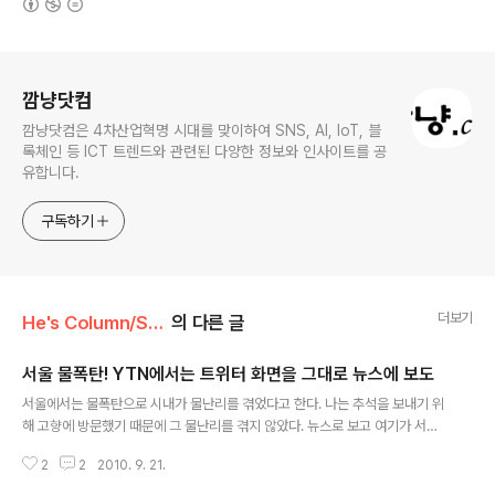
로그 정보
깜냥닷컴
깜냥닷컴은 4차산업혁명 시대를 맞이하여 SNS, AI, IoT, 블
록체인 등 ICT 트렌드와 관련된 다양한 정보와 인사이트를 공
유합니다.
구독하기
더보기
He's Column/Social
의 다른 글
서울 물폭탄! YTN에서는 트위터 화면을 그대로 뉴스에 보도
글 내용
서울에서는 물폭탄으로 시내가 물난리를 겪었다고 한다. 나는 추석을 보내기 위
해 고향에 방문했기 때문에 그 물난리를 겪지 않았다. 뉴스로 보고 여기가 서울
이 맞나 싶을 정도로 서울이라는 이미지에게는 색다른 광경이었다. 그런데 YT
2
2
2010. 9. 21.
N 뉴스를 보면서 깜짝 놀랐다. 트위터 화면을 그대로 뉴스에 내보내고 있었기
때문이다. 물론 YTN에서도 뉴스를 내보내기 위해 현장을 촬영하여 방송했지만