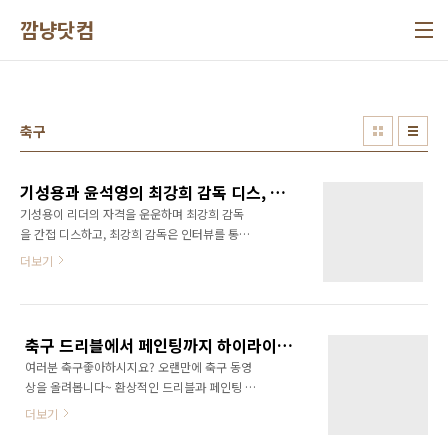
본문 바로가기
깜냥닷컴
축구
기성용과 윤석영의 최강희 감독 디스, 트위터에 한말이 그만한 가치가 있는가?
기성용이 리더의 자격을 운운하며 최강희 감독
을 간접 디스하고, 최강희 감독은 인터뷰를 통해
기성용을 까고, 윤석영은 최강희 감독의 혈액형
더보기
발언을 까고.. 이 모든게 트위터에 남긴 한마디의
트윗 때문에 벌어진 일이다. 과연 기성용과 윤석
영은 트위터에 남긴 말이 문제가 될 것을 인식하
고 썼을까? 아님 그냥 자신의 현재 감정에 충실
축구 드리블에서 페인팅까지 하이라이트!!!
해서 별다른 생각없이 썼을까? 아님 일부러 갈등
여러분 축구좋아하시지요? 오랜만에 축구 동영
을 증폭시키기 위해 썼을까? 만약 갈등을 증폭시
상을 올려봅니다~ 환상적인 드리블과 페인팅 하
키기 위한 것이라면 직접 언론사에 전화해서 인
이라이트 동영상입니다! 그럼 즐감하세요!!!
터뷰를 하던가 해야 하지 않을까? 트위터에 남기
더보기
*^^*
는 한마디 트윗은 개인의 일시적인 감정에 의해