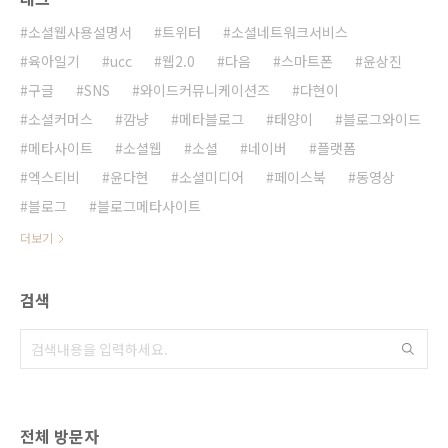
소셜웹사용설명서
트위터
소셜네트워크서비스
육아일기
ucc
웹2.0
다음
스마트폰
윤상진
구글
SNS
와이드커뮤니케이션즈
다현이
소셜커머스
깜냥
메타블로그
태양이
블로그와이드
메타사이트
소셜웹
소셜
네이버
플랫폼
엑스티비
윤다현
소셜미디어
페이스북
동영상
블로그
블로그메타사이트
더보기
검색
전체 방문자