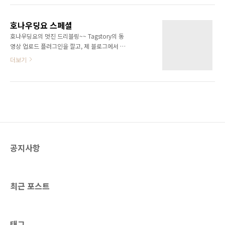
쓰여졌을 가능성이 높다. 그것을 놓치지 않고 언
론에서 떠든다면 어디 무서워서 트위터를 할 수
있겠는가? 결국 기성용은 트위터 계정을 삭제했
호나우딩요 스페셜
다고 하지 않는가..
호나우딩요의 멋진 드리블링~~ Tagstory의 동
영상 업로드 플러그인을 깔고, 제 블로그에서 직
접 올린 겁니다~ 멋지네요~ 이제 제 블로그에서
더보기
동영상을 직접 올릴 수 있게 되었어요~
공지사항
최근 포스트
태그