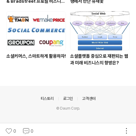
& Bradstreet 프로필 비즈니스
행에서 만난 유채꽃
정보 등록 및 수정
소셜커머스, 스마트하게 활용하자!
소셜플랫폼 중심으로 재편되는 웹
과 미래 비즈니스의 향방은?
의안내
티스토리
로그인
고객센터
© Daum Corp.
0
0