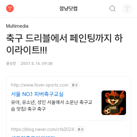
검색하기
깜냥닷컴
티스토리
Multimedia
축구 드리블에서 페인팅까지 하
이라이트!!!
윤상진
2007. 5. 16. 09:38
http://www.fever-sports.com
광고
서울 NO.1 피버축구교실
유아, 유소년, 성인 서울에서 소문난 축구교
습 맛집! 축구 축구
https://blog.naver.com/cfa2024
광고