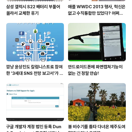
삼성 갤럭시 S22 배터리 부풀어
애플 WWDC 2013 행사, 혁신은
올라서 교체한 후기
없고 수직통합만 있었다? 어쩌면
당연한 일..
깜냥 윤상진도 칼럼니스트로 참여
안드로이드폰에 화면캡쳐기능이
한 '3세대 SNS 전망 보고서'가 발
없는 건 정말 안습!
간되었습니다.
구글 개발자 계정 법인 등록 Dun
봄 비수기를 틈타 다녀온 제주도여