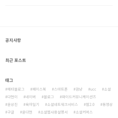
자도 깜냥닷컴을 2006년부터 시작했으니 그리
가치에 대한 생각을 바꿔주었다. 기존에는 대학
늦게 시작한 것은 아니라고 생각한다. 그때는 티
논문, 연구소 자료, 단행본책 등 공신력이 있는
스토리가 본격적으로 서비스를 하지 않고 있던
기관들이 발행한 자료들에 공신력이 있었다.(물
시점이었기 때문에 애드센스 광고를 운영한다는
론 현재도 마찬가지..
것은 곧 설치형 블로그를 운영한다는 것이었다.
즉 테터툴즈나 워드프레스와 같은 공개형 블로
그 프로그램을 서버에 설치하여 운영했던 것이
공지사항
다. 그때는 '애드센스 광고로 도메인비용과 호스
팅비용 정도만 벌면 되지!' 하는 소박한 생각으로
애드센스 광고를 게재했던 기억이 난다. 사실
2006년 정도만 해도 애드센스 광고는 그리 널리
최근 포스트
알려지지 않았었고 네티즌 ..
태그
메타블로그
페이스북
스마트폰
깜냥
ucc
소셜
다현이
네이버
블로그
와이드커뮤니케이션즈
윤상진
육아일기
소셜네트워크서비스
웹2.0
동영상
구글
윤다현
소셜웹사용설명서
소셜커머스