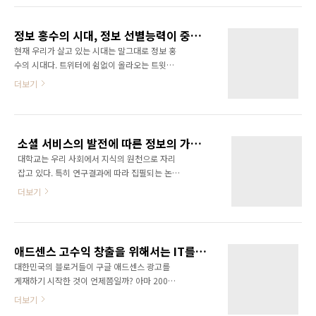
하다, 책을 내려고 짜집기 했네~ 등등... 그런데
인할 길이 없다. 검색을 해봐도 오래된 정보는 검
누군가는 그 책을 보고 만족해 하고 저자에게 고
색도 되지 않는다. 그리고 조금만 방심하고 있는
마움을 표하기도 한다. 정말 너무나 좋은..
정보 홍수의 시대, 정보 선별능력이 중요해진다.
면 타임라인 저멀리로 사라지고 만다. 이와 같이
현재 우리가 살고 있는 시대는 말그대로 정보 홍
금방 사라져버리고, 찾을 수도 없는 트위터의 정
수의 시대다. 트위터에 쉼없이 올라오는 트윗을
보! 결국은 찰라의 선택이다. 지금 보지 않으면
보고 있노라면 그 엄청나게 다양한 정보들에 현
더보기
사라지는 정보다. 나중에 후회하면 늦는다. 그렇
기증이 날 정도다. 우리는 무심코 그런 정보들을
기 때문에 재빨리 정보를 저장해야 한다.
보면서 습득하기도 하고 RT기능을 이용해서 나
Favorit 기능을 이용하여 북마크 해놓는 것이 가
의 팔로워에게 전달한다. 그런데 가끔 이런 생각
장 확실한 방법이다. 어쩌면 RT가 하나의 새로운
이 든다. 이렇게 올라오는 정보들이 다들 믿을만
정보 저장 방식인 것 같기도 하다. 남에게도 알리
소셜 서비스의 발전에 따른 정보의 가치변화!
한 정보들일까? 하는 생각... 분명 자신에게 유리
고 나..
대학교는 우리 사회에서 지식의 원천으로 자리
한 정보를 올릴 수도 있는 것이고, 편집된 정보일
잡고 있다. 특히 연구결과에 따라 집필되는 논문
수도 있을 텐데 말이다. 그걸 무턱대고 나의 팔로
의 경우 우리가 알지 못하는 다양한 분야에 대한
워에게 전달하면, 나의 팔로워들은 내가 전달한
더보기
연구가 진행되고 있음을 알 수 있다. 이번에 석사
정보이니 더욱 신뢰하고 또다시 자신들의 팔로
논문을 준비하면서 웹2.0과 소셜 네트워크 서비
워들에게 글을 전달할 것이 아닌가? 트위터뿐만
스에 관련된 논문들을 많이 접하였다. 자료가 거
아니라 블로그 또한 마찬가지이다. 온통 가짜 정
의 없을 것이라고 생각했었지만 의외로 많은 자
보들로 가득하다. 이러한 가짜 정보들을 선별할
애드센스 고수익 창출을 위해서는 IT를 버려야 한다?
료가 있었다. 특히 200년대 초반부터 현재 상황
수 있는 능..
대한민국의 블로거들이 구글 애드센스 광고를
을 예측한 논문들도 많이 있었다. 어찌보면 소셜
게재하기 시작한 것이 언제쯤일까? 아마 2005
서비스라는 것은 인터넷이 발달하고 기술이 발
년쯤에 시작하지 않았을까 짐작해본다. 2006년
더보기
전하면서 필연적으로 대두될 수 밖에 없는 사회
부터는 본격적인 애드센스 붐이 일어났었다. 필
현상이라는 생각이 든다. 소셜 서비스는 정보의