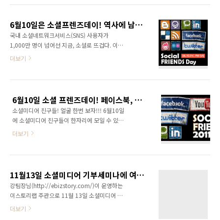
토크 세미나 주 제: 프레임 소셜캠페인 강연자:
것입니다. 실제로 이번 재보궐선거에서 맹위를
이벤트풀 이상렬대표(강연자 소개) 주 최: 와이
떨쳤던 20~40대의 유권자가 소셜미디어를 통해
드커뮤니케이션즈 / 이투커뮤니케이션즈 공동
6월10일은 소셜프렌즈데이! 역사에 남을 소셜친구들의 오프라인 기습 번개
자신의 생각을 적극적으로 이야기한 것으로 조
주최/주관 일 시: 201..
국내 소셜네트워크서비스(SNS) 사용자가
사되었으며 선거 판도에도 큰 영향을 미쳤습니
1,000만 명이 넘어선 지금, 소셜로 뜨겁다. 이런
다. 이는 정치권뿐만 아니라 경제분야에서도 마
가운데 국내 SNS 사용자들의 오프라인 만남을
더보기
찬가지입니다. 소셜 빅데이터를 분석함으로써
주도하는 ‘소셜프렌즈데이(Social Friends
소비자가 기업이나 브랜드에 대해 어떻게 생각
Day)’가 개최될 예정이어서 눈길을 끈다. 오는 6
하는지 파악할 수 있습니다. 이와같이 지금 이슈
월 10일(금) 오후 5시부터 서울 정동광장 일대에
가 되고 있는 소셜 빅데이터와 여론 분석에 대해
서 진행될 이번 행사는 페이스북, 트위터, 미투데
알아볼 수 있는 좋은 컨퍼런스가 있어 소개합니
6월10일 소셜 프렌즈데이! 페이스북, 트위터, 블로그 친구들 모두모두 모여라!!!
이, 요즘뿐 아니라 블로그, 싸이월드, 포스퀘어,
다. 소셜에서 OOOO의 마음을..
소셜미디어 친구들! 얼굴 한번 보자!!! 6월10일
아임인 등 국내에서 서비스되는 모든 SNS와 사
에 소셜미디어 친구들이 한자리에 모일 수 있는
용자들을 아우른다는 점에서 의미가 크다. 소셜
행사를 개최합니다. 이스토리랩(강팀장)에서 진
프렌즈데이를 기획한 이스토리랩의 강학주 소장
더보기
행하는 행사인데요, 와이드커뮤니케이션즈(대표
은 “6월 10일은 전 국민이 거리에 나와 민주주
깜냥 윤상진)도 숟가락 하나 얹는 수준에서 함께
의를 외쳤던 날을 소셜 친구들의 어울림 마당으
합니다. 제가 운영하는 블로그메타사이트인 블
로 만들어보자는 뜻에서 시작했다”면서 “온라인
로그와이드(www.blogwide.kr)를 통해서도 많
에서만 소통하지 말고 직접 얼굴을 보면서 소통
11월13일 소셜미디어 기부세미나에 여러분을 초대합니다.(깜냥 윤상진, 강팀장 강의)
은 분들께 행사를 알리고 있습니다. 그리고 저도
하..
강팀장님(http://ebizstory.com/)이 운영하는
행사에 적극 동참합니다. 제 얼굴 보고 싶지 않으
이스토리랩 주관으로 11월 13일 소셜미디어 기
세요? ^^ 이런 행사가 아니면 또 언제 보겠습니
부세미나가 개최됩니다. 고맙게도 저에게 강연
더보기
까? ㅎㅎ 행사 자세히보기: http://2u.lc/1YE9
을 요청해 주셔서 흔쾌히 수락하였습니다. 강연
본 행사를 기획, 진행하고 있는 강팀장님이 쓰신