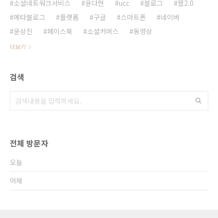
소셜네트워크서비스
윤다현
ucc
블로그
웹2.0
메타블로그
플랫폼
구글
스마트폰
네이버
윤상진
페이스북
소셜커머스
동영상
더보기
검색
전체 방문자
오늘
어제