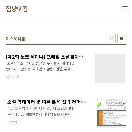
본문 바로가기
깜냥닷컴
이스토리랩
[제2회 토크 세미나] 프레임 소셜캠페인을 주제로 이벤트풀 이상렬 대표님께서 강연해 주십니다.
'소셜커머스 진단 및 전망'을 주제로 가 개최되었
는데요, 이번에는 '프레임 소셜캠페인'을 주제로
2회 토크 세미나를 진행합니다. 토크 세미나는 2
더보기
회부터 와이드커뮤니케이션즈와 이투커뮤니케
이션즈(이스토리랩)이 공동으로 진행하게 되었
습니다. 많은 관심과 참여 바랍니다. 이번 세미나
에는 이벤트풀 이상렬 대표님께서 강연을 해주
소셜 빅데이터 및 여론 분석 전략 컨퍼런스에 여러분을 초대합니다.
시는데요, 프레임 소셜캠페인이라는 주제로 이
최근 소셜 빅데이터에 대한 관심이 뜨겁습니다.
야기되며 다양한 국,내외 사례를 분석하고 실행
특히 '10.26 재보궐선거'에서 박원순 서울시장
전략에 대한 이야기를 함께 나누게 됩니다. 캠페
이 당선되면서 특히나 소셜에 대한 관심이 고조
인 전략 세미나로써 마케팅과 이벤트기획에 대
더보기
되고 있습니다. 소셜미디어 내에서의 여론을 분
한 세미나입니다. [세미나 개요] 세미나명: 제2회
석해 보면 전체 여론의 추이를 파악할 수 있다는