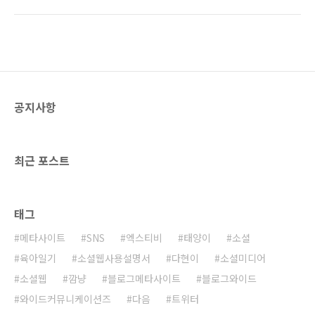
에 참여하고 발생하는 수익금이 어려운 이웃을
글을 보면 행사의 취지를 이해하실 수 있을 듯 합
위해 쓰일 수 있다면 그보다 보람찬 일이 없을 거
니다. (강팀장님 글 보러가기:
라 생각합니다. 많이많이 참석해 주셔서 저와 강
http://ebizstory.com/672) ..
팀장님이 진행하는 좋은 강연도 들으시고 소년
가장인 종현이에게도 힘을 주시기 바랍니다. 저
는 '웹의 소셜화와 비즈니스 패러다임의 변화'라
는 주제로 강연을 하게 됩니다. 오시는 모든 분들
공지사항
에게 가치있고 유익한 강연이 되도록 열심히 준
비하겠습니다. 그리고 세미나 참석하시는 분중
에 '소셜 웹 사용설명서'를 읽으신 독자분이 계시
다면 책을 가져오시기 바랍니다. 저자 사인과 함
최근 포스트
께 기념촬영도..
태그
메타사이트
SNS
엑스티비
태양이
소셜
육아일기
소셜웹사용설명서
다현이
소셜미디어
소셜웹
깜냥
블로그메타사이트
블로그와이드
와이드커뮤니케이션즈
다음
트위터