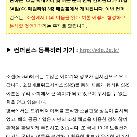
관하는 '소셜 빅데이터 및 여론 분석 전략 컨퍼런스'가 11월
30일(수) 페럼타워 3층 페럼홀에서 개최됩니다.
이번 컨퍼
런스는
"소셜에서 ( )의 마음을 읽다-여론 어떻게 형성하고
분석할 것인가?"
라는 주제로 열립니다.
▶
컨퍼런스 등록하러 가기 :
http://edu.2u.lc/
소셜
(Social)
에서는 수많은 이야기와 정보가 실시간으로 오고
갑니다
.
소셜네트워크서비스
(SNS)
를 통해 새롭게 형성된
SNS
여론은 우리 사회에서 큰 의미가 되고 있으며
무시할 수 없는
힘을 얻고 있습니다
.
영국에서는
트위터
데이터를 분석한
소셜펀딩
상품이 출시되
었고
,
해외 공공기업은 시민의
소셜
채널을 이용한 정책 참여
환경을 활발하게 추진하고 있습니다
.
또 국내
10.26
보궐선거
에서는 국민의 여론을 분석하고 활용한 후보가 유리한 선거전