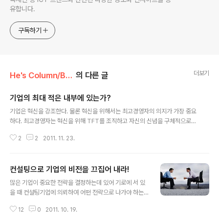
유합니다.
구독하기
더보기
He's Column/Business
의 다른 글
기업의 최대 적은 내부에 있는가?
글 내용
기업은 혁신을 강조한다. 물론 혁신을 위해서는 최고경영자의 의지가 가장 중요
하다. 최고경영자는 혁신을 위해 TFT를 조직하고 자신의 신념을 구체적으로
현실화해주기를 기대한다. 하지만 정작 TFT는 기존 조직의 공격을 받기 쉽다.
2
2
2011. 11. 23.
공격을 하지 않더라도 TFT의 업무에 비협조적으로 나올 수 있다. 아니 거의 모
든 조직에서는 TFT의 업무에 비협조적이다. 이렇게 놓고 본다면 기업의 적이
왜 내부에 있는지 짐작이 올 것이다. 기업이 혁신을 원한다고 해서 이루어지는
컨설팅으로 기업의 비전을 끄집어 내라!
것이 아니라 분명 내부의 저항을 받게 된다는 이야기다. 어찌보면 자기 밥그릇
글 내용
을 지키기 위한 기성 세력의 저항이 기업에게는 가장 큰 적이 될 수 있다. 다시
많은 기업이 중요한 전략을 결정하는데 있어 기로에 서 있
한번 생각해보자! 당신의 적은 내부에 있는가? 외부에 있는가? 이게 명확해 졌
을 때 컨설팅기업에 의뢰하여 어떤 전략으로 나가야 하는
다면 당신은 이러한..
지 컨설팅을 받는다. 특히나 컨설팅 결과에 따라 기업의 운
12
0
2011. 10. 19.
명이 좌우될 수 있기 때문에 컨설팅기업을 선정하는데도