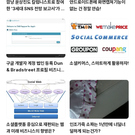
깜냥 윤상진도 칼럼니스트로 참여
안드로이드폰에 화면캡쳐기능이
한 '3세대 SNS 전망 보고서'가 발
없는 건 정말 안습!
간되었습니다.
구글 개발자 계정 법인 등록 Dun
소셜커머스, 스마트하게 활용하자!
& Bradstreet 프로필 비즈니스
정보 등록 및 수정
소셜플랫폼 중심으로 재편되는 웹
인조가죽 쇼파는 1년만에 너덜너
과 미래 비즈니스의 향방은?
덜하게 되는건가?