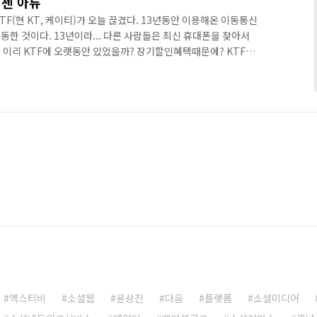
이젠 아듀
TF(현 KT, 케이티)가 오늘 끊겼다. 13년동안 이용해온 이동통신
한 것이다. 13년이라... 다른 사람들은 최신 휴대폰을 찾아서
 이리 KTF에 오랫동안 있었을까? 장기할인혜택때문에? KTF가
이유는 많다. 하지만 가장 큰 이유는 바로 게을러서이다. 이것저것
 한 이동통신사에 오래있게 된 것이다. 그러다보니 장기할인혜택
사실 이동통신사를 옮긴 이유는 KTF가 싫어져서가 아니라 공짜폰
로 받게 된다. 요즘은 이동통신사 정책상 개통을 해서 오기 때문에
엑스티비
소셜웹
윤상진
다음
플랫폼
소셜미디어