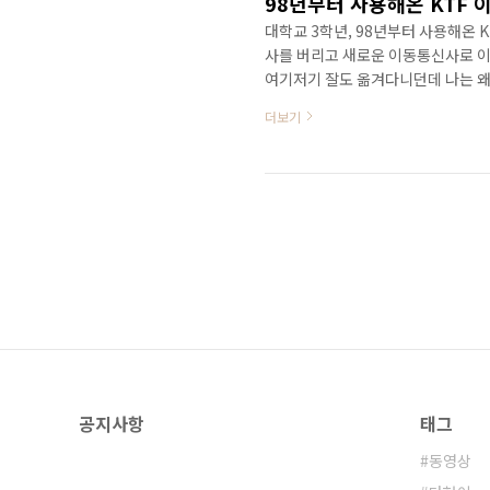
98년부터 사용해온 KTF 
대학교 3학년, 98년부터 사용해온 K
사를 버리고 새로운 이동통신사로 이동
여기저기 잘도 옮겨다니던데 나는 왜
좋아서? 가입비를 또 내기 싫어서? 
더보기
비교해보고 따져보기 귀찮아서 그냥
도 쌓이고, 정도 갔던게 사실이다. 
때문에 옮긴 것이다. 폰은 내일 택배
KTF 휴대폰..
공지사항
태그
동영상