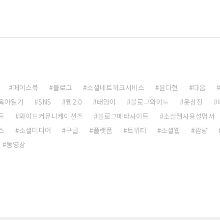
페이스북
블로그
소셜네트워크서비스
윤다현
다음
육아일기
SNS
웹2.0
태양이
블로그와이드
윤상진
트
와이드커뮤니케이션즈
블로그메타사이트
소셜웹사용설명서
스
소셜미디어
구글
플랫폼
트위터
소셜웹
깜냥
동영상