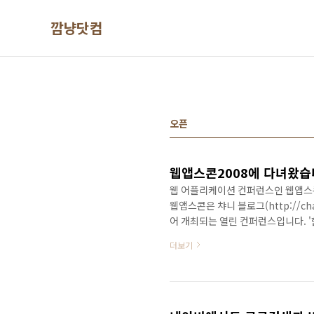
본문 바로가기
깜냥닷컴
오픈
웹앱스콘2008에 다녀왔습
웹 어플리케이션 컨퍼런스인 웹앱스콘200
웹앱스콘은 챠니 블로그(http://ch
어 개최되는 열린 컨퍼런스입니다. '
발자 중심의 컨퍼런스입니다. 물론 
더보기
있는지 궁금하기도 하였고, 최근 관심
램이 준비되어 있어서 참가하게 되었습
파란 등의 고위(?) 관계자들이 나