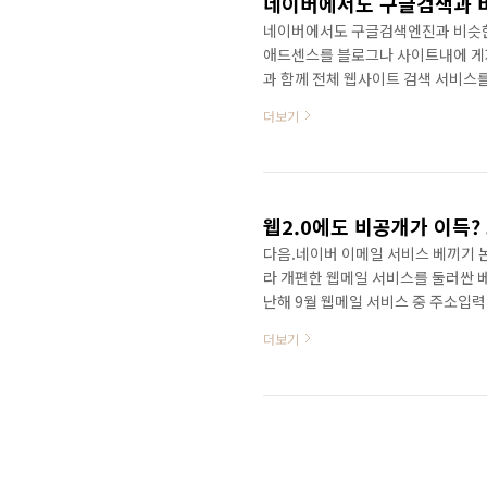
네이버에서도 구글검색엔진과 비슷한
애드센스를 블로그나 사이트내에 게
과 함께 전체 웹사이트 검색 서비스
익 또한 사이트 운영자에게 지급이 
더보기
2.0 검색서비스'라고 할 수 있습니
하였습니다. 구글과 유사한 형태이며
의 웹사이트도 검색할 수 있고, 전
버의 양질의 검색서비스를 제공할 수 
웹2.0에도 비공개가 이득?
다음.네이버 이메일 서비스 베끼기 논
라 개편한 웹메일 서비스를 둘러싼 베
난해 9월 웹메일 서비스 중 주소입력
는 의혹이 네티즌들을 중심으로 제기
더보기
명에게 이메일을 보낼때 주소입력창
거는 다음이 해당 메일 서비스를 개
같은 메일 서비스를 내놓았다는 의혹
코드가 완전히 일치하는 것으..