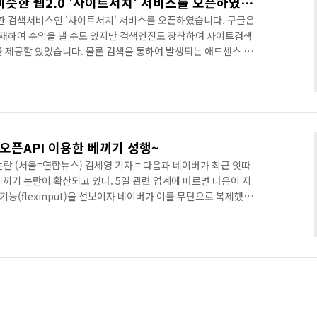
네이버에서도 구글검색과 비슷한 웹2.0 '사이트서치' 서비스를 오픈하였습니다.
 검색서비스인 '사이트서치' 서비스를 오픈하였습니다. 구글은
재하여 수익을 낼 수도 있지만 검색엔진도 장착하여 사이트검색
를 제공할 있었습니다. 물론 검색을 통하여 발생되는 애드센스 수
되구요~ 구글 공식명칭은 검색용 애드센스입니다. 한마디로 '웹
다. 그런데 이번에 네이버도 이런 유사한 형태의 검색서비스를 오픈
, 검색엔진을 자신의 웹사이트 및 블로그에 설치하게 되면 자신
체 웹사이트를 대상으로 검색 서비스를 제공할 수도 있습니다. 네이
있다는 ..
 오픈API 이용한 베끼기 성행~
란 (서울=연합뉴스) 김세영 기자 = 다음과 네이버가 최근 잇따
끼기 논란이 확산되고 있다. 5일 관련 업계에 따르면 다음이 지
기능(flexinput)을 선보이자 네이버가 이를 무단으로 복제했다
되고 있다. 문제의 서비스는 이용자의 편의를 높이기 위해 여러
이 자동으로 늘어나도록 하는 메일작성시 주소확장기능. 한 블로
편한 지 4개월이 지난 뒤에 네이버측이 같은 소스코드로 사실상 똑
을 제기했다. UI(이용자환경)를 제외하고 두 회사의 공개된 소스