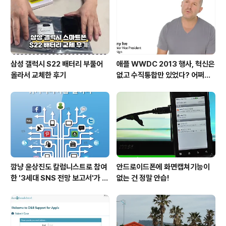
삼성 갤럭시 S22 배터리 부풀어
애플 WWDC 2013 행사, 혁신은
올라서 교체한 후기
없고 수직통합만 있었다? 어쩌면
당연한 일..
깜냥 윤상진도 칼럼니스트로 참여
안드로이드폰에 화면캡쳐기능이
한 '3세대 SNS 전망 보고서'가 발
없는 건 정말 안습!
간되었습니다.