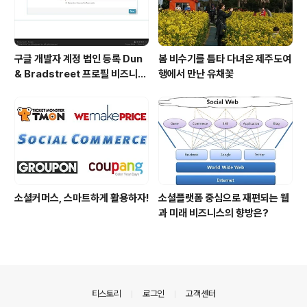
구글 개발자 계정 법인 등록 Dun
봄 비수기를 틈타 다녀온 제주도여
& Bradstreet 프로필 비즈니스
행에서 만난 유채꽃
정보 등록 및 수정
소셜커머스, 스마트하게 활용하자!
소셜플랫폼 중심으로 재편되는 웹
과 미래 비즈니스의 향방은?
의안내
티스토리
로그인
고객센터