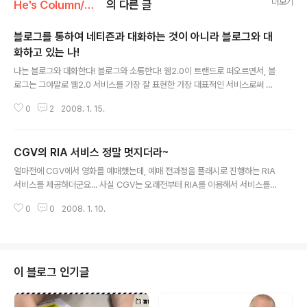
더보기
He's Column/Web2.0
의 다른 글
블로그를 통하여 네티즌과 대화하는 것이 아니라 블로그와 대
화하고 있는 나!
글 내용
나는 블로그와 대화한다! 블로그와 소통한다! 웹2.0이 트랜드로 떠오르면서, 블
로그는 그야말로 웹2.0 서비스를 가장 잘 표현한 가장 대표적인 서비스로써 젊
은 층의 절대적인 지지를 받고 있다. 인터넷 이용자를 대상으로 설문조사한 결
0
2
2008. 1. 15.
과 10대는 게임, 20대는 블로그를 하기 위하여 인터넷에 접속한다고 한다. 이
제 블로그는 생활이 된 것이다. 2~3년전의 싸이열풍을 연상시키는 대목이다.
블로그의 가장 큰 특징은 자신의 블로그에 글을 올리는 것만으로 많은 네티즌들
CGV의 RIA 서비스 정말 멋지더라~
과 소통할 수 있다는 것이다. RSS 등의 대표적인 기능을 제외하고라도 검색엔
글 내용
진에서 블로그의 콘텐츠를 양질의 콘텐츠로 인식하고 검색결과에 적극적으로
얼마전에 CGV에서 영화를 예매했는데, 예매 전과정을 플래시로 진행하는 RIA
반영함으로써 많은 네티즌들이 블로그에 방문하게 만들고 있다. 그야말로 하나
서비스를 제공하더군요... 사실 CGV는 오래전부터 RIA를 이용해서 서비스를
의 매체(미디어)가 된 것이다..
해왔었죠~ 그런데 그때는 결제까지는 안되었던것 같은데, 이제는 결제까지 플
0
0
2008. 1. 10.
래시에서 다 하더군요... 대단하다는 생각이 듭니다. 역시 대기업... ㅋㅋ 근데 정
말 멋지더군요... 과히 UI의 혁명이라고나 할까요? RIA는 쉽게 이야기하자면 플
래시와 DB가 연동하는 것을 의미합니다. 보통의 플래시는 SWF파일이나 FLV
파일인데, 이건 인코딩이 끝난거라 DB를 입력할 수 없습니다. 그러나 RIA는 실
시간으로 DB와 연동하여 생동감 넘치는 웹페이지를 구성할 수 있죠~ 멋집니다
이 블로그 인기글
~ 얼마전에 모 포탈에서도 동영상을 볼 수 있는 페이지를 리모콘 형태로 제작하
여 RI..