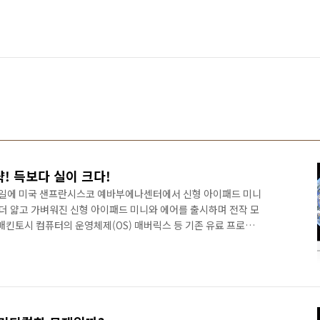
략! 득보다 실이 크다!
22일에 미국 샌프란시스코 예바부에나센터에서 신형 아이패드 미니
 더 얇고 가벼워진 신형 아이패드 미니와 에어를 출시하며 전작 모
매킨토시 컴퓨터의 운영체제(OS) 매버릭스 등 기존 유료 프로그
전자와 마이크로소프트를 의식한 마케팅 전략이다. 게다가 안드로
등장하고 있기 때문에 가격 인하는 불가피해 보인다. 하지만 과연
플에게 득이 될지는 의문이다. 애플에게 전환점이 되거나 위기 상황
. 스티브잡스라면 어땠을까? 애플의 브랜드 이미지는 스티브잡스