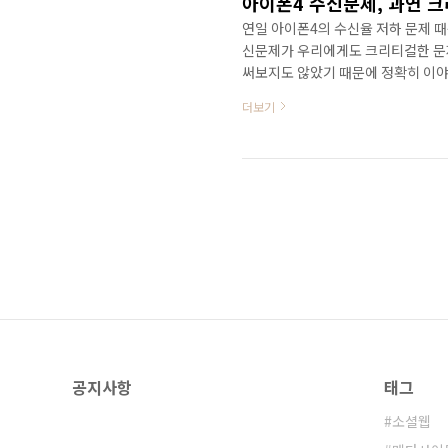
아이폰4 수신문제, 과연 
연일 아이폰4의 수신율 저하 문제 때
신문제가 우리에게도 크리티컬한 문제
써보지도 않았기 때문에 정확히 이야
대한민국의 무선통신망 차이로 인해
더보기
것! 사실 대한민국은 면적이 좁은 
폰을 이용하는데 큰 문제가 되지 않고
지 않다는 이야기! (엘리베이터에서나
파를 받기가 쉽지 않다. 안테나..
공지사항
태그
소셜웹